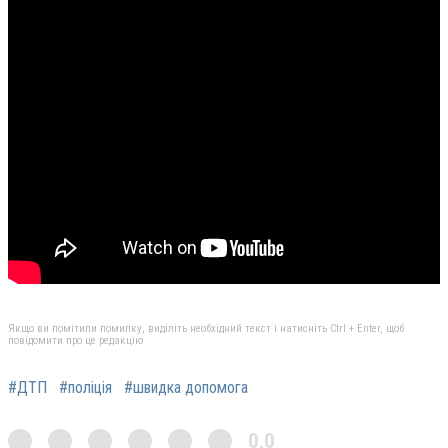
Якщо ви помітили помилку, виділіть необхідний текст і натисніть Ctrl + Enter, щоб
повідомити про це редакцію
#ДТП
#поліція
#швидка допомога
0,0