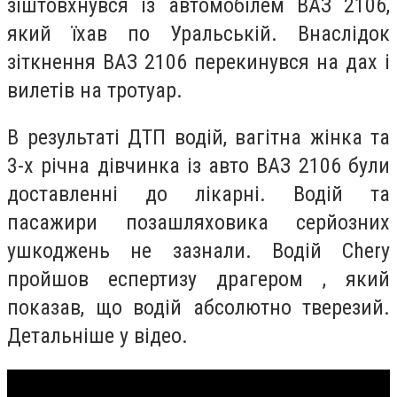
зіштовхнувся із автомобілем ВАЗ 2106,
який їхав по Уральській. Внаслідок
зіткнення ВАЗ 2106 перекинувся на дах і
вилетів на тротуар.
В результаті ДТП водій, вагітна жінка та
3-х річна дівчинка із авто ВАЗ 2106 були
доставленні до лікарні. Водій та
пасажири позашляховика серйозних
ушкоджень не зазнали. Водій Chery
пройшов еспертизу драгером , який
показав, що водій абсолютно тверезий.
Детальніше у відео.