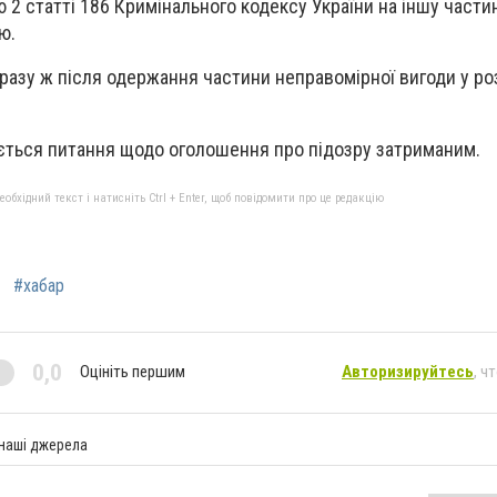
 2 статті 186 Кримінального кодексу України на іншу частин
ю.
разу ж після одержання частини неправомірної вигоди у ро
ється питання щодо оголошення про підозру затриманим.
бхідний текст і натисніть Ctrl + Enter, щоб повідомити про це редакцію
#хабар
0,0
Оцініть першим
Авторизируйтесь
, ч
 наші джерела