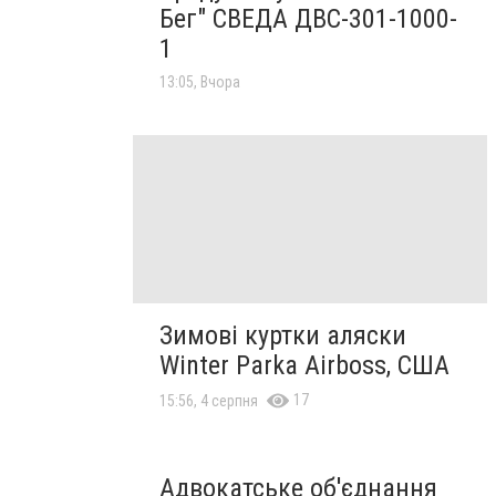
Бег" СВЕДА ДВС-301-1000-
1
13:05, Вчора
Зимові куртки аляски
Winter Parka Airboss, США
17
15:56, 4 серпня
Адвокатське об'єднання