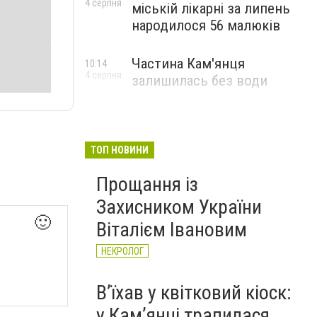
4 серпня
міській лікарні за липень
народилося 56 малюків
Частина Кам'янця
10:14
4 серпня
залишилась без води
ТОП НОВИНИ
Прощання із
Захисником України
🙂
Віталієм Івановим
НЕКРОЛОГ
Вʼїхав у квітковий кіоск:
у Камʼянці трапилася