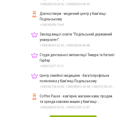
+380(68)330-06-36, +380(80)030-06-36
Діагностикум - медичний центр у Кам'янці-
Подільському
+380(96)896-79-69
Заклад вищої освіти "Подільський державний
університет"
+380(38)497-62-85, +380(38)496-83-88
Студія дентальної імплантації Тимура та Наталії
Гарбар
+380(67)477-72-21
Центр сімейної медицини - багатопрофільна
поліклініка у Кам’янці-Подільському
+380(96)796-36-85, +380(98)812-63-48, +380(97)782-45-70
Coffee Pause - кав’ярня, магазин кави, продаж
та оренда кавових машин у Кам’янці-
Подільському
+380(68)050-50-53, +380(67)381-22-87