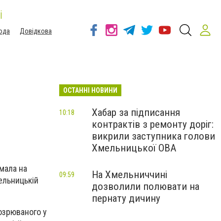
і
ода
Довідкова
ОСТАННІ НОВИНИ
Хабар за підписання
10:18
контрактів з ремонту доріг:
викрили заступника голови
Хмельницької ОВА
мала на
На Хмельниччині
09:59
ельницькій
дозволили полювати на
пернату дичину
дозрюваного у