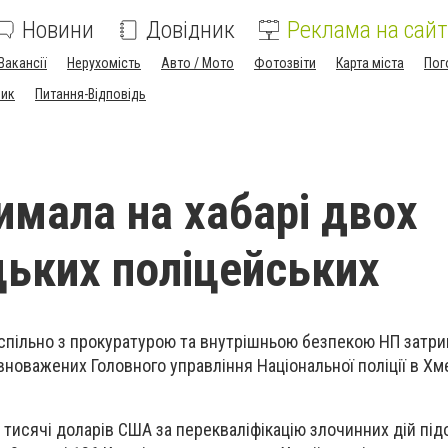
Новини
Довідник
Реклама на сайт
Вакансії
Нерухомість
Авто / Мото
Фотозвіти
Карта міста
Пог
ник
Питання-Відповідь
имала на хабарі двох
ьких поліцейських
спільно з прокуратурою та внутрішньою безпекою НП затри
вноважених Головного управління Національної поліції в Хм
і тисячі доларів США за перекваліфікацію злочинних дій пі