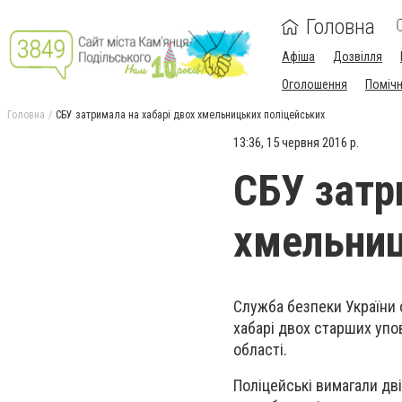
Головна
Афіша
Дозвілля
Оголошення
Поміч
Головна
СБУ затримала на хабарі двох хмельницьких поліцейських
13:36, 15 червня 2016 р.
СБУ затр
хмельниц
Служба безпеки України 
хабарі двох старших упо
області.
Поліцейські вимагали дв