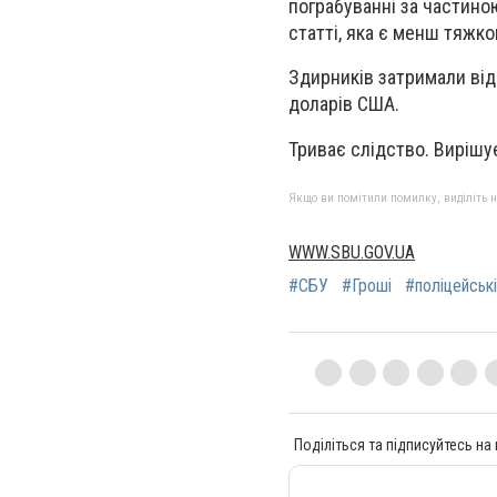
пограбуванні за частиною
статті, яка є менш тяжко
Здирників затримали від
доларів США.
Триває слідство. Вирішу
Якщо ви помітили помилку, виділіть нео
WWW.SBU.GOV.UA
#СБУ
#Гроші
#поліцейські
Поділіться та підписуйтесь на