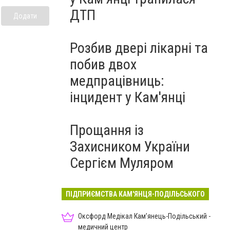
ДТП
Додати
Розбив двері лікарні та
побив двох
медпрацівниць:
інцидент у Кам'янці
Прощання із
Захисником України
Сергієм Муляром
ПІДПРИЄМСТВА КАМ'ЯНЦЯ-ПОДІЛЬСЬКОГО
Оксфорд Медікал Кам’янець-Подільський -
медичний центр