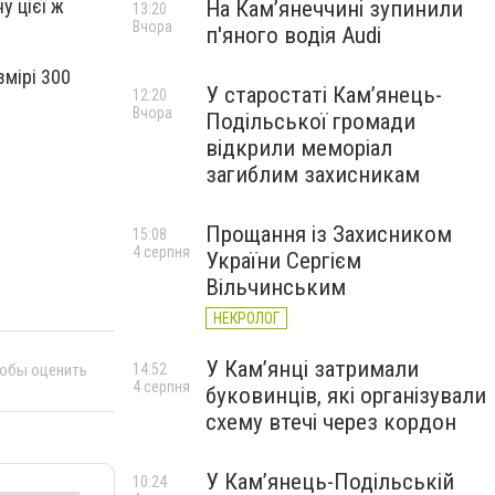
у цієї ж
На Камʼянеччині зупинили
13:20
Вчора
п'яного водія Audi
змірі 300
У старостаті Кам’янець-
12:20
Вчора
Подільської громади
відкрили меморіал
загиблим захисникам
Прощання із Захисником
15:08
4 серпня
України Сергієм
Вільчинським
НЕКРОЛОГ
У Кам’янці затримали
14:52
тобы оценить
4 серпня
буковинців, які організували
схему втечі через кордон
У Кам’янець-Подільській
10:24