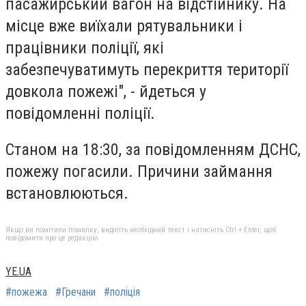
пасажирський вагон на відстійнику. На
місце вже виїхали рятувальники і
працівники поліції, які
забезпечуватимуть перекриття території
довкола пожежі", - йдеться у
повідомленні поліції.
Станом на 18:30, за повідомленням ДСНС,
пожежу погасили. Причини займання
встановлюються.
Якщо ви помітили помилку, виділіть необхідний текст і натисніть Ctrl + Enter, щоб
повідомити про це редакцію
YE.UA
#пожежа
#Гречани
#поліція