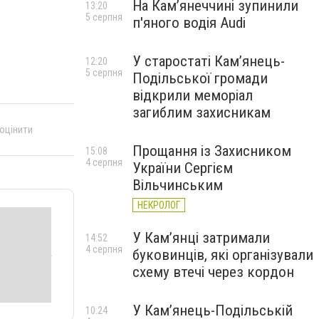
На Камʼянеччині зупинили
13:20
5 серпня
п'яного водія Audi
У старостаті Кам’янець-
12:20
5 серпня
Подільської громади
відкрили меморіал
загиблим захисникам
 оцінити
Прощання із Захисником
15:08
4 серпня
України Сергієм
Вільчинським
НЕКРОЛОГ
У Кам’янці затримали
14:52
4 серпня
буковинців, які організували
схему втечі через кордон
У Кам’янець-Подільській
10:24