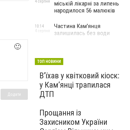
4 серпня
міській лікарні за липень
народилося 56 малюків
Частина Кам'янця
10:14
4 серпня
залишилась без води
🙂
ТОП НОВИНИ
Вʼїхав у квітковий кіоск:
у Камʼянці трапилася
ДТП
Додати
Прощання із
Захисником України