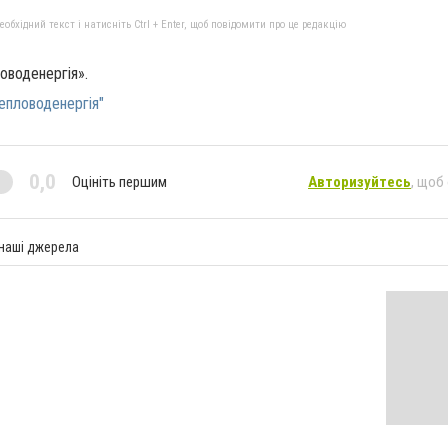
бхідний текст і натисніть Ctrl + Enter, щоб повідомити про це редакцію
оводенергія».
епловоденергія"
0,0
Оцініть першим
Авторизуйтесь
, щоб
 наші джерела