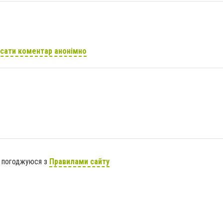
сати коментар анонімно
я погоджуюся з
Правилами сайту