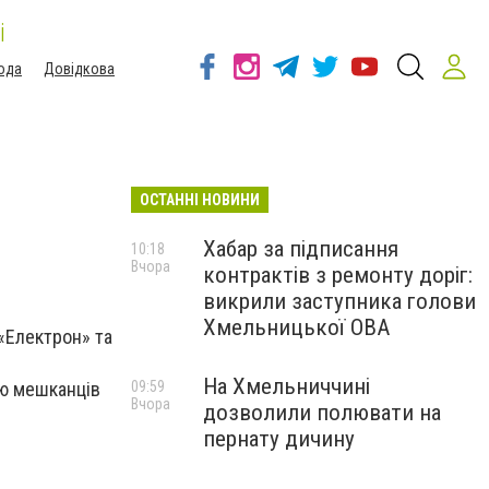
і
ода
Довідкова
ОСТАННІ НОВИНИ
Хабар за підписання
10:18
Вчора
контрактів з ремонту доріг:
викрили заступника голови
Хмельницької ОВА
«Електрон» та
На Хмельниччині
ою мешканців
09:59
Вчора
дозволили полювати на
пернату дичину