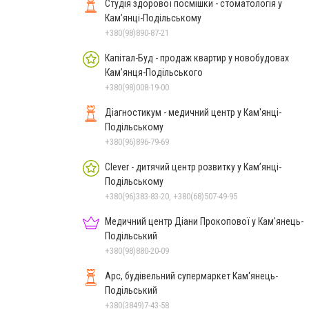
Студія здорової посмішки - стоматологія у
Кам’янці-Подільському
+380(98)890-87-21
Капітал-Буд - продаж квартир у новобудовах
Кам’янця-Подільського
+380(98)008-19-00
Діагностикум - медичний центр у Кам'янці-
Подільському
+380(96)896-79-69
Clever - дитячий центр розвитку у Кам’янці-
Подільському
+380(96)383-83-20, +380(68)507-49-95
Медичний центр Діани Прокопової у Кам'янець-
Подільський
+380(98)880-20-09
Арс, будівельний супермаркет Кам'янець-
Подільський
+380(3849)7-43-58