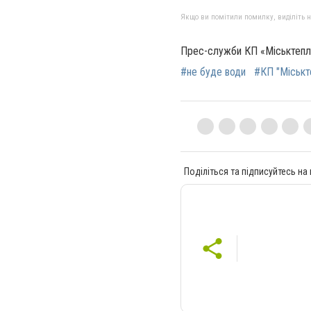
Якщо ви помітили помилку, виділіть нео
Прес-служби КП «Міськтепл
#не буде води
#КП "Міськт
Поділіться та підписуйтесь на