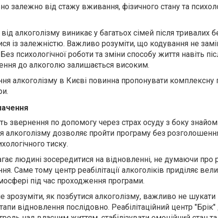
но залежно від стажу вживання, фізичного стану та психол
від алкоголізму виникає у багатьох сімей після тривалих 
ися із залежністю. Важливо розуміти, що кодування не зам
 Без психологічної роботи та зміни способу життя навіть піс
ення до алкоголю залишається високим.
ання алкоголізму в Києві повинна пропонувати комплексну 
ри.
начення
ь звернення по допомогу через страх осуду з боку знайом
ня алкоголізму дозволяє пройти програму без розголошенн
ихологічного тиску.
гає людині зосередитися на відновленні, не думаючи про р
ня. Саме тому центр реабілітації алкоголіків приділяє вели
тмосфері під час проходження програми.
е зрозуміти, як позбутися алкоголізму, важливо не шукат
етапи відновлення послідовно. Реабілітаційний центр "Брік
троль над власним життям, стабілізувати емоційний стан т