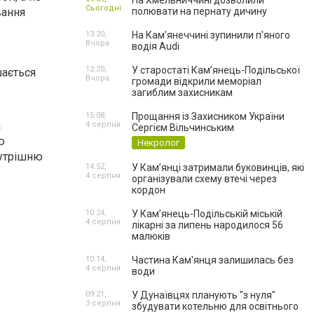
На Хмельниччині дозволили
Сьогодні
вання
полювати на пернату дичину
13:20,
На Камʼянеччині зупинили п'яного
Вчора
водія Audi
12:20,
У старостаті Кам’янець-Подільської
шається
Вчора
громади відкрили меморіал
загиблим захисникам
15:08,
Прощання із Захисником України
а
4 серпня
Сергієм Вільчинським
ю
Некролог
нутрішню
14:52,
У Кам’янці затримали буковинців, які
4 серпня
організували схему втечі через
кордон
10:24,
У Кам’янець-Подільській міській
4 серпня
лікарні за липень народилося 56
малюків
10:14,
Частина Кам'янця залишилась без
4 серпня
води
09:21,
У Дунаївцях планують "з нуля"
3 серпня
збудувати котельню для освітнього