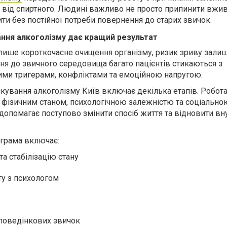
 від спиртного. Людині важливо не просто припинити вжи
ти без постійної потреби повернення до старих звичок.
ння алкоголізму дає кращий результат
лише короткочасне очищення організму, ризик зриву зали
ня до звичного середовища багато пацієнтів стикаються з
ими тригерами, конфліктами та емоційною напругою.
кування алкоголізму Київ включає декілька етапів. Робот
 фізичним станом, психологічною залежністю та соціально
 допомагає поступово змінити спосіб життя та відновити в
ограма включає:
а стабілізацію стану
ту з психологом
поведінкових звичок