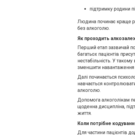
підтримку родини пі
Людина починає краще роз
без алкоголю.
Як проходить алкозалеж
Перший етап зазвичай по
багатьох пацієнтів прису
нестабільність. У таком
зменшити навантаження на
Далі починається психоло
навчається контролювати
алкоголю.
Допомога алкоголікам пе
щоденна дисципліна, під
життя.
Коли потрібне кодуванн
Для частини пацієнтів д