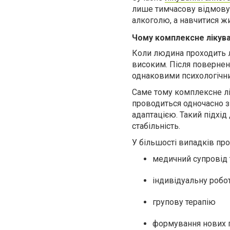
лише тимчасову відмову
алкоголю, а навчитися жи
Чому комплексне лікува
Коли людина проходить 
високим. Після повернен
однаковими психологічн
Саме тому комплексне лі
проводиться одночасно з
адаптацією. Такий підхід
стабільність.
У більшості випадків пр
медичний супровід т
індивідуальну робо
групову терапію
формування нових 