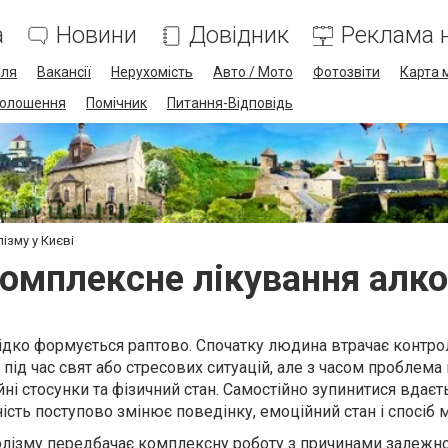
а
Новини
Довідник
Реклама н
лля
Вакансії
Нерухомість
Авто / Мото
Фотозвіти
Карта 
олошення
Помічник
Питання-Відповідь
ізму у Києві
омплексне лікування алко
ідко формується раптово. Спочатку людина втрачає контро
під час свят або стресових ситуацій, але з часом проблема
йні стосунки та фізичний стан. Самостійно зупинитися вдаєт
сть поступово змінює поведінку, емоційний стан і спосіб 
олізму
передбачає комплексну роботу з причинами залежнос