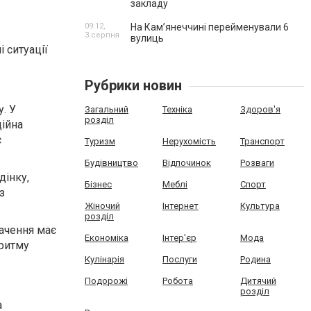
закладу
09:12,
На Камʼянеччині перейменували 6
3 серпня
вулиць
 ситуації
Рубрики новин
. У
Загальний
Техніка
Здоров'я
розділ
ційна
є
Туризм
Нерухомість
Транспорт
Будівництво
Відпочинок
Розваги
дінку,
Бізнес
Меблі
Спорт
з
Жіночий
Інтернет
Культура
розділ
начення має
Економіка
Інтер'єр
Мода
 ритму
Кулінарія
Послуги
Родина
Подорожі
Робота
Дитячий
розділ
а