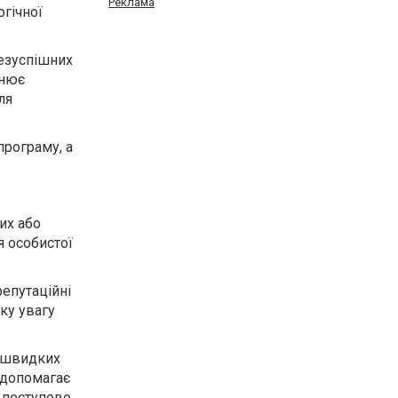
Реклама
огічної
безуспішних
інює
ля
програму, а
их або
я особистої
епутаційні
ку увагу
и швидких
" допомагає
а поступово