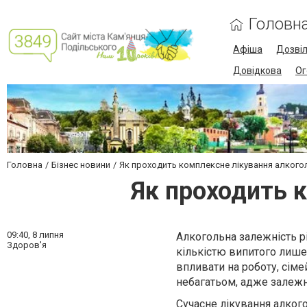
Головн
Афіша
Дозві
Довідкова
Ог
Головна
Бізнес новини
Як проходить комплексне лікування алкогол
Як проходить к
09:40,
8 липня
Алкогольна залежність р
Здоров'я
кількістю випитого лише 
впливати на роботу, сіме
небагатьом, адже залежні
Сучасне
лікування алког