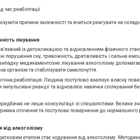
д час реабілітації
уміти причини залежності та вчиться реагувати на складні
ність лікування
в’язаний із детоксикацією та відновленням фізичного стану
тні порушення сну, тривожність, дратівливість і сильна емо
у випадку медикаментозне лікування алкоголізму допомага
 організм та стабілізувати самопочуття.
гічна реабілітація. Людина поступово аналізує власну пове
 імпульсивні реакції та відновлює навички спілкування бе
редбачає не лише консультації зі спеціалістами. Велике з
тримка оточення та поступове повернення до нормального
я від алкоголізму
одатковим етапом стає кодування від алкоголізму. Методик