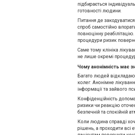
підбирається індивідуаль
готовності людини.
Питання де закодуватися 
спроб самостійно впорат
повноцінну реабілітацію.
процедури ризик поверн
Саме тому клініка лікув
не лише окремі процеду
Чому анонімність має з
Багато людей відкладают
колег. Анонімне лікуван
інформації та зайвого пс
Конфіденційність допома
ризики чи реакцію оточен
безпечній та спокійній а
Коли людина справді хоч
рішень, а проходити всі 
пацієнтам повернути кон