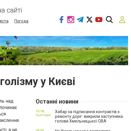
а сайті
міста
Погода
голізму у Києві
Останні новини
ль над
 починає
10:18,
Хабар за підписання контрактів з
ься
Сьогодні
ремонту доріг: викрили заступника
мислення.
голови Хмельницької ОВА
ті, а не
09:59,