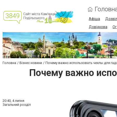
Головн
Афіша
Дозві
Довідкова
Ог
Головна
Бізнес новини
Почему важно использовать чехлы для гадж
Почему важно испо
20:40,
4 липня
Загальний розділ