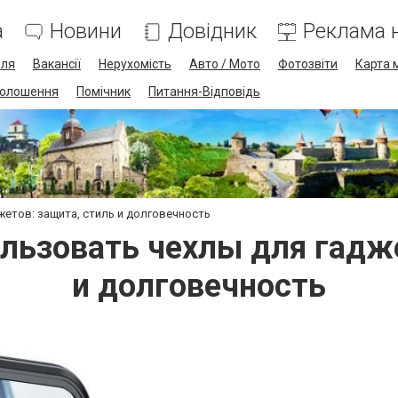
а
Новини
Довідник
Реклама н
лля
Вакансії
Нерухомість
Авто / Мото
Фотозвіти
Карта 
олошення
Помічник
Питання-Відповідь
етов: защита, стиль и долговечность
льзовать чехлы для гадже
и долговечность