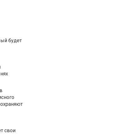
рый будет
я
внях
 в
исного
сохраняют
т свои