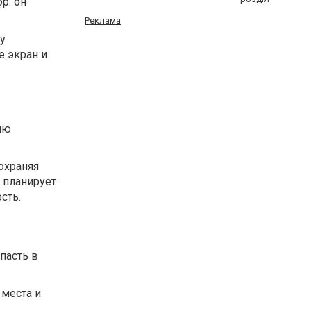
р: он
Реклама
у
 экран и
ию
охраняя
о планирует
сть.
пасть в
места и