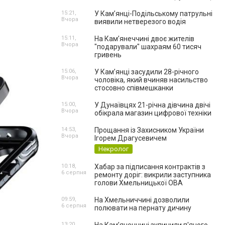
15:21,
У Кам’янці-Подільському патрульні
Вчора
виявили нетверезого водія
15:11,
На Камʼянеччині двоє жителів
Вчора
"подарували" шахраям 60 тисяч
гривень
15:06,
У Камʼянці засудили 28-річного
Вчора
чоловіка, який вчиняв насильство
стосовно співмешканки
15:00,
У Дунаївцях 21-річна дівчина двічі
Вчора
обікрала магазин цифрової техніки
14:53,
Прощання із Захисником України
Вчора
Ігорем Драгусевичем
Некролог
10:18,
Хабар за підписання контрактів з
6 серпня
ремонту доріг: викрили заступника
голови Хмельницької ОВА
09:59,
На Хмельниччині дозволили
6 серпня
полювати на пернату дичину
13:20,