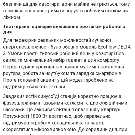
безпечніші для квартири: вони майже не гріються, тому
їх можна спокійно тримати поруч із робочим столом чи
ліжком.
Тест-драйв: сценарій виживання протягом робочого
дня
Для перевірки реальних можливостей сучасної
енергонезалежності було обрано модель EcoFlow DELTA
3. Умови прості: типовий робочий день у квартирі без
світла та мінімальний набір гаджетів для комфорту.
Перші години проходять у звичному темпі: живлення
роутера, робота за ноутбуком та зарядка смартфонів.
Проте головний акцент у цій моделі зроблено на
підтримці «важкої» техніки.
Завдяки чистій синусоїді станція коректно працює з
фазозалежними газовими котлами та циркуляційними
насосами. Це закриває питання опалення у квартирі.
Потужності 1800 Вт достатньо, щоб паралельно
підтримувати роботу холодильника та навіть
скористатися мікрохвильовкою. До середини дня, при