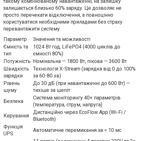
такому комбінованому навантаженні, на залишку
залишається близько 60% заряду. Це дозволяє не
просто перечекати відключення, а повноцінно
користуватися необхідними приладами без страху
перевантажити систему.
Параметр
Значення та можливості
Ємність та
1024 Вт·год, LiFePO4 (4000 циклів до
тип
ємності 80%)
Потужність
Номінальна — 1800 Вт, пікова — 3600 Вт
Швидкість
Технологія X-Stream (зарядка від 0 до 100%
зарядки
за 60-80 хв)
Рівень
До 30 дБ (при навантаженні до 600 Вт) —
шуму
тихіше за шепіт
Система моніторингу 40+ параметрів
Безпека
(температура, струм, напруга)
Дистанційно через EcoFlow App (Wi-Fi /
Керування
Bluetooth)
Функція
Автоматичне перемикання за < 10 мс
UPS