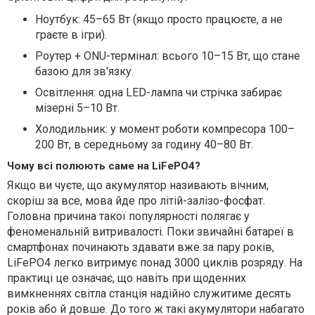
Ноутбук: 45–65 Вт (якщо просто працюєте, а не
граєте в ігри).
Роутер + ONU-термінал: всього 10–15 Вт, що стане
базою для зв'язку.
Освітлення: одна LED-лампа чи стрічка забирає
мізерні 5–10 Вт.
Холодильник: у момент роботи компресора 100–
200 Вт, в середньому за годину 40–80 Вт.
Чому всі полюють саме на LiFePO4?
Якщо ви чуєте, що акумулятор називають вічним,
скоріш за все, мова йде про літій-залізо-фосфат.
Головна причина такої популярності полягає у
феноменальній витривалості. Поки звичайні батареї в
смартфонах починають здавати вже за пару років,
LiFePO4 легко витримує понад 3000 циклів розряду. На
практиці це означає, що навіть при щоденних
вимкненнях світла станція надійно служитиме десять
років або й довше. До того ж такі акумулятори набагато