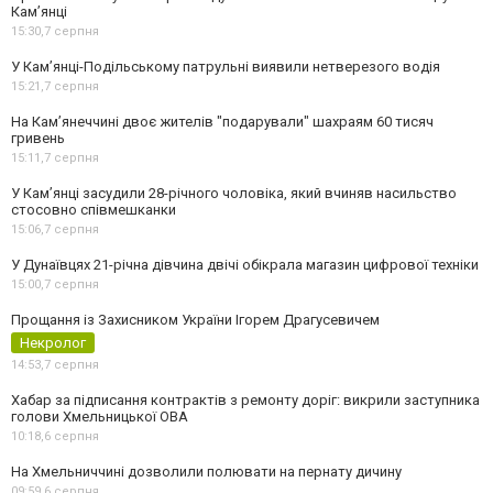
Кам’янці
15:30,
7 серпня
У Кам’янці-Подільському патрульні виявили нетверезого водія
15:21,
7 серпня
На Камʼянеччині двоє жителів "подарували" шахраям 60 тисяч
гривень
15:11,
7 серпня
У Камʼянці засудили 28-річного чоловіка, який вчиняв насильство
стосовно співмешканки
15:06,
7 серпня
У Дунаївцях 21-річна дівчина двічі обікрала магазин цифрової техніки
15:00,
7 серпня
Прощання із Захисником України Ігорем Драгусевичем
Некролог
14:53,
7 серпня
Хабар за підписання контрактів з ремонту доріг: викрили заступника
голови Хмельницької ОВА
10:18,
6 серпня
На Хмельниччині дозволили полювати на пернату дичину
09:59,
6 серпня