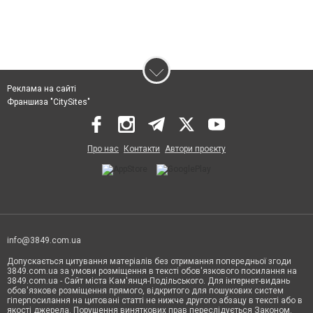
Реклама на сайті
Франшиза "CitySites"
Про нас
Контакти
Автори проєкту
info@3849.com.ua
Допускається цитування матеріалів без отримання попередньої згоди
3849.com.ua за умови розміщення в тексті обов'язкового посилання на
3849.com.ua - Сайт міста Кам'янця-Подільського. Для інтернет-видань
обов'язкове розміщення прямого, відкритого для пошукових систем
гіперпосилання на цитовані статті не нижче другого абзацу в тексті або в
якості джерела. Порушення виняткових прав переслідується Законом.