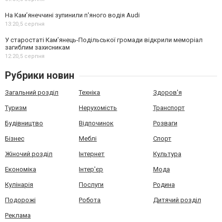
На Камʼянеччині зупинили п'яного водія Audi
13:20,
5 серпня
У старостаті Кам’янець-Подільської громади відкрили меморіал
загиблим захисникам
12:20,
5 серпня
Рубрики новин
Загальний розділ
Техніка
Здоров'я
Туризм
Нерухомість
Транспорт
Будівництво
Відпочинок
Розваги
Бізнес
Меблі
Спорт
Жіночий розділ
Інтернет
Культура
Економіка
Інтер'єр
Мода
Кулінарія
Послуги
Родина
Подорожі
Робота
Дитячий розділ
Реклама