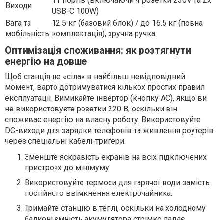
11 портів (включаючи 4 розетки 230V та 2x
Виходи
USB-C 100W)
Вага та
12.5 кг (базовий блок) / до 16.5 кг (повна
мобільність
комплектація), зручна ручка
Оптимізація споживання: як розтягнути
енергію на довше
Щоб станція не «сіла» в найбільш невідповідний
момент, варто дотримуватися кількох простих правил
експлуатації. Вимикайте інвертор (кнопку AC), якщо ви
не використовуєте розетки 220 В, оскільки він
споживає енергію на власну роботу. Використовуйте
DC-виходи для зарядки телефонів та живлення роутерів
через спеціальні кабелі-тригери.
Зменште яскравість екранів на всіх підключених
пристроях до мінімуму.
Використовуйте термоси для гарячої води замість
постійного ввімкнення електрочайника.
Тримайте станцію в теплі, оскільки на холодному
балконі ємність акумулятора стрімко падає.