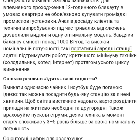
Спеціалісти компанії Sanlarix зазначають: для
впевненого проходження 12-годинного блекауту в
умовах квартири не обов'язково купувати громіздкі
промислові установки. Аналіз досвіду клієнтів та
технічні випробування під час тривалих відключень
дозволили виділити одну оптимальну модель. Завдяки
балансу ємності понад 1000 Вт·год та високій
номінальній потужності, такі
портативні зарядні станції
здатні підтримувати роботу критичного мінімуму техніки
(холодильник, котел, інтернет) протягом усього циклу
вимкнення.
Скільки реально «їдять» ваші гаджети?
Вмикати одночасно чайник і ноутбук буде поганою
ідеєю: так можна посадити будь-яку станцію за лічені
хвилини. Щоб світла вистачило надовго, варто розділити
прилади на життєво необхідні та другорядні. Також
враховуйте пускові струми: деяка техніка в момент
старту споживає у 3–5 разів більше за свою номінальну
потужність.
Орієнтовні цифри для розрахунку: