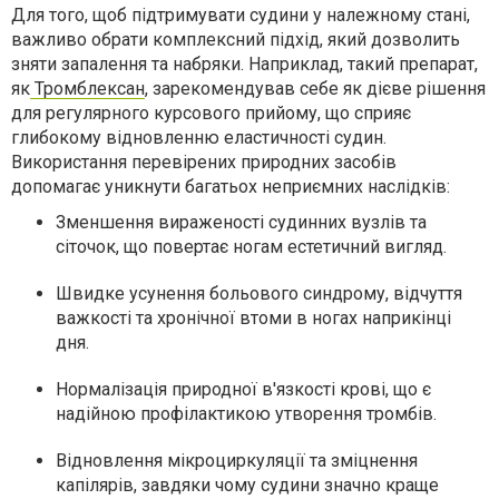
Для того, щоб підтримувати судини у належному стані,
важливо обрати комплексний підхід, який дозволить
зняти запалення та набряки. Наприклад, такий препарат,
як
Тромблексaн
, зарекомендував себе як дієве рішення
для регулярного курсового прийому, що сприяє
глибокому відновленню еластичності судин.
Використання перевірених природних засобів
допомагає уникнути багатьох неприємних наслідків:
Зменшення вираженості судинних вузлів та
сіточок, що повертає ногам естетичний вигляд.
Швидке усунення больового синдрому, відчуття
важкості та хронічної втоми в ногах наприкінці
дня.
Нормалізація природної в'язкості крові, що є
надійною профілактикою утворення тромбів.
Відновлення мікроциркуляції та зміцнення
капілярів, завдяки чому судини значно краще