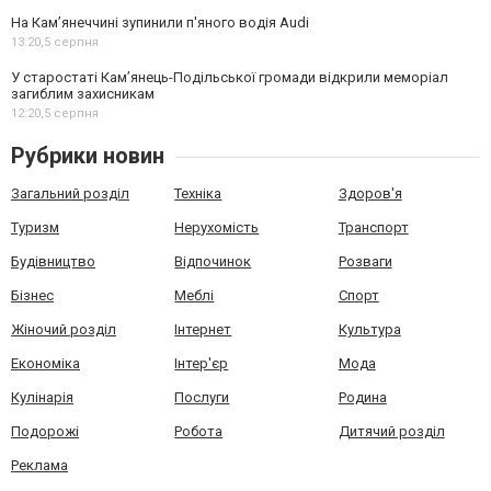
На Камʼянеччині зупинили п'яного водія Audi
13:20,
5 серпня
У старостаті Кам’янець-Подільської громади відкрили меморіал
загиблим захисникам
12:20,
5 серпня
Рубрики новин
Загальний розділ
Техніка
Здоров'я
Туризм
Нерухомість
Транспорт
Будівництво
Відпочинок
Розваги
Бізнес
Меблі
Спорт
Жіночий розділ
Інтернет
Культура
Економіка
Інтер'єр
Мода
Кулінарія
Послуги
Родина
Подорожі
Робота
Дитячий розділ
Реклама