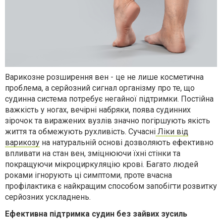
Варикозне розширення вен - це не лише косметична
проблема, а серйозний сигнал організму про те, що
судинна система потребує негайної підтримки. Постійна
важкість у ногах, вечірні набряки, поява судинних
зірочок та виражених вузлів значно погіршують якість
життя та обмежують рухливість. Сучасні
Ліки від
варикозу
на натуральній основі дозволяють ефективно
впливати на стан вен, зміцнюючи їхні стінки та
покращуючи мікроциркуляцію крові. Багато людей
роками ігнорують ці симптоми, проте вчасна
профілактика є найкращим способом запобігти розвитку
серйозних ускладнень.
Ефективна підтримка судин без зайвих зусиль