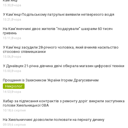
Кам’янці
15:30,
Вчора
У Кам’янці-Подільському патрульні виявили нетверезого водія
15:21,
Вчора
На Камʼянеччині двоє жителів "подарували" шахраям 60 тисяч
гривень
15:11,
Вчора
У Камʼянці засудили 28-річного чоловіка, який вчиняв насильство
стосовно співмешканки
15:06,
Вчора
У Дунаївцях 21-річна дівчина двічі обікрала магазин цифрової техніки
15:00,
Вчора
Прощання із Захисником України Ігорем Драгусевичем
Некролог
14:53,
Вчора
Хабар за підписання контрактів з ремонту доріг: викрили заступника
голови Хмельницької ОВА
10:18,
6 серпня
На Хмельниччині дозволили полювати на пернату дичину
09:59,
6 серпня