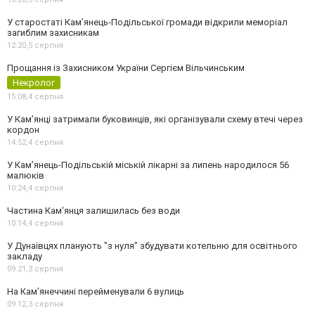
У старостаті Кам’янець-Подільської громади відкрили меморіал
загиблим захисникам
12:20,
5 серпня
Прощання із Захисником України Сергієм Вільчинським
Некролог
15:08,
4 серпня
У Кам’янці затримали буковинців, які організували схему втечі через
кордон
14:52,
4 серпня
У Кам’янець-Подільській міській лікарні за липень народилося 56
малюків
10:24,
4 серпня
Частина Кам'янця залишилась без води
10:14,
4 серпня
У Дунаївцях планують "з нуля" збудувати котельню для освітнього
закладу
09:21,
3 серпня
На Камʼянеччині перейменували 6 вулиць
09:12,
3 серпня