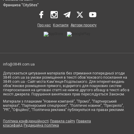
Франшиза "CitySites"
Про нас
Контакти
Автори проєкту
info@3849.com.ua
Допускається цитування матеріалів без отримання попередньої згоди
3849.com.ua за умови розміщення в тексті обов'язкового посилання на
3849.com.ua - Сайт міста Кам'янця-Подільського. Для інтернет-видань
обов'язкове розміщення прямого, відкритого для пошукових систем
гіперпосилання на цитовані статті не нижче другого абзацу в тексті або в
якості джерела. Порушення виняткових прав переслідується Законом.
Матеріали з плашками "Новини компаній", "Промо", "Партнерський
матеріал", "Партнерський спецпроєкт", "Політичні новини", "Пресреліз",
"PR", "Офіційно", "Політична реклама" публікуються на правах реклами.
Політика конфіденційності
Правила сайту
Правила
класифайд
Редакційна політика