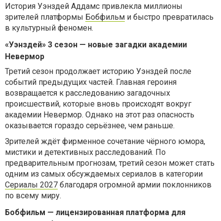
История Уэнздей Аддамс привлекла миллионы
зрителей платформы
Бобфильм
и быстро превратилась
в культурный феномен.
«Уэнздей» 3 сезон — новые загадки академии
Невермор
Третий сезон продолжает историю Уэнздей после
событий предыдущих частей. Главная героиня
возвращается к расследованию загадочных
происшествий, которые вновь происходят вокруг
академии Невермор. Однако на этот раз опасность
оказывается гораздо серьёзнее, чем раньше.
Зрителей ждёт фирменное сочетание чёрного юмора,
мистики и детективных расследований. По
предварительным прогнозам, третий сезон может стать
одним из самых обсуждаемых сериалов в категории
Сериалы 2027
благодаря огромной армии поклонников
по всему миру.
Бобфильм — лицензированная платформа для