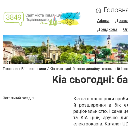
Головн
Афіша
Дозві
Довідкова
Ог
Головна
Бізнес новини
Kia сьогодні: баланс дизайну, технологій і р
Kia сьогодні: б
Загальний розділ
Kia за останні роки зро
й розширення в бік ел
раціональністю, і саме 
та
KIA ціни
, зручно ди
електрокарів. Каталог U