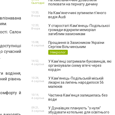
На Хмельниччині дозволили
Сьогодні
полювати на пернату дичину
13:20,
На Камʼянеччині зупинили п'яного
Вчора
водія Audi
 впізнавана
чям.
12:20,
У старостаті Кам’янець-Подільської
Вчора
громади відкрили меморіал
ості. Салон
загиблим захисникам
15:08,
Прощання із Захисником України
доступніші
4 серпня
Сергієм Вільчинським
що сучасний
Некролог
.
14:52,
У Кам’янці затримали буковинців, які
4 серпня
організували схему втечі через
кордон
ти водіння,
10:24,
У Кам’янець-Подільській міській
ьний рівень
4 серпня
лікарні за липень народилося 56
малюків
комфорту й
10:14,
Частина Кам'янця залишилась без
4 серпня
води
09:21,
У Дунаївцях планують "з нуля"
3 серпня
збудувати котельню для освітнього
н виходять