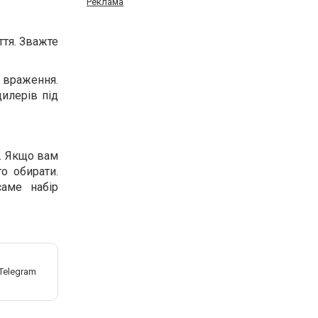
Реклама
ття. Зважте
 враження.
дилерів під
ь. Якщо вам
го обирати.
саме набір