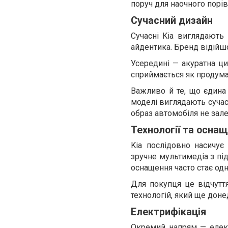
поруч для наочного порів
Сучасний дизайн
Сучасні Kia виглядають в
айдентика. Бренд відійш
Усередині — акуратна ци
сприймається як продуман
Важливо й те, що єдина
моделі виглядають сучас
образ автомобіля не зале
Технології та осна
Kia послідовно насичує 
зручне мультимедіа з пі
оснащення часто стає одн
Для покупця це відчуття
технологій, який ще дон
Електрифікація
Окремий напрям — елект