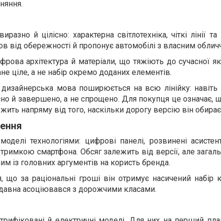
няння.
иразно й цілісно: характерна світлотехніка, чіткі лінії та
ов від обережності й пропонує автомобілі з власним облич
фрова архітектура й матеріали, що тяжіють до сучасної як
е ціле, а не набір окремо доданих елементів.
 дизайнерська мова поширюється на всю лінійку: навіть 
но й завершено, а не спрощено. Для покупця це означає, 
жить напряму від того, наскільки дорогу версію він обирає
щення
моделі технологіями: цифрові панелі, розвинені асистен
дтримкою смартфона. Обсяг залежить від версії, але загал
им із головних аргументів на користь бренда.
, що за раціональні гроші він отримує насичений набір 
едавна асоціювався з дорожчими класами.
рифіковані й електричні моделі. Для них на перший пла