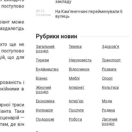
закладу
 поступово
09:12,
На Камʼянеччині перейменували 6
3 серпня
вулиць
ріант може
аздалегідь
Рубрики новин
 хто ще не
Загальний
Техніка
Здоров'я
 поступово
розділ
ій, що для
Туризм
Нерухомість
Транспорт
Будівництво
Відпочинок
Розваги
Бізнес
Меблі
Спорт
рованість і
Жіночий
Інтернет
Культура
окійними в
розділ
Економіка
Інтер'єр
Мода
ярної траси
Кулінарія
Послуги
Родина
анта. Така
 сценарій —
Подорожі
Робота
Дитячий
там, де він
розділ