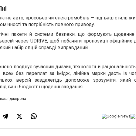
їні
ктне авто, кросовер чи електромобіль — під ваш стиль жи
омічності та потрібність повного приводу.
огічні пакети й системи безпеки, що формують щоденне
 версій через UDRIVE, щоб побачити пропозиції офіційних 
який набір опцій справді виправданий.
внено поєднує сучасний дизайн, технології й раціональніст
 все» без переплат за імідж, лінійка марки дасть із чо
ількох версій заздалегідь допоможе зрозуміти, який 
під ваш бюджет і щоденні завдання.
а наші джерела