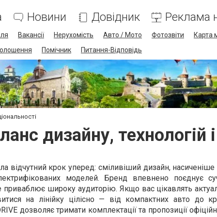
а
Новини
Довідник
Реклама н
лля
Вакансії
Нерухомість
Авто / Мото
Фотозвіти
Карта 
олошення
Помічник
Питання-Відповідь
аціональності
аланс дизайну, технологій 
била відчутний крок уперед: сміливіший дизайн, насиченіш
ектрифікованих моделей. Бренд впевнено поєднує суч
це приваблює широку аудиторію. Якщо вас цікавлять актуа
витися на лінійку цілісно — від компактних авто до кр
DRIVE дозволяє тримати комплектації та пропозиції офіцій