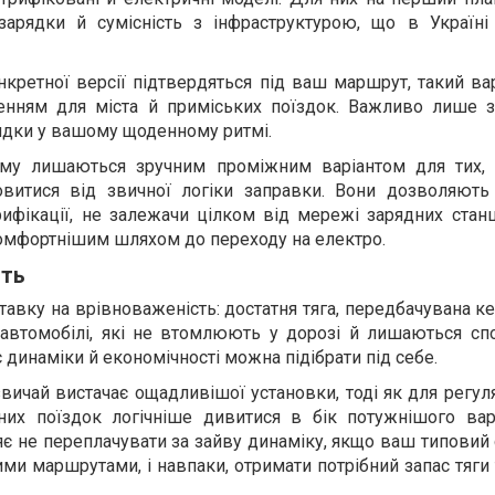
зарядки й сумісність з інфраструктурою, що в Україні
кретної версії підтвердяться під ваш маршрут, такий ва
енням для міста й приміських поїздок. Важливо лише з
ядки у вашому щоденному ритмі.
ьому лишаються зручним проміжним варіантом для тих,
овитися від звичної логіки заправки. Вони дозволяють
ифікації, не залежачи цілком від мережі зарядних станц
комфортнішим шляхом до переходу на електро.
сть
авку на врівноваженість: достатня тяга, передбачувана ке
 автомобілі, які не втомлюють у дорозі й лишаються сп
с динаміки й економічності можна підібрати під себе.
вичай вистачає ощадливішої установки, тоді як для регул
их поїздок логічніше дивитися в бік потужнішого варі
ляє не переплачувати за зайву динаміку, якщо ваш типовий
ми маршрутами, і навпаки, отримати потрібний запас тяги 