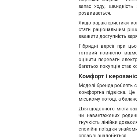
запас ходу, швидкість 
розвивається.
Якщо характеристики кон
стати раціональним ріш
зважити доступність зар
Гібридні версії при ц
готовий повністю відм
оцінити переваги електр
багатьох покупців стає 
Комфорт і керовані
Моделі бренда роблять ст
комфортна підвіска. Це
міському потоці, а балан
Для щоденного міста заз
чи навантажених родинн
гнучкість лінійки дозво
спокійні поїздки знайоми
справді знадобиться.