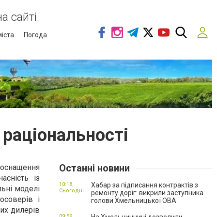
а сайті
міста
Погода
і раціональності
Останні новини
е оснащення
асність із
10:18,
Хабар за підписання контрактів з
льні моделі
Сьогодні
ремонту доріг: викрили заступника
осоверів і
голови Хмельницької ОВА
них дилерів
09:59,