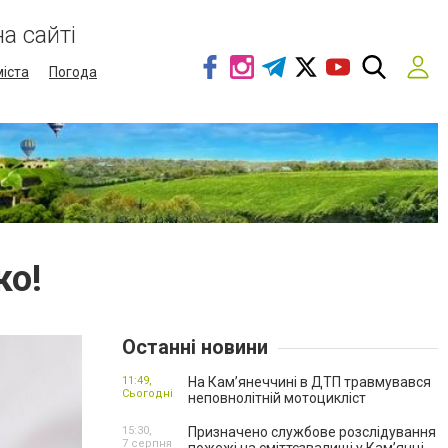
а сайті
міста
Погода
ко!
Останні новини
11:49,
На Кам’янеччині в ДТП травмувався
Сьогодні
неповнолітній мотоцикліст
15:30,
Призначено службове розслідування
7 серпня