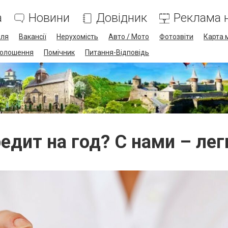
а
Новини
Довідник
Реклама н
лля
Вакансії
Нерухомість
Авто / Мото
Фотозвіти
Карта 
олошення
Помічник
Питання-Відповідь
едит на год? С нами – лег