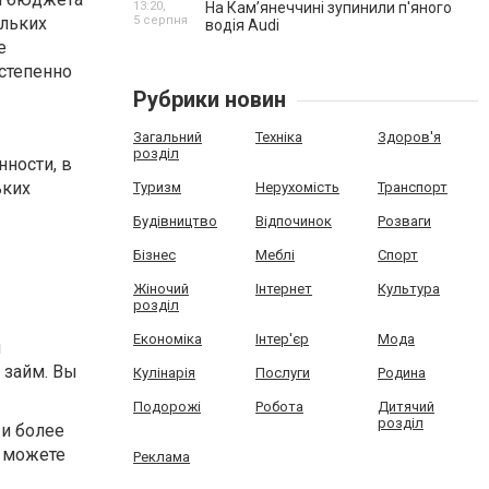
13:20,
На Камʼянеччині зупинили п'яного
5 серпня
ольких
водія Audi
е
степенно
Рубрики новин
Загальний
Техніка
Здоров'я
розділ
ности, в
ьких
Туризм
Нерухомість
Транспорт
Будівництво
Відпочинок
Розваги
Бізнес
Меблі
Спорт
Жіночий
Інтернет
Культура
розділ
Економіка
Інтер'єр
Мода
м
 займ. Вы
Кулінарія
Послуги
Родина
Подорожі
Робота
Дитячий
розділ
и более
ы можете
Реклама