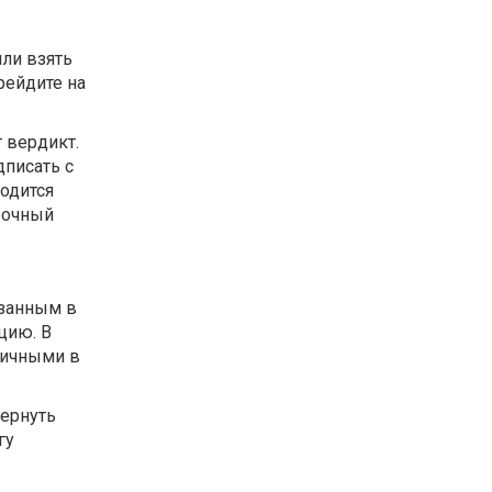
ли взять
рейдите на
 вердикт.
дписать с
одится
рочный
азанным в
цию. В
личными в
вернуть
гу