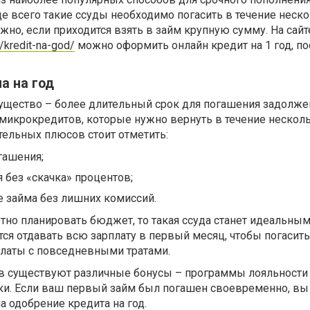
е всего такие ссуды необходимо погасить в течение неск
жно, если приходится взять в займ крупную сумму. На сайт
p/kredit-na-god/
можно оформить онлайн кредит на 1 год, по
а на год
ущество – более длительный срок для погашения задолжен
 микрокредитов, которые нужно вернуть в течение нескол
тельных плюсов стоит отметить:
гашения;
 без «скачка» процентов;
 займа без лишних комиссий.
тно планировать бюджет, то такая ссуда станет идеальны
ся отдавать всю зарплату в первый месяц, чтобы погасить
латы с повседневными тратами.
в существуют различные бонусы – программы лояльности 
ки. Если ваш первый займ был погашен своевременно, в
а одобрение кредита на год.