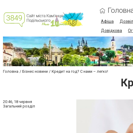
Головн
Афіша
Дозві
Довідкова
Ог
Головна
Бізнес новини
Кредит на год? С нами – легко!
Кр
20:46,
18 червня
Загальний розділ