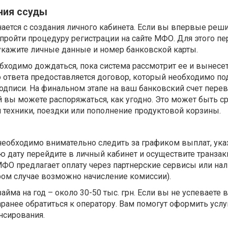
ния ссуды
ется с создания личного кабинета. Если вы впервые реши
пройти процедуру регистрации на сайте МФО. Для этого пе
укажите личные данные и номер банковской карты.
бходимо дождаться, пока система рассмотрит ее и вынесет
 ответа предоставляется договор, который необходимо по
дписи. На финальном этапе на ваш банковский счет перев
й вы можете распоряжаться, как угодно. Это может быть с
 техники, поездки или пополнение продуктовой корзины.
необходимо внимательно следить за графиком выплат, ук
ю дату перейдите в личный кабинет и осуществите транзак
МФО предлагает оплату через партнерские сервисы или на
ром случае возможно начисление комиссии).
йма на год – около 30-50 тыс. грн. Если вы не успеваете 
аранее обратиться к оператору. Вам помогут оформить услу
нсирования.