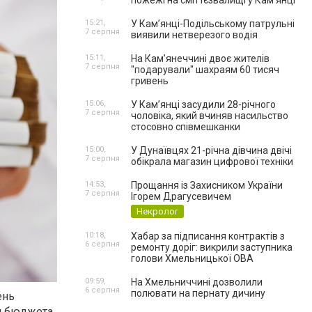
пожежі на сміттєзвалищі у Кам’янці
15:21,
У Кам’янці-Подільському патрульні
7 серпня
виявили нетверезого водія
15:11,
На Камʼянеччині двоє жителів
7 серпня
"подарували" шахраям 60 тисяч
гривень
15:06,
У Камʼянці засудили 28-річного
7 серпня
чоловіка, який вчиняв насильство
стосовно співмешканки
15:00,
У Дунаївцях 21-річна дівчина двічі
7 серпня
обікрала магазин цифрової техніки
14:53,
Прощання із Захисником України
7 серпня
Ігорем Драгусевичем
Некролог
10:18,
Хабар за підписання контрактів з
6 серпня
ремонту доріг: викрили заступника
голови Хмельницької ОВА
09:59,
На Хмельниччині дозволили
6 серпня
полювати на пернату дичину
ень
ия бюджета