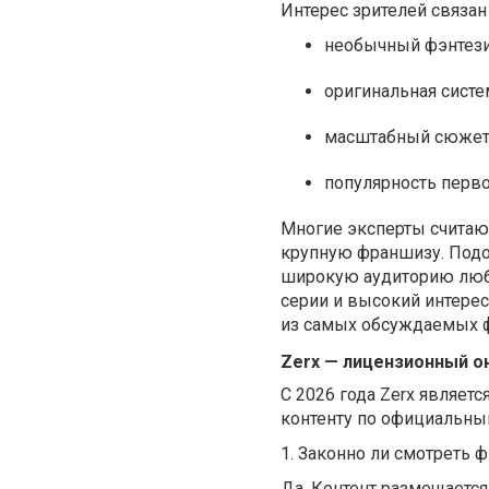
Интерес зрителей связан
необычный фэнтез
оригинальная систе
масштабный сюжет
популярность перво
Многие эксперты считаю
крупную франшизу. Подо
широкую аудиторию люби
серии и высокий интерес 
из самых обсуждаемых 
Zerx — лицензионный о
С 2026 года Zerx являет
контенту по официальны
1. Законно ли смотреть 
Да. Контент размещаетс