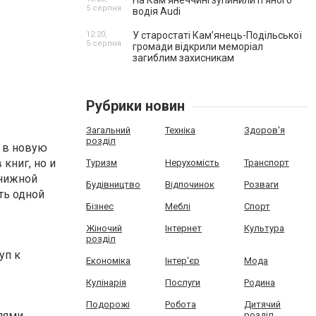
На Камʼянеччині зупинили п'яного
5 серпня
водія Audi
12:20,
У старостаті Кам’янець-Подільської
5 серпня
громади відкрили меморіал
загиблим захисникам
Рубрики новин
Загальний
Техніка
Здоров'я
розділ
ю в новую
книг, но и
Туризм
Нерухомість
Транспорт
книжной
Будівництво
Відпочинок
Розваги
ть одной
Бізнес
Меблі
Спорт
Жіночий
Інтернет
Культура
розділ
уп к
Економіка
Інтер'єр
Мода
Кулінарія
Послуги
Родина
Подорожі
Робота
Дитячий
лями.
розділ