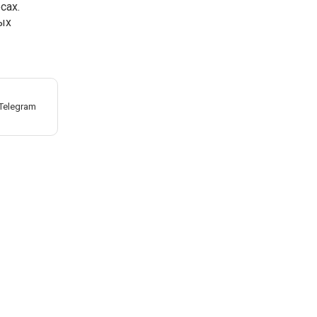
сах.
ых