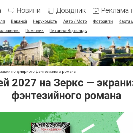
а
Новини
Довідник
Реклама н
лля
Вакансії
Нерухомість
Авто / Мото
Фотозвіти
Карта 
олошення
Помічник
Питання-Відповідь
низация популярного фэнтезийного романа
ей 2027 на Зеркс — экран
фэнтезийного романа