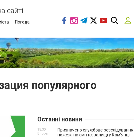
а сайті
міста
Погода
изация популярного
Останні новини
15:30,
Призначено службове розслідування
Вчора
пожежі на сміттєзвалищі у Кам’янці