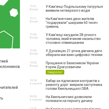
15:21,
У Кам’янці-Подільському патрульні
Вчора
виявили нетверезого водія
15:11,
На Камʼянеччині двоє жителів
Вчора
"подарували" шахраям 60 тисяч
гривень
15:06,
У Камʼянці засудили 28-річного
Вчора
чоловіка, який вчиняв насильство
стосовно співмешканки
15:00,
У Дунаївцях 21-річна дівчина двічі
Вчора
обікрала магазин цифрової техніки
гией.
14:53,
Прощання із Захисником України
Вчора
оклонников
Ігорем Драгусевичем
Некролог
10:18,
Хабар за підписання контрактів з
6 серпня
ремонту доріг: викрили заступника
читателей
голови Хмельницької ОВА
09:59,
На Хмельниччині дозволили
ть
6 серпня
полювати на пернату дичину
13:20,