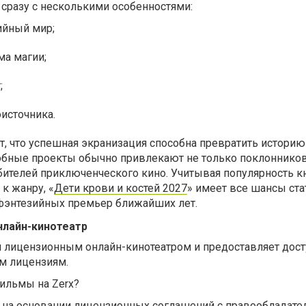
 сразу с несколькими особенностями:
ийный мир;
ма магии;
;
источника.
т, что успешная экранизация способна превратить истори
бные проекты обычно привлекают не только поклонников 
телей приключенческого кино. Учитывая популярность 
к жанру, «
Дети крови и костей 2027
» имеет все шансы ста
фэнтезийных премьер ближайших лет.
нлайн-кинотеатр
ся лицензионным онлайн-кинотеатром и предоставляет дост
м лицензиям.
фильмы на Zerx?
я на основании лицензионных соглашений с правообладате