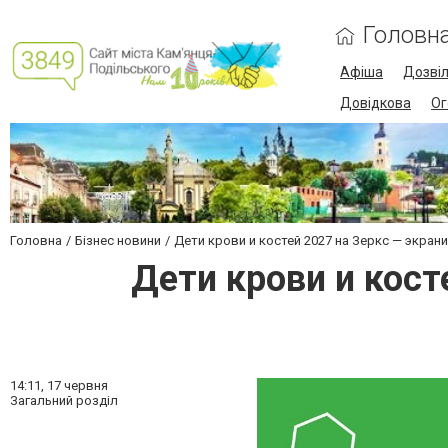
Головн
Афіша
Дозві
Довідкова
Ог
Головна
Бізнес новини
Дети крови и костей 2027 на Зеркс — экра
Дети крови и кост
14:11,
17 червня
Загальний розділ