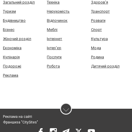
Загальний розділ
Техніка
Здоров'я
Туризм
Нерухомість
Транспорт
Будівництво
Відпочинок
Розваги
Бізнес
Меблі
Спорт
Жіночий розділ
Інтернет
Культура
Економіка
Інтер'єр
Мода
Кулінарія
Послуги
Родина
Подорожі
Робота
Дитячий розділ
Реклама
Реклама на сайті
Франшиза "CitySites"