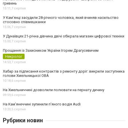
гривень
15:11,
7 серпня
У Камʼянці засудили 28-річного чоловіка, який вчиняв насильство
стосовно співмешканки
15:06,
7 серпня
У Дунаївцях 21-річна дівчина двічі обікрала магазин цифрової техніки
15:00,
7 серпня
Прощання із Захисником України Ігорем Драгусевичем
Некролог
14:53,
7 серпня
Хабар за підписання контрактів з ремонту доріг: викрили заступника
голови Хмельницької ОВА
10:18,
6 серпня
На Хмельниччині дозволили полювати на пернату дичину
09:59,
6 серпня
На Камʼянеччині зупинили п'яного водія Audi
13:20,
5 серпня
Рубрики новин