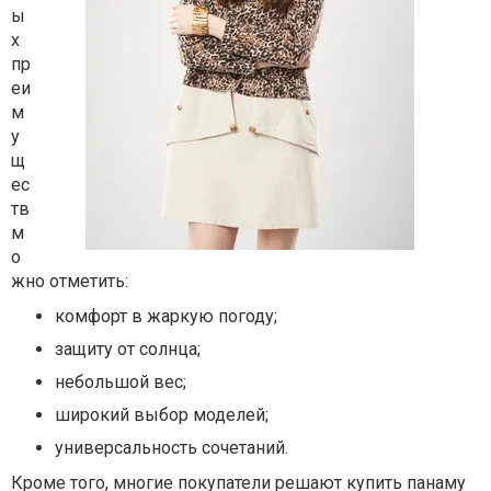
ы
х
пр
еи
м
у
щ
ес
тв
м
о
жно отметить:
комфорт в жаркую погоду;
защиту от солнца;
небольшой вес;
широкий выбор моделей;
универсальность сочетаний.
Кроме того, многие покупатели решают купить панаму