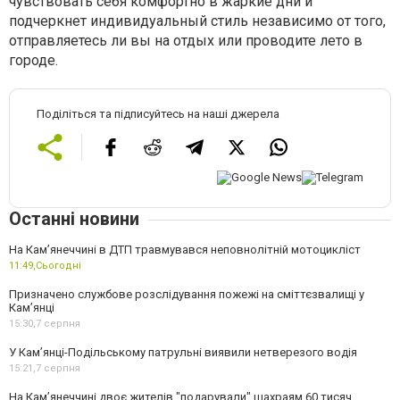
чувствовать себя комфортно в жаркие дни и
подчеркнет индивидуальный стиль независимо от того,
отправляетесь ли вы на отдых или проводите лето в
городе.
Поділіться та підписуйтесь на наші джерела
Останні новини
На Кам’янеччині в ДТП травмувався неповнолітній мотоцикліст
11:49,
Сьогодні
Призначено службове розслідування пожежі на сміттєзвалищі у
Кам’янці
15:30,
7 серпня
У Кам’янці-Подільському патрульні виявили нетверезого водія
15:21,
7 серпня
На Камʼянеччині двоє жителів "подарували" шахраям 60 тисяч