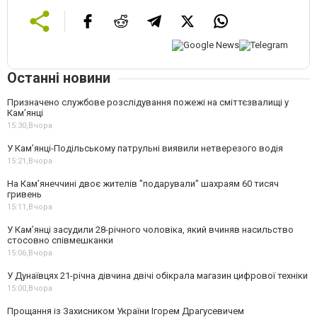
Останні новини
Призначено службове розслідування пожежі на сміттєзвалищі у
Кам’янці
15:30,
Вчора
У Кам’янці-Подільському патрульні виявили нетверезого водія
15:21,
Вчора
На Камʼянеччині двоє жителів "подарували" шахраям 60 тисяч
гривень
15:11,
Вчора
У Камʼянці засудили 28-річного чоловіка, який вчиняв насильство
стосовно співмешканки
15:06,
Вчора
У Дунаївцях 21-річна дівчина двічі обікрала магазин цифрової техніки
15:00,
Вчора
Прощання із Захисником України Ігорем Драгусевичем