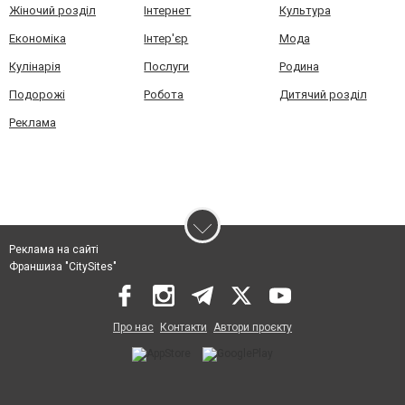
Жіночий розділ
Інтернет
Культура
Економіка
Інтер'єр
Мода
Кулінарія
Послуги
Родина
Подорожі
Робота
Дитячий розділ
Реклама
Реклама на сайті
Франшиза "CitySites"
Про нас
Контакти
Автори проєкту