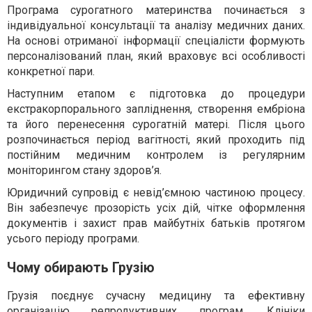
Програма сурогатного материнства починається з
індивідуальної консультації та аналізу медичних даних.
На основі отриманої інформації спеціалісти формують
персоналізований план, який враховує всі особливості
конкретної пари.
Наступним етапом є підготовка до процедури
екстракорпорального запліднення, створення ембріона
та його перенесення сурогатній матері. Після цього
розпочинається період вагітності, який проходить під
постійним медичним контролем із регулярним
моніторингом стану здоров’я.
Юридичний супровід є невід’ємною частиною процесу.
Він забезпечує прозорість усіх дій, чітке оформлення
документів і захист прав майбутніх батьків протягом
усього періоду програми.
Чому обирають Грузію
Грузія поєднує сучасну медицину та ефективну
організацію репродуктивних програм. Клініки