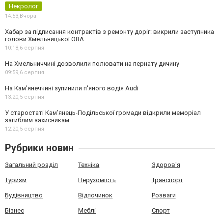
Некролог
14:53,
Вчора
Хабар за підписання контрактів з ремонту доріг: викрили заступника
голови Хмельницької ОВА
10:18,
6 серпня
На Хмельниччині дозволили полювати на пернату дичину
09:59,
6 серпня
На Камʼянеччині зупинили п'яного водія Audi
13:20,
5 серпня
У старостаті Кам’янець-Подільської громади відкрили меморіал
загиблим захисникам
12:20,
5 серпня
Рубрики новин
Загальний розділ
Техніка
Здоров'я
Туризм
Нерухомість
Транспорт
Будівництво
Відпочинок
Розваги
Бізнес
Меблі
Спорт