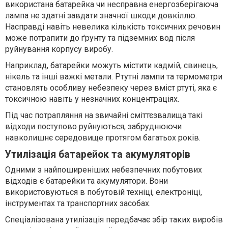
використана батарейка чи несправна енергозберігаюча
лампа не здатні завдати значної шкоди довкіллю.
Насправді навіть невелика кількість токсичних речовин
може потрапити до ґрунту та підземних вод після
руйнування корпусу виробу.
Наприклад, батарейки можуть містити кадмій, свинець,
нікель та інші важкі метали. Ртутні лампи та термометри
становлять особливу небезпеку через вміст ртуті, яка є
токсичною навіть у незначних концентраціях.
Під час потрапляння на звичайні сміттєзвалища такі
відходи поступово руйнуються, забруднюючи
навколишнє середовище протягом багатьох років.
Утилізація батарейок та акумуляторів
Одними з найпоширеніших небезпечних побутових
відходів є батарейки та акумулятори. Вони
використовуються в побутовій техніці, електроніці,
інструментах та транспортних засобах.
Спеціалізована утилізація передбачає збір таких виробів