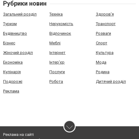
Рубрики новин
Загальний розділ
Техніка
Здоров'я
Туризм
Нерухомість
Транспорт
Будівництво
Відпочинок
Розваги
Бізнес
Меблі
Спорт
Жіночий розділ
Інтернет
Культура
Економіка
Інтер'єр
Мода
Кулінарія
Послуги
Родина
Подорожі
Робота
Дитячий розділ
Реклама
Реклама на сайті