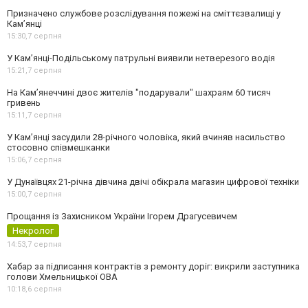
Призначено службове розслідування пожежі на сміттєзвалищі у
Кам’янці
15:30,
7 серпня
У Кам’янці-Подільському патрульні виявили нетверезого водія
15:21,
7 серпня
На Камʼянеччині двоє жителів "подарували" шахраям 60 тисяч
гривень
15:11,
7 серпня
У Камʼянці засудили 28-річного чоловіка, який вчиняв насильство
стосовно співмешканки
15:06,
7 серпня
У Дунаївцях 21-річна дівчина двічі обікрала магазин цифрової техніки
15:00,
7 серпня
Прощання із Захисником України Ігорем Драгусевичем
Некролог
14:53,
7 серпня
Хабар за підписання контрактів з ремонту доріг: викрили заступника
голови Хмельницької ОВА
10:18,
6 серпня