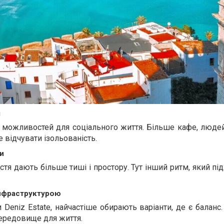
м
 можливостей для соціального життя. Більше кафе, людей
е відчувати ізольованість.
и
тя дають більше тиші і простору. Тут інший ритм, який пі
інфраструктурою
 Deniz Estate, найчастіше обирають варіанти, де є баланс
середовище для життя.