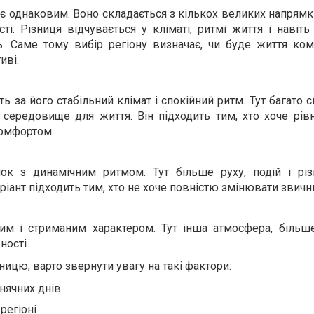
є однаковим. Воно складається з кількох великих напрямк
ті. Різниця відчувається у кліматі, ритмі життя і навіть
ь. Саме тому вибір регіону визначає, чи буде життя ко
иві.
ь за його стабільний клімат і спокійний ритм. Тут багато св
 середовище для життя. Він підходить тим, хто хоче рів
омфортом.
ок з динамічним ритмом. Тут більше руху, подій і різ
ріант підходить тим, хто не хоче повністю змінювати звичн
им і стриманим характером. Тут інша атмосфера, більш
ності.
ицю, варто звернути увагу на такі фактори:
онячних днів
регіоні