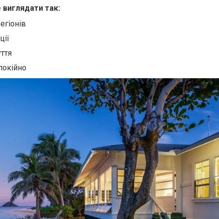
 виглядати так:
егіонів
ції
уття
покійно