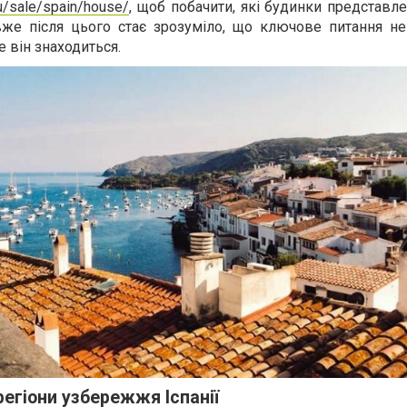
ru/sale/spain/house/
, щоб побачити, які будинки представле
вже після цього стає зрозуміло, що ключове питання н
е він знаходиться.
егіони узбережжя Іспанії