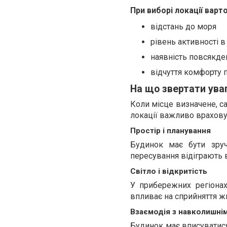
При виборі локації варто
відстань до моря
рівень активності в
наявність повсякде
відчуття комфорту 
На що звертати уваг
Коли місце визначене, с
локації важливо врахову
Простір і планування
Будинок має бути зруч
пересування відіграють 
Світло і відкритість
У прибережних регіонах
впливає на сприйняття ж
Взаємодія з навколишн
Будинок має вписуватися