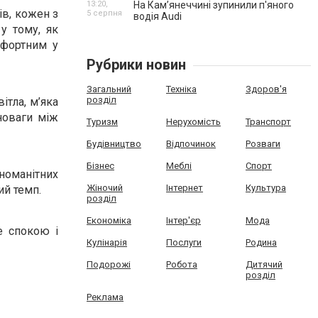
13:20,
На Камʼянеччині зупинили п'яного
ів, кожен з
5 серпня
водія Audi
 у тому, як
мфортним у
Рубрики новин
Загальний
Техніка
Здоров'я
розділ
ітла, м’яка
новаги між
Туризм
Нерухомість
Транспорт
Будівництво
Відпочинок
Розваги
Бізнес
Меблі
Спорт
номанітних
Жіночий
Інтернет
Культура
ий темп.
розділ
Економіка
Інтер'єр
Мода
е спокою і
Кулінарія
Послуги
Родина
Подорожі
Робота
Дитячий
розділ
Реклама