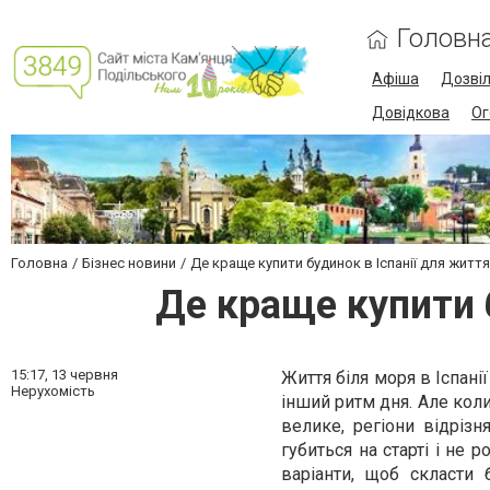
Головн
Афіша
Дозві
Довідкова
Ог
Головна
Бізнес новини
Де краще купити будинок в Іспанії для житт
Де краще купити 
15:17,
13 червня
Життя біля моря в Іспані
Нерухомість
інший ритм дня. Але кол
велике, регіони відрізн
губиться на старті і не 
варіанти, щоб скласти