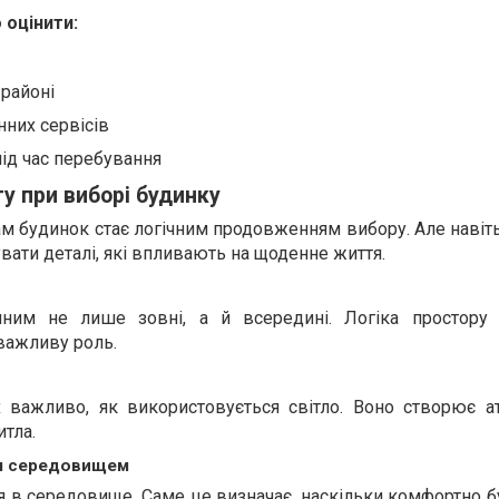
 оцінити:
 районі
нних сервісів
під час перебування
у при виборі будинку
ам будинок стає логічним продовженням вибору. Але навіт
вати деталі, які впливають на щоденне життя.
ним не лише зовні, а й всередині. Логіка простору
важливу роль.
 важливо, як використовується світло. Воно створює а
итла.
ім середовищем
 в середовище. Саме це визначає, наскільки комфортно б