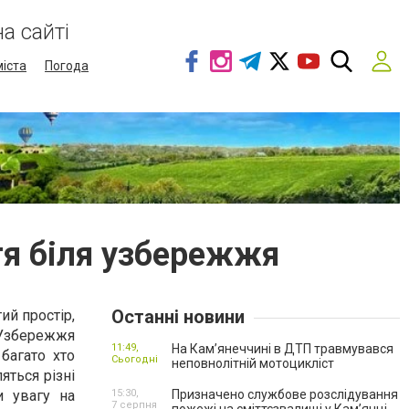
а сайті
міста
Погода
тя біля узбережжя
Останні новини
ий простір,
. Узбережжя
11:49,
На Кам’янеччині в ДТП травмувався
багато хто
Сьогодні
неповнолітній мотоцикліст
яться різні
и увагу на
15:30,
Призначено службове розслідування
7 серпня