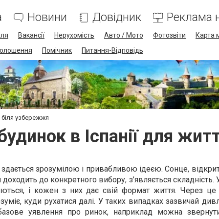
а
Новини
Довідник
Реклама н
лля
Вакансії
Нерухомість
Авто / Мото
Фотозвіти
Карта 
олошення
Помічник
Питання-Відповідь
я біля узбережжя
будинок в Іспанії для жит
ї здається зрозумілою і привабливою ідеєю. Сонце, відкрит
и доходить до конкретного вибору, з’являється складність
яються, і кожен з них дає свій формат життя. Через це 
розуміє, куди рухатися далі. У таких випадках зазвичай дивл
 базове уявлення про ринок, наприклад можна звернут