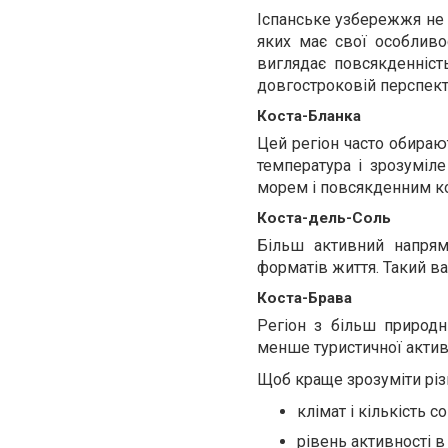
Іспанське узбережжя не 
яких має свої особливос
виглядає повсякденніст
довгостроковій перспект
Коста-Бланка
Цей регіон часто обирают
температура і зрозуміле
морем і повсякденним к
Коста-дель-Соль
Більш активний напрям
форматів життя. Такий ва
Коста-Брава
Регіон з більш природн
менше туристичної актив
Щоб краще зрозуміти різн
клімат і кількість с
рівень активності в 