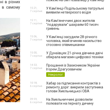
пожежі на сміттєзвалищі у Кам’янці
ні в різних
е в самому
15:21,
У Кам’янці-Подільському патрульні
7 серпня
виявили нетверезого водія
15:11,
На Камʼянеччині двоє жителів
7 серпня
"подарували" шахраям 60 тисяч
гривень
15:06,
У Камʼянці засудили 28-річного
7 серпня
чоловіка, який вчиняв насильство
стосовно співмешканки
15:00,
У Дунаївцях 21-річна дівчина двічі
7 серпня
обікрала магазин цифрової техніки
14:53,
Прощання із Захисником України
7 серпня
Ігорем Драгусевичем
Некролог
10:18,
Хабар за підписання контрактів з
6 серпня
ремонту доріг: викрили заступника
голови Хмельницької ОВА
09:59,
На Хмельниччині дозволили
6 серпня
полювати на пернату дичину