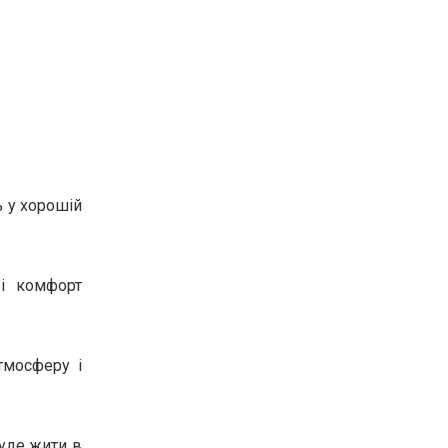
ь у хорошій
 і комфорт
тмосферу і
уде жити в