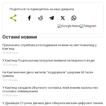
Поділіться та підписуйтесь на наші джерела
Останні новини
Призначено службове розслідування пожежі на сміттєзвалищі у
Кам’янці
15:30,
Вчора
У Кам’янці-Подільському патрульні виявили нетверезого водія
15:21,
Вчора
На Камʼянеччині двоє жителів "подарували" шахраям 60 тисяч
гривень
15:11,
Вчора
У Камʼянці засудили 28-річного чоловіка, який вчиняв насильство
стосовно співмешканки
15:06,
Вчора
У Дунаївцях 21-річна дівчина двічі обікрала магазин цифрової техніки