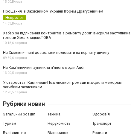
15:00,
Вчора
Прощання із Захисником України Ігорем Драгусевичем
Некролог
14:53,
Вчора
Хабар за підписання контрактів з ремонту доріг: викрили заступника
голови Хмельницької ОВА
10:18,
6 серпня
На Хмельниччині дозволили полювати на пернату дичину
09:59,
6 серпня
На Камʼянеччині зупинили п'яного водія Audi
13:20,
5 серпня
У старостаті Кам’янець-Подільської громади відкрили меморіал
загиблим захисникам
12:20,
5 серпня
Рубрики новин
Загальний розділ
Техніка
Здоров'я
Туризм
Нерухомість
Транспорт
Будівництво
Відпочинок
Розваги