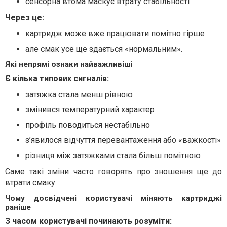
сенсорна втома маскує втрату стабільності
Через це:
картридж може вже працювати помітно гірше
але смак усе ще здається «нормальним».
Які непрямі ознаки найважливіші
Є кілька типових сигналів:
затяжка стала менш рівною
змінився температурний характер
профіль поводиться нестабільно
з’явилося відчуття перевантаження або «важкості»
різниця між затяжками стала більш помітною
Саме такі зміни часто говорять про зношення ще до
втрати смаку.
Чому досвідчені користувачі міняють картриджі
раніше
З часом користувачі починають розуміти: