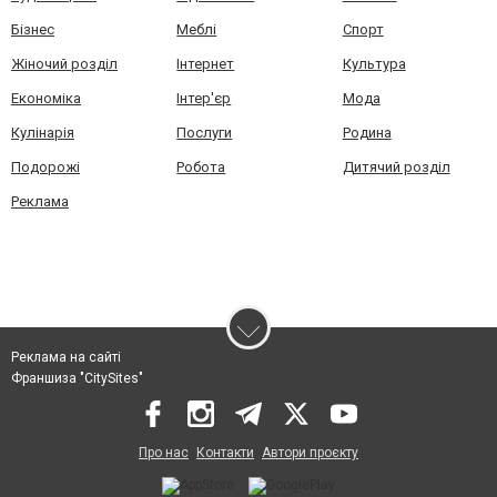
Бізнес
Меблі
Спорт
Жіночий розділ
Інтернет
Культура
Економіка
Інтер'єр
Мода
Кулінарія
Послуги
Родина
Подорожі
Робота
Дитячий розділ
Реклама
Реклама на сайті
Франшиза "CitySites"
Про нас
Контакти
Автори проєкту