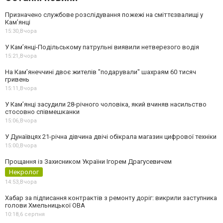
Призначено службове розслідування пожежі на сміттєзвалищі у
Кам’янці
15:30,
Вчора
У Кам’янці-Подільському патрульні виявили нетверезого водія
15:21,
Вчора
На Камʼянеччині двоє жителів "подарували" шахраям 60 тисяч
гривень
15:11,
Вчора
У Камʼянці засудили 28-річного чоловіка, який вчиняв насильство
стосовно співмешканки
15:06,
Вчора
У Дунаївцях 21-річна дівчина двічі обікрала магазин цифрової техніки
15:00,
Вчора
Прощання із Захисником України Ігорем Драгусевичем
Некролог
14:53,
Вчора
Хабар за підписання контрактів з ремонту доріг: викрили заступника
голови Хмельницької ОВА
10:18,
6 серпня