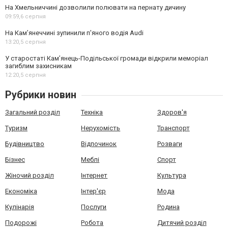
На Хмельниччині дозволили полювати на пернату дичину
09:59,
6 серпня
На Камʼянеччині зупинили п'яного водія Audi
13:20,
5 серпня
У старостаті Кам’янець-Подільської громади відкрили меморіал
загиблим захисникам
12:20,
5 серпня
Рубрики новин
Загальний розділ
Техніка
Здоров'я
Туризм
Нерухомість
Транспорт
Будівництво
Відпочинок
Розваги
Бізнес
Меблі
Спорт
Жіночий розділ
Інтернет
Культура
Економіка
Інтер'єр
Мода
Кулінарія
Послуги
Родина
Подорожі
Робота
Дитячий розділ