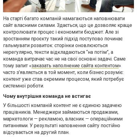
На старті багато компаній намагаються наповнювати
сайт власними силами. Здається, що це дозволяє краще
контролювати процес і економити бюджет. Але зі
зростанням проєкту такий підхід поступово починає
гальмувати розвиток: сторінки оновлюються
нерегулярно, тексти відкладаються “на потім”, а
команда витрачає час не на свої основні задачі. Саме
тому запит «
заказать наполнение сайта контентом
»
часто з’являється в той момент, коли бізнес розуміє:
контент уже став окремим процесом, який потребує
системної роботи.
Чому внутрішня команда не встигає
У більшості компаній контент не є єдиною задачею
працівників. Менеджери займаються продажами,
маркетологи — рекламою, власник — операційними
питаннями. У результаті наповнення сайту постійно
відсувається на другий план.