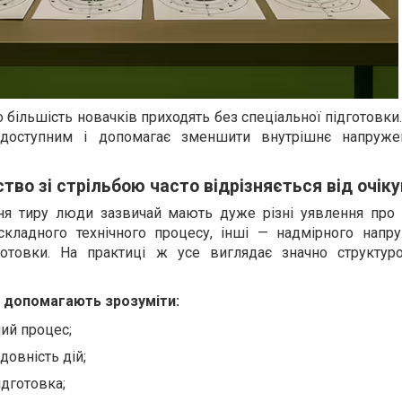
 більшість новачків приходять без спеціальної підготовки
доступним і допомагає зменшити внутрішнє напруже
во зі стрільбою часто відрізняється від очік
ня тиру люди зазвичай мають дуже різні уявлення про 
 складного технічного процесу, інші — надмірного напр
отовки. На практиці ж усе виглядає значно структур
й допомагають зрозуміти:
ний процес;
довність дій;
ідготовка;