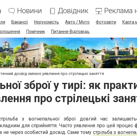
а
Новини
Довідник
Реклама н
лля
Вакансії
Нерухомість
Авто / Мото
Фотозвіти
Карта 
олошення
Помічник
Питання-Відповідь
актичний досвід змінює уявлення про стрілецькі заняття
ьної зброї у тирі: як прак
лення про стрілецькі зан
трільба з вогнепальної зброї довгий час залишаєть
кладним для сприйняття. Часто уявлення про цей процес 
, а не через особистий досвід. Саме тому
стрільба з вогнепа