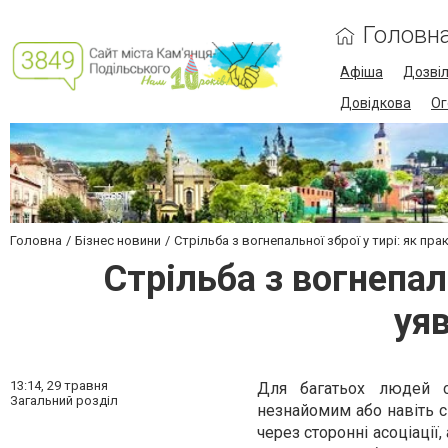
Головн
Афіша
Дозві
Довідкова
Ог
Головна
Бізнес новини
Стрільба з вогнепальної зброї у тирі: як пр
Стрільба з вогнепал
уяв
13:14,
29 травня
Для багатьох людей с
Загальний розділ
незнайомим або навіть с
через сторонні асоціації