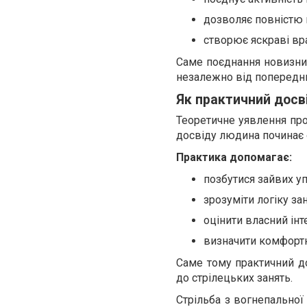
дозволяє повністю
створює яскраві вр
Саме поєднання новизни 
незалежно від попереднь
Як практичний досв
Теоретичне уявлення про
досвіду людина починає 
Практика допомагає:
позбутися зайвих у
зрозуміти логіку зан
оцінити власний інт
визначити комфортн
Саме тому практичний д
до стрілецьких занять.
Стрільба з вогнепальної 