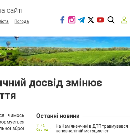
а сайті
міста
Погода
тичний досвід змінює
яття
Останні новини
ся чимось
формується
11:49,
На Кам’янеччині в ДТП травмувався
льної зброї
Сьогодні
неповнолітній мотоцикліст