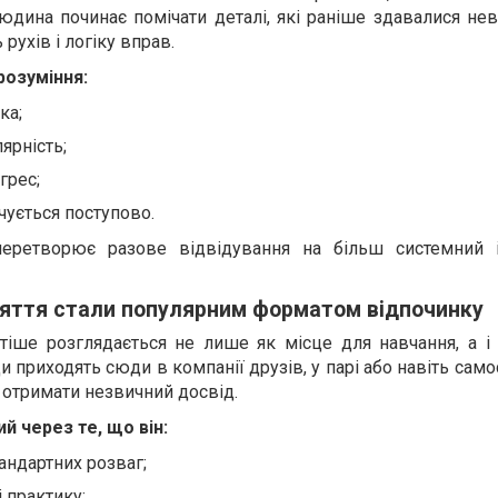
юдина починає помічати деталі, які раніше здавалися не
 рухів і логіку вправ.
розуміння:
ка;
ярність;
грес;
чується поступово.
еретворює разове відвідування на більш системний 
няття стали популярним форматом відпочинку
стіше розглядається не лише як місце для навчання, а і
 приходять сюди в компанії друзів, у парі або навіть само
 отримати незвичний досвід.
й через те, що він:
тандартних розваг;
і практику;