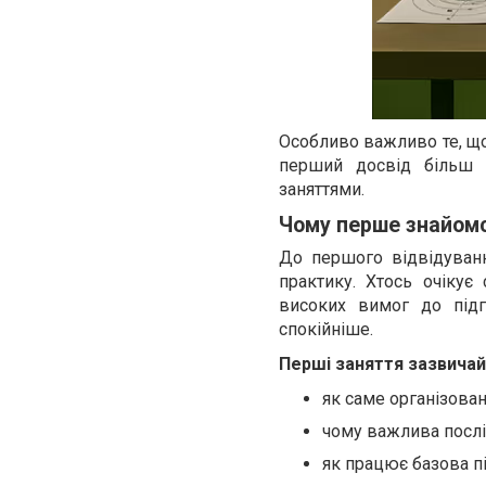
Особливо важливо те, що
перший досвід більш 
заняттями.
Чому перше знайомст
До першого відвідуван
практику. Хтось очікує
високих вимог до підг
спокійніше.
Перші заняття зазвича
як саме організова
чому важлива послі
як працює базова п