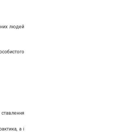
ізних людей
 особистого
 ставлення
актика, а і