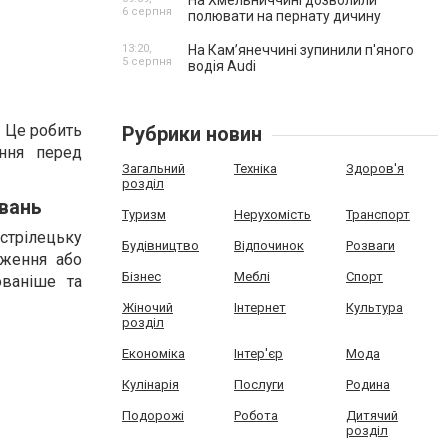
На Хмельниччині дозволили
6 серпня
полювати на пернату дичину
13:20,
На Камʼянеччині зупинили п'яного
5 серпня
водія Audi
. Це робить
Рубрики новин
ння перед
Загальний
Техніка
Здоров'я
розділ
увань
Туризм
Нерухомість
Транспорт
стрілецьку
Будівництво
Відпочинок
Розваги
уження або
Бізнес
Меблі
Спорт
ованіше та
Жіночий
Інтернет
Культура
розділ
Економіка
Інтер'єр
Мода
Кулінарія
Послуги
Родина
Подорожі
Робота
Дитячий
розділ