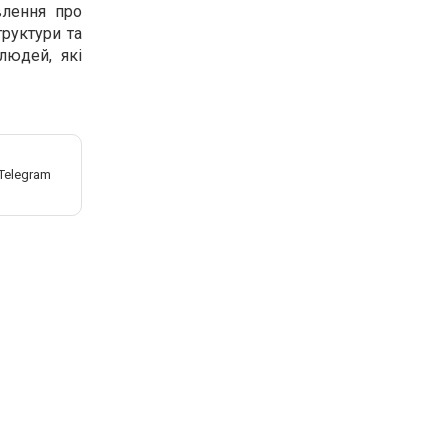
влення про
труктури та
людей, які