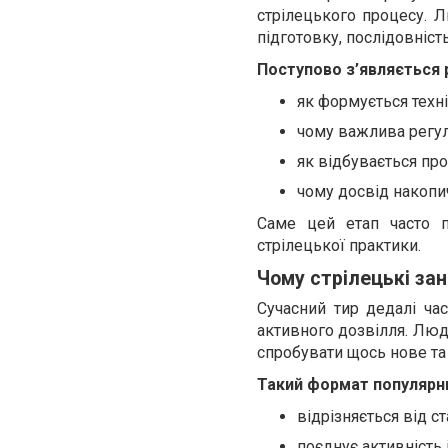
стрілецького процесу. Л
підготовку, послідовність
Поступово з’являється 
як формується техні
чому важлива регул
як відбувається про
чому досвід накопи
Саме цей етап часто п
стрілецької практики.
Чому стрілецькі за
Сучасний тир дедалі ча
активного дозвілля. Люди
спробувати щось нове та
Такий формат популярни
відрізняється від с
поєднує активність 