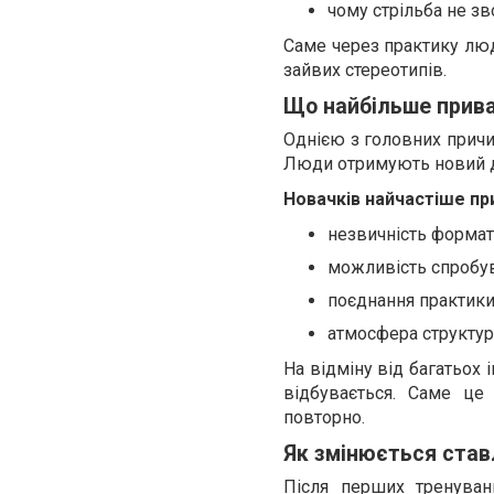
чому стрільба не зв
Саме через практику люд
зайвих стереотипів.
Що найбільше прива
Однією з головних причин
Люди отримують новий до
Новачків найчастіше пр
незвичність формат
можливість спробув
поєднання практики
атмосфера структур
На відміну від багатьох 
відбувається. Саме це
повторно.
Як змінюється ставл
Після перших тренуван