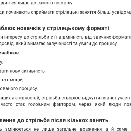
одиться лише до самого пострілу.
и починають сприймати стрілецькі заняття більш усвідом
блює новачків у стрілецькому форматі
 інтересу до стрільби є її відмінність від звичних форматі
свід, який вимагає залученості та уваги до процесу.
иваблює:
у;
ати нову активність;
 та емоцій;
ованого процесу.
інших активностей, стрільба створює відчуття повної участі
 часто стає головним фактором, через який люди по
ення до стрільби після кількох занять
ь змінюється не лише загальне враження, а й саме 