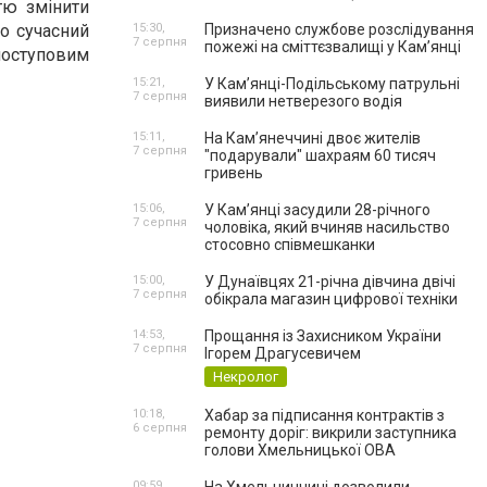
тю змінити
що сучасний
15:30,
Призначено службове розслідування
7 серпня
пожежі на сміттєзвалищі у Кам’янці
поступовим
15:21,
У Кам’янці-Подільському патрульні
7 серпня
виявили нетверезого водія
15:11,
На Камʼянеччині двоє жителів
7 серпня
"подарували" шахраям 60 тисяч
гривень
15:06,
У Камʼянці засудили 28-річного
7 серпня
чоловіка, який вчиняв насильство
стосовно співмешканки
15:00,
У Дунаївцях 21-річна дівчина двічі
7 серпня
обікрала магазин цифрової техніки
14:53,
Прощання із Захисником України
7 серпня
Ігорем Драгусевичем
Некролог
10:18,
Хабар за підписання контрактів з
6 серпня
ремонту доріг: викрили заступника
голови Хмельницької ОВА
09:59,