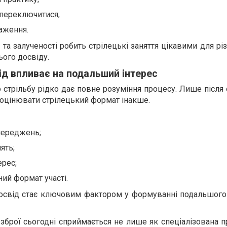
 переключитися;
аження.
та залученості робить стрілецькі заняття цікавими для р
ого досвіду.
ід впливає на подальший інтерес
 стрільбу рідко дає повне розуміння процесу. Лише після
оцінювати стрілецький формат інакше.
переджень;
ять;
ерес;
ий формат участі.
освід стає ключовим фактором у формуванні подальшого
зброї сьогодні сприймається не лише як спеціалізована пр