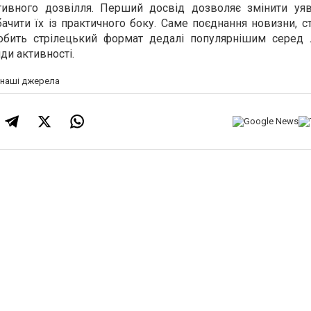
тивного дозвілля. Перший досвід дозволяє змінити уя
бачити їх із практичного боку. Саме поєднання новизни, с
робить стрілецький формат дедалі популярнішим серед 
ди активності.
а наші джерела