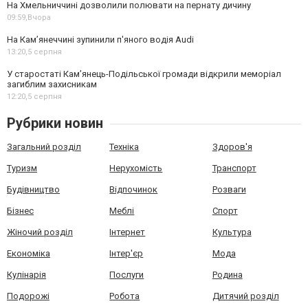
На Хмельниччині дозволили полювати на пернату дичину
09:59,
Вчора
На Камʼянеччині зупинили п'яного водія Audi
13:20,
5 серпня
У старостаті Кам’янець-Подільської громади відкрили меморіал
загиблим захисникам
12:20,
5 серпня
Рубрики новин
Загальний розділ
Техніка
Здоров'я
Туризм
Нерухомість
Транспорт
Будівництво
Відпочинок
Розваги
Бізнес
Меблі
Спорт
Жіночий розділ
Інтернет
Культура
Економіка
Інтер'єр
Мода
Кулінарія
Послуги
Родина
Подорожі
Робота
Дитячий розділ