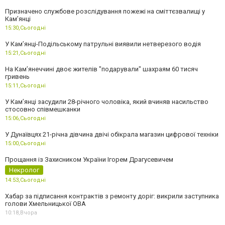
Призначено службове розслідування пожежі на сміттєзвалищі у
Кам’янці
15:30,
Сьогодні
У Кам’янці-Подільському патрульні виявили нетверезого водія
15:21,
Сьогодні
На Камʼянеччині двоє жителів "подарували" шахраям 60 тисяч
гривень
15:11,
Сьогодні
У Камʼянці засудили 28-річного чоловіка, який вчиняв насильство
стосовно співмешканки
15:06,
Сьогодні
У Дунаївцях 21-річна дівчина двічі обікрала магазин цифрової техніки
15:00,
Сьогодні
Прощання із Захисником України Ігорем Драгусевичем
Некролог
14:53,
Сьогодні
Хабар за підписання контрактів з ремонту доріг: викрили заступника
голови Хмельницької ОВА
10:18,
Вчора