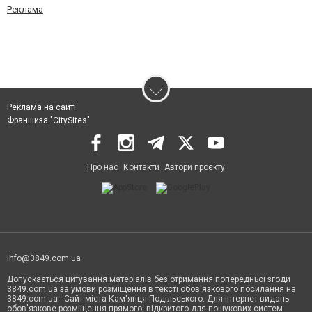
Реклама
Реклама на сайті
Франшиза "CitySites"
Про нас
Контакти
Автори проєкту
info@3849.com.ua
Допускається цитування матеріалів без отримання попередньої згоди
3849.com.ua за умови розміщення в тексті обов'язкового посилання на
3849.com.ua - Сайт міста Кам'янця-Подільського. Для інтернет-видань
обов'язкове розміщення прямого, відкритого для пошукових систем