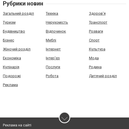
Рубрики новин
Загальний розділ
Техніка
Здоров'я
Туризм
Нерухомість
Транспорт
Будівництво
Відпочинок
Розваги
Бізнес
Меблі
Спорт
Жіночий розділ
Інтернет
Культура
Економіка
Інтер'єр
Мода
Кулінарія
Послуги
Родина
Подорожі
Робота
Дитячий розділ
Реклама
Реклама на сайті