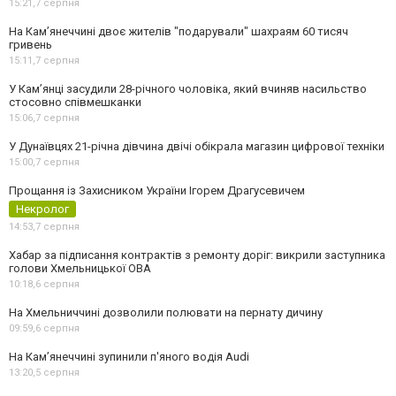
15:21,
7 серпня
На Камʼянеччині двоє жителів "подарували" шахраям 60 тисяч
гривень
15:11,
7 серпня
У Камʼянці засудили 28-річного чоловіка, який вчиняв насильство
стосовно співмешканки
15:06,
7 серпня
У Дунаївцях 21-річна дівчина двічі обікрала магазин цифрової техніки
15:00,
7 серпня
Прощання із Захисником України Ігорем Драгусевичем
Некролог
14:53,
7 серпня
Хабар за підписання контрактів з ремонту доріг: викрили заступника
голови Хмельницької ОВА
10:18,
6 серпня
На Хмельниччині дозволили полювати на пернату дичину
09:59,
6 серпня
На Камʼянеччині зупинили п'яного водія Audi
13:20,
5 серпня