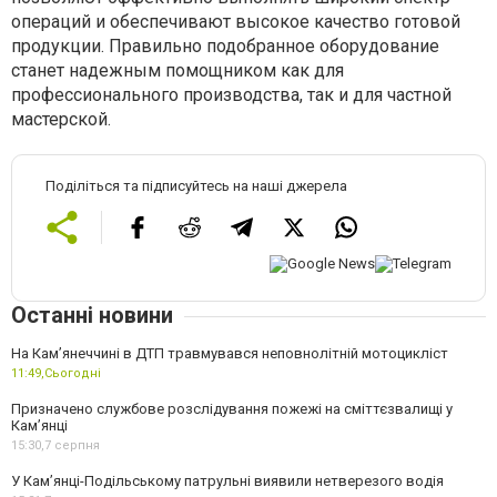
операций и обеспечивают высокое качество готовой
продукции. Правильно подобранное оборудование
станет надежным помощником как для
профессионального производства, так и для частной
мастерской.
Поділіться та підписуйтесь на наші джерела
Останні новини
На Кам’янеччині в ДТП травмувався неповнолітній мотоцикліст
11:49,
Сьогодні
Призначено службове розслідування пожежі на сміттєзвалищі у
Кам’янці
15:30,
7 серпня
У Кам’янці-Подільському патрульні виявили нетверезого водія