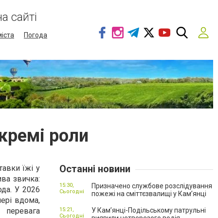
а сайті
міста
Погода
окремі роли
Останні новини
тавки їжі у
ива звичка:
15:30,
Призначено службове розслідування
ода. У 2026
Сьогодні
пожежі на сміттєзвалищі у Кам’янці
чері вдома,
 перевага
15:21,
У Кам’янці-Подільському патрульні
Сьогодні