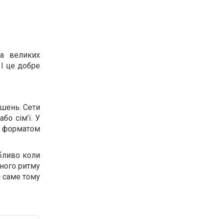
а великих
 І це добре
ішень. Сети
бо сім’ї. У
м форматом
обливо коли
сного ритму
і саме тому