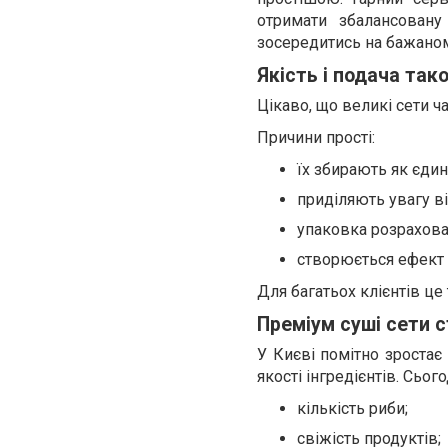
отримати збалансован
зосередитись на бажано
Якість і подача та
Цікаво, що великі сети ч
Причини прості:
їх збирають як єди
приділяють увагу в
упаковка розрахова
створюється ефект “
Для багатьох клієнтів ц
Преміум суші сети 
У Києві помітно зростає 
якості інгредієнтів. Сьог
кількість риби;
свіжість продуктів;