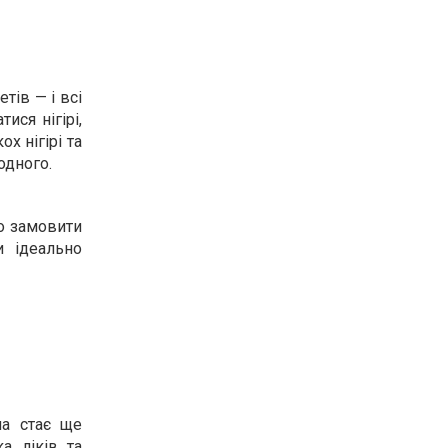
тів — і всі
ися нігірі,
х нігірі та
 одного.
то замовити
и ідеально
ча стає ще
а ліків та