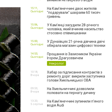
виявили нетверезого водія
15:11,
На Камʼянеччині двоє жителів
Сьогодні
"подарували" шахраям 60 тисяч
гривень
15:06,
У Камʼянці засудили 28-річного
Сьогодні
чоловіка, який вчиняв насильство
стосовно співмешканки
15:00,
У Дунаївцях 21-річна дівчина двічі
Сьогодні
обікрала магазин цифрової техніки
14:53,
Прощання із Захисником України
Сьогодні
Ігорем Драгусевичем
Некролог
10:18,
Хабар за підписання контрактів з
Вчора
ремонту доріг: викрили заступника
голови Хмельницької ОВА
09:59,
На Хмельниччині дозволили
Вчора
полювати на пернату дичину
13:20,
На Камʼянеччині зупинили п'яного
5 серпня
водія Audi