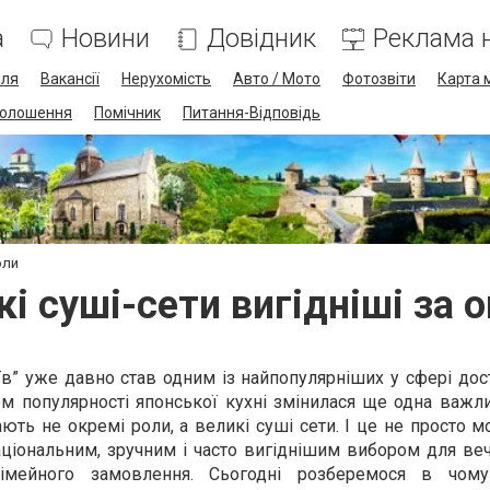
а
Новини
Довідник
Реклама н
лля
Вакансії
Нерухомість
Авто / Мото
Фотозвіти
Карта 
олошення
Помічник
Питання-Відповідь
оли
і суші-сети вигідніші за 
їв” уже давно став одним із найпопулярніших у сфері дос
ом популярності японської кухні змінилася ще одна важл
ть не окремі роли, а великі суші сети. І це не просто м
аціональним, зручним і часто вигіднішим вибором для ве
сімейного замовлення. Сьогодні розберемося в чому