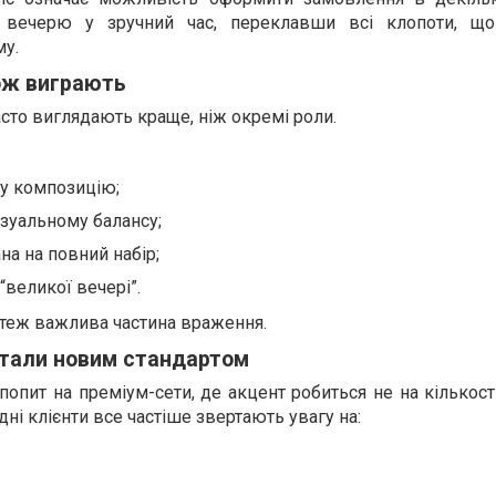
у вечерю у зручний час, переклавши всі клопоти, що
му.
кож виграють
асто виглядають краще, ніж окремі роли.
ну композицію;
ізуальному балансу;
на на повний набір;
великої вечері”.
е теж важлива частина враження.
стали новим стандартом
попит на преміум-сети, де акцент робиться не на кількості
одні клієнти все частіше звертають увагу на: