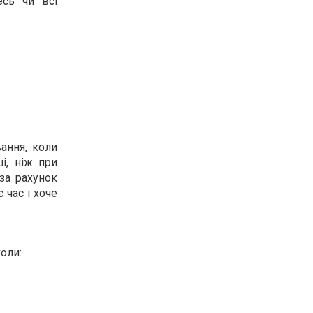
есь чи всі
ання, коли
і, ніж при
за рахунок
 час і хоче
оли: