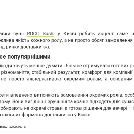
тавки суші
ROCO Sushi
у Києві робить акцент саме н
жлива якість кожного ролу, а не просто обсяг замовлення.
д ринку доставки їжі.
се популярнішими
 люди хочуть менше думати і більше отримувати готових р
 різноманіття, стабільний результат, комфорт для компанії а
ь не просто альтернативою окремим ролам, а основни
-сети впевнено витісняють замовлення окремих ролів, ос
ому. Вони вигідніші, зручніші та краще підходять для суча
обирають не окремі страви, а готові рішення для вечері — 
 головних форматів доставки їжі у Києві.
а наші джерела