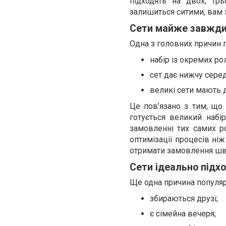
підходять на двох, тр
залишиться ситими, вам 
Сети майже завжди 
Одна з головних причин п
набір із окремих ро
сет дає нижчу серед
великі сети мають 
Це пов’язано з тим, що 
готується великий набі
замовленні тих самих р
оптимізації процесів ніж 
отримати замовлення ш
Сети ідеально підхо
Ще одна причина популярн
збираються друзі;
є сімейна вечеря;