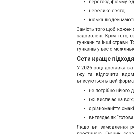
перегляд фільму вд
невелике свято;
кілька людей мають
Замість того щоб кожен 
задоволені. Крім того, с
гункани та інші страви. 
гунканів у вас є можливі
Сети краще підход
У 2026 році доставка їж
їжу та відпочити вдом
вписуються в цей формат
не потрібно нічого 
їжі вистачає на всіх;
є різноманіття смакі
виглядає як “готова
Якщо ви замовлення ро
простішою. Гарний сер