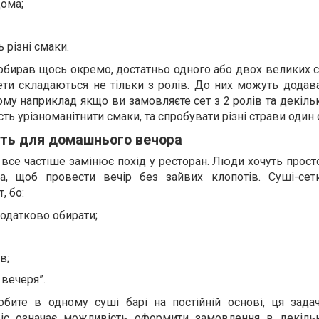
ома;
 різні смаки.
обирав щось окремо, достатньо одного або двох великих се
ети складаються не тільки з ролів. До них можуть додават
Тому наприклад якщо ви замовляєте сет з 2 ролів та декілько
сть урізноманітнити смаки, та спробувати різні страви один
ять для домашнього вечора
і все частіше замінює похід у ресторан. Люди хочуть прос
а, щоб провести вечір без зайвих клопотів. Суші-сет
, бо:
додатково обирати;
в;
 вечеря”.
бите в одному суші барі на постійній основі, ця зада
віс означає можливість оформити замовлення в декільк