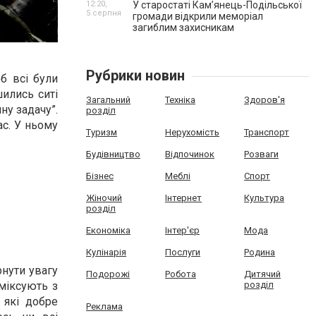
12:20,
У старостаті Кам’янець-Подільської
5 серпня
громади відкрили меморіал
загиблим захисникам
Рубрики новин
б всі були
шились ситі
Загальний
Техніка
Здоров'я
ну задачу”.
розділ
ас. У ньому
Туризм
Нерухомість
Транспорт
Будівництво
Відпочинок
Розваги
Бізнес
Меблі
Спорт
Жіночий
Інтернет
Культура
розділ
Економіка
Інтер'єр
Мода
Кулінарія
Послуги
Родина
рнути увагу
Подорожі
Робота
Дитячий
розділ
 міксують з
 які добре
Реклама