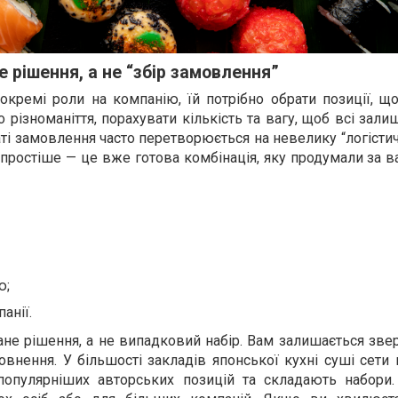
е рішення, а не “збір замовлення”
кремі роли на компанію, їй потрібно обрати позиції, що
 різноманіття, порахувати кількість та вагу, щоб всі зали
аті замовлення часто перетворюється на невелику “логістич
 простіше — це вже готова комбінація, яку продумали за в
ю;
анії.
не рішення, а не випадковий набір. Вам залишається зве
повнення. У більшості закладів японської кухні суші сети
популярніших авторських позицій та складають набори.