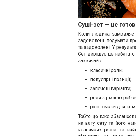
Суші-сет — це готов
Коли людина замовляє о
задоволені, подумати про
та задоволені. У результ
Сет вирішує це набагато
зазвичай є:
класичні роли;
популярні позиції;
запечені варіанти;
роли з різною рибо
різні смаки для комп
Тобто це вже збалансова
на вагу сету та його на
класичних ролів та най