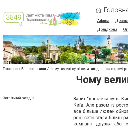
Головн
Афіша
Дозві
Довідкова
Ог
Головна
Бізнес новини
Чому великі суші-сети вигідніші за окремі р
Чому велик
Загальний розділ
Запит “доставка суші Ки
Київ. Але разом із рост
все більше людей обираю
році сети стали більш р
компанії друзів або 