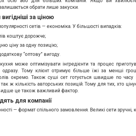
ьох осіб або для більших компаній. Якщо ви хвилюєт
залишається обрати лише закуски.
вигідніші за ціною
опулярності сетів — економіка. У більшості випадків:
лів коштує дорожче;
ню ціну за одну позицію;
додаткову “оптову” вигоду.
кухня може оптимізувати інгредієнти та процес приготув
р одразу. Тому клієнт отримує більше їжі за менші грош
олів окремо. Також суші сет готується швидше по часу 
так ж кількість авторських позицій. Тому для тих, хто цінує
видше це також важливий фактор.
дять для компанії
ості — формат спільного замовлення. Великі сети зручні, к