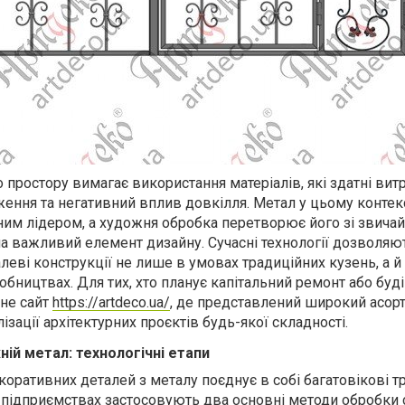
простору вимагає використання матеріалів, які здатні ви
ження та негативний вплив довкілля. Метал у цьому контек
им лідером, а художня обробка перетворює його зі звича
на важливий елемент дизайну. Сучасні технології дозволяю
еві конструкції не лише в умовах традиційних кузень, а й
бництвах. Для тих, хто планує капітальний ремонт або буд
не сайт
https://artdeco.ua/
, де представлений широкий асор
ізації архітектурних проєктів будь-якої складності.
ій метал: технологічні етапи
ративних деталей з металу поєднує в собі багатовікові тр
а підприємствах застосовують два основні методи обробки 