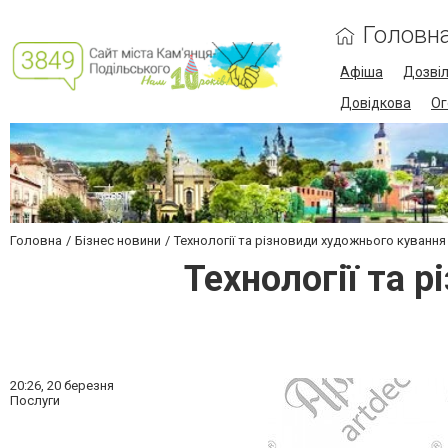
Головн
Афіша
Дозві
Довідкова
Ог
Головна
Бізнес новини
Технології та різновиди художнього кування
Технології та 
20:26,
20 березня
Послуги