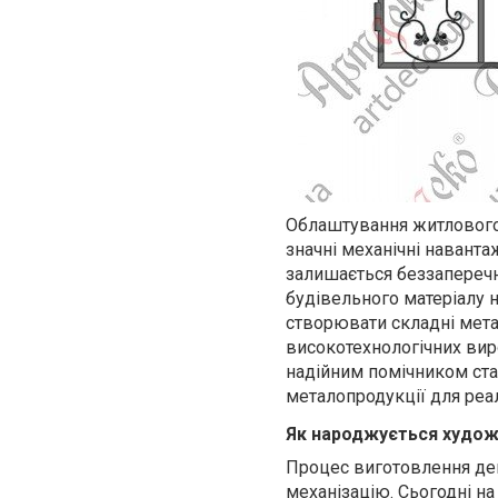
Облаштування житлового 
значні механічні наванта
залишається беззаперечн
будівельного матеріалу 
створювати складні метал
високотехнологічних виро
надійним помічником ста
металопродукції для реал
Як народжується художн
Процес виготовлення деко
механізацію. Сьогодні н