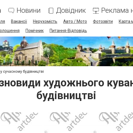
а
Новини
Довідник
Реклама н
лля
Вакансії
Нерухомість
Авто / Мото
Фотозвіти
Карта 
олошення
Помічник
Питання-Відповідь
 у сучасному будівництві
різновиди художнього кува
будівництві