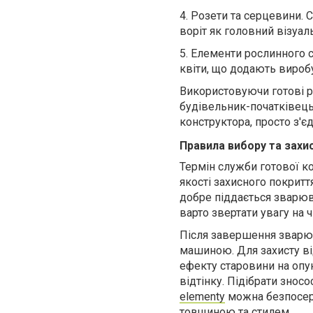
4.
Розети та серцевини.
С
воріт як головний візуал
5.
Елементи рослинного с
квіти, що додають виробу
Використовуючи готові
р
будівельник-початківець
конструктора, просто з'
Правила вибору та захи
Термін служби готової к
якості захисного покритт
добре піддається зварюва
варто звертати увагу на ч
Після завершення зварю
машиною. Для захисту в
ефекту старовини на опук
відтінку. Підібрати зносо
elementy
можна безпосере
товщиною та стилем.