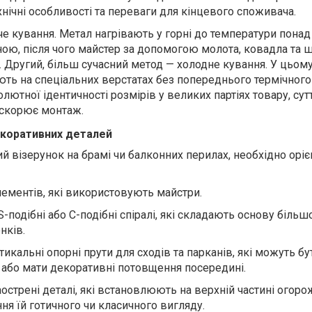
хнічні особливості та переваги для кінцевого споживача.
 кування. Метал нагрівають у горні до температури понад 
ною, після чого майстер за допомогою молота, ковадла та 
. Другий, більш сучасний метод — холодне кування. У цьом
ють на спеціальних верстатах без попереднього термічного 
лютної ідентичності розмірів у великих партіях товару, сут
рискорює монтаж.
екоративних деталей
й візерунок на брамі чи балконних перилах, необхідно оріє
лементів, які використовують майстри
.
S
-подібні або
C
-подібні спіралі, які складають основу більш
нків.
икальні опорні прути для сходів та парканів, які можуть бу
або мати декоративні потовщення посередині.
острені деталі, які встановлюють на верхній частині огоро
ння їй готичного чи класичного вигляду.