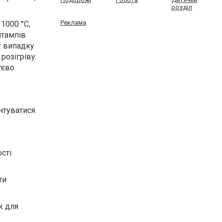
розділ
Реклама
1000 °C,
штампів
у випадку
розігріву.
тєво
нтуватися
ості
ти
ж для