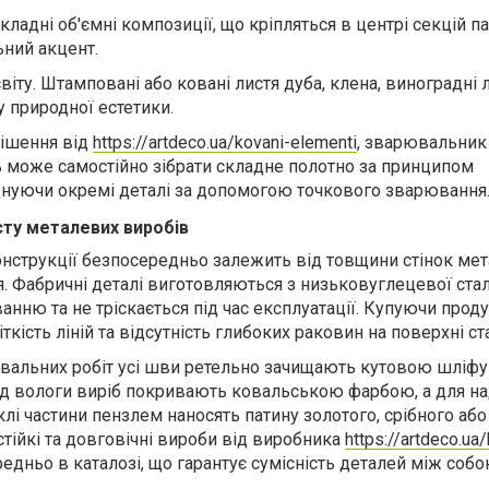
кладні об'ємні композиції, що кріпляться в центрі секцій п
ьний акцент.
віту.
Штамповані або ковані листя дуба, клена, виноградні 
 природної естетики.
ішення від
https://artdeco.ua/kovani-elementi
, зварювальник 
 може самостійно зібрати складне полотно за принципом
єднуючи окремі деталі за допомогою точкового зварювання
сту металевих виробів
онструкції безпосередньо залежить від товщини стінок мет
я. Фабричні деталі виготовляються з низьковуглецевої сталі
нню та не тріскається під час експлуатації. Купуючи прод
іткість ліній та відсутність глибоких раковин на поверхні ста
вальних робіт усі шви ретельно зачищають кутовою шліф
ід вологи виріб покривають ковальською фарбою, а для н
лі частини пензлем наносять патину золотого, срібного або
стійкі та довговічні
вироби
від виробника
https://artdeco.ua
дньо в каталозі, що гарантує сумісність деталей між собо