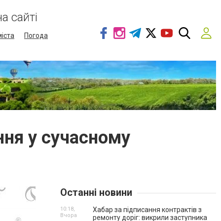
а сайті
міста
Погода
ння у сучасному
Останні новини
10:18,
Хабар за підписання контрактів з
Вчора
ремонту доріг: викрили заступника