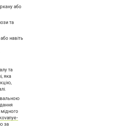
аркану або
лози та
або навіть
.
алу та
, яка
укцію,
лі.
увальною
адання
 мідного
/kovanye-
ю за