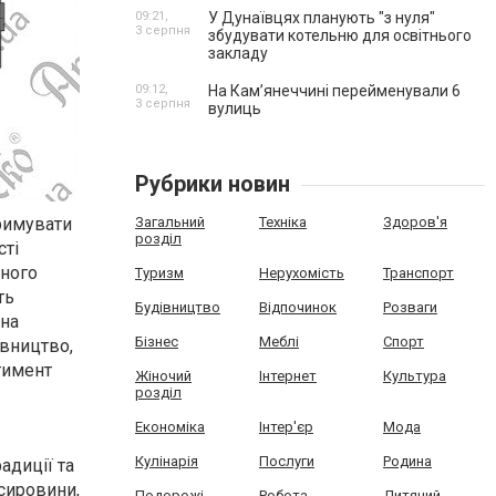
09:21,
У Дунаївцях планують "з нуля"
3 серпня
збудувати котельню для освітнього
закладу
09:12,
На Камʼянеччині перейменували 6
3 серпня
вулиць
Рубрики новин
тримувати
Загальний
Техніка
Здоров'я
розділ
сті
йного
Туризм
Нерухомість
Транспорт
ть
Будівництво
Відпочинок
Розваги
 на
Бізнес
Меблі
Спорт
івництво,
тимент
Жіночий
Інтернет
Культура
розділ
Економіка
Інтер'єр
Мода
Кулінарія
Послуги
Родина
адиції та
сировини,
Подорожі
Робота
Дитячий