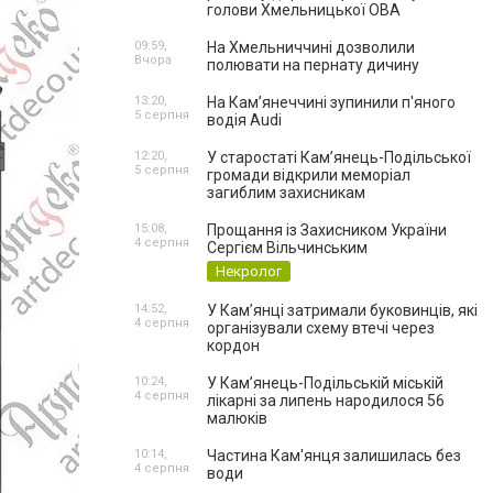
голови Хмельницької ОВА
09:59,
На Хмельниччині дозволили
Вчора
полювати на пернату дичину
13:20,
На Камʼянеччині зупинили п'яного
5 серпня
водія Audi
12:20,
У старостаті Кам’янець-Подільської
5 серпня
громади відкрили меморіал
загиблим захисникам
15:08,
Прощання із Захисником України
4 серпня
Сергієм Вільчинським
Некролог
14:52,
У Кам’янці затримали буковинців, які
4 серпня
організували схему втечі через
кордон
10:24,
У Кам’янець-Подільській міській
4 серпня
лікарні за липень народилося 56
малюків
10:14,
Частина Кам'янця залишилась без
4 серпня
води