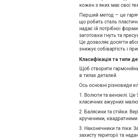
кожен з яких має свої те
Перший метод — це гаряче
що робить сталь пластич
надає їй потрібної форми
заготовки гнуть та пресу
Це дозволяє досягти абсо
знижує собівартість і п
Класифікація та типи д
Щоб створити гармонійни
в типах деталей.
Ось основні різновиди е
1.
Волюти та вензелі.
Це
класичних ажурних малю
2.
Балясини та стійки.
Верт
крученими, квадратними 
3.
Наконечники та піки.
За
захисту території та нада