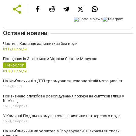
Останні новини
Частина Кам'янця залишиться без води
09:17,
Сьогодні
Прощання із Захисником України Сергієм Медухою
Некролог
09:08,
Сьогодні
На Кам’янеччині в ДТП травмувався неповнолітній мотоцикліст
11:49,
Вчора
Призначено службове розслідування пожежі на сміттєзвалищі у
Кам’янці
15:30,
7 серпня
У Кам’янці-Подільському патрульні виявили нетверезого водія
15:21,
7 серпня
На Камʼянеччині двоє жителів "подарували" шахраям 60 тисяч
гривень