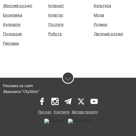
Жіночий розділ
Інтернет
Культура
Економіка
Інтер'єр
Мода
Кулінарія
Послуги
Родина
Подорожі
Робота
Дитячий розділ
Реклама
Реклама на сайті
Франшиза "CitySites"
Про нас
Контакти
Автори проєкту