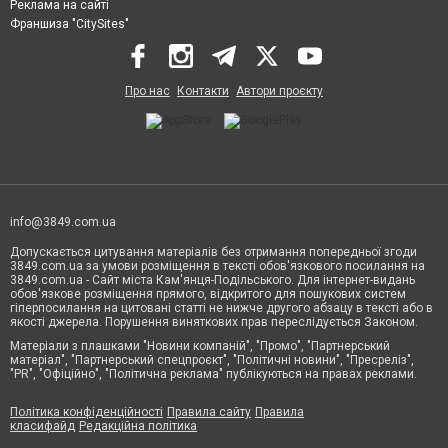
Реклама на сайті
Франшиза "CitySites"
Про нас
Контакти
Автори проєкту
info@3849.com.ua
Допускається цитування матеріалів без отримання попередньої згоди
3849.com.ua за умови розміщення в тексті обов'язкового посилання на
3849.com.ua - Сайт міста Кам'янця-Подільського. Для інтернет-видань
обов'язкове розміщення прямого, відкритого для пошукових систем
гіперпосилання на цитовані статті не нижче другого абзацу в тексті або в
якості джерела. Порушення виняткових прав переслідується Законом.
Матеріали з плашками "Новини компаній", "Промо", "Партнерський
матеріал", "Партнерський спецпроєкт", "Політичні новини", "Пресреліз",
"PR", "Офіційно", "Політична реклама" публікуються на правах реклами.
Політика конфіденційності
Правила сайту
Правила
класифайд
Редакційна політика