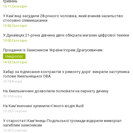
гривень
15:11,
Сьогодні
У Камʼянці засудили 28-річного чоловіка, який вчиняв насильство
стосовно співмешканки
15:06,
Сьогодні
У Дунаївцях 21-річна дівчина двічі обікрала магазин цифрової техніки
15:00,
Сьогодні
Прощання із Захисником України Ігорем Драгусевичем
Некролог
14:53,
Сьогодні
Хабар за підписання контрактів з ремонту доріг: викрили заступника
голови Хмельницької ОВА
10:18,
Вчора
На Хмельниччині дозволили полювати на пернату дичину
09:59,
Вчора
На Камʼянеччині зупинили п'яного водія Audi
13:20,
5 серпня
У старостаті Кам’янець-Подільської громади відкрили меморіал
загиблим захисникам
12:20,
5 серпня