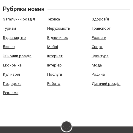
Рубрики новин
Загальний розділ
Техніка
Здоров'я
Туризм
Нерухомість
Транспорт
Будівництво
Відпочинок
Розваги
Бізнес
Меблі
Спорт
Жіночий розділ
Інтернет
Культура
Економіка
Інтер'єр
Мода
Кулінарія
Послуги
Родина
Подорожі
Робота
Дитячий розділ
Реклама