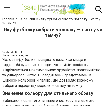
Головна
Бізнес новини
Яку футболку вибрати чоловіку — світлу
чи темну?
Яку футболку вибрати чоловіку — світлу чи
темну?
07:32,
30 квітня
Загальний розділ
Чоловічі футболки посідають важливе місце в
гардеробі сучасних хлопців і чоловіків, оскільки
відрізняються максимальною зручністю, практичністю
та універсальністю. Сьогодні вони представлені в
широкій кольоровій палітрі, що дозволяє кожному
вибрати підходящу модель — світлу чи темну.
Значення кольору для стильного образу
Вибираючи одяг того чи іншого кольору, ви можете
створювати стримані образи або привертати увагу