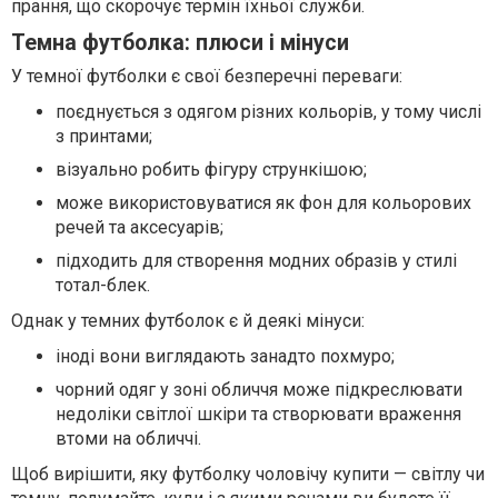
прання, що скорочує термін їхньої служби.
Темна футболка: плюси і мінуси
У темної футболки є свої безперечні переваги:
поєднується з одягом різних кольорів, у тому числі
з принтами;
візуально робить фігуру стрункішою;
може використовуватися як фон для кольорових
речей та аксесуарів;
підходить для створення модних образів у стилі
тотал-блек.
Однак у темних футболок є й деякі мінуси:
іноді вони виглядають занадто похмуро;
чорний одяг у зоні обличчя може підкреслювати
недоліки світлої шкіри та створювати враження
втоми на обличчі.
Щоб вирішити, яку футболку чоловічу купити — світлу чи