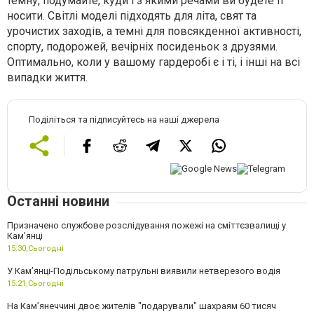
темну, подумайте, куди і з якими речами ви будете її
носити. Світлі моделі підходять для літа, свят та
урочистих заходів, а темні для повсякденної активності,
спорту, подорожей, вечірніх посиденьок з друзями.
Оптимально, коли у вашому гардеробі є і ті, і інші на всі
випадки життя.
Поділіться та підписуйтесь на наші джерела
Останні новини
Призначено службове розслідування пожежі на сміттєзвалищі у
Кам’янці
15:30,
Сьогодні
У Кам’янці-Подільському патрульні виявили нетверезого водія
15:21,
Сьогодні
На Камʼянеччині двоє жителів "подарували" шахраям 60 тисяч