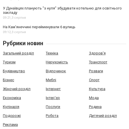
У Дунаївцях планують "з нуля" збудувати котельню для освітнього
закладу
09:21,
3 серпня
На Камʼянеччині перейменували 6 вулиць
09:12,
3 серпня
Рубрики новин
Загальний розділ
Техніка
Здоров'я
Туризм
Нерухомість
Транспорт
Будівництво
Відпочинок
Розваги
Бізнес
Меблі
Спорт
Жіночий розділ
Інтернет
Культура
Економіка
Інтер'єр
Мода
Кулінарія
Послуги
Родина
Подорожі
Робота
Дитячий розділ
Реклама