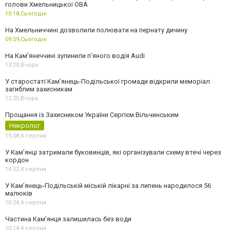
голови Хмельницької ОВА
10:18,
Сьогодні
На Хмельниччині дозволили полювати на пернату дичину
09:59,
Сьогодні
На Камʼянеччині зупинили п'яного водія Audi
13:20,
Вчора
У старостаті Кам’янець-Подільської громади відкрили меморіал
загиблим захисникам
12:20,
Вчора
Прощання із Захисником України Сергієм Вільчинським
Некролог
15:08,
4 серпня
У Кам’янці затримали буковинців, які організували схему втечі через
кордон
14:52,
4 серпня
У Кам’янець-Подільській міській лікарні за липень народилося 56
малюків
10:24,
4 серпня
Частина Кам'янця залишилась без води
10:14,
4 серпня