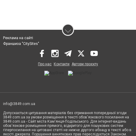
Реклама на сайті
Франшиза "CitySites"
Про нас
Контакти
Автори проєкту
info@3849.com.ua
Допускається цитування матеріалів без отримання попередньої згоди
3849.com.ua за умови розміщення в тексті обов'язкового посилання на
3849.com.ua - Сайт міста Кам'янця-Подільського. Для інтернет-видань
обов'язкове розміщення прямого, відкритого для пошукових систем
гіперпосилання на цитовані статті не нижче другого абзацу в тексті або в
якості джерела. Порушення виняткових прав переслідується Законом.