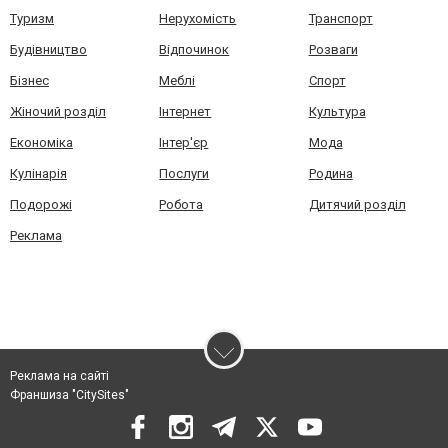
Туризм
Нерухомість
Транспорт
Будівництво
Відпочинок
Розваги
Бізнес
Меблі
Спорт
Жіночий розділ
Інтернет
Культура
Економіка
Інтер'єр
Мода
Кулінарія
Послуги
Родина
Подорожі
Робота
Дитячий розділ
Реклама
Реклама на сайті
Франшиза "CitySites"