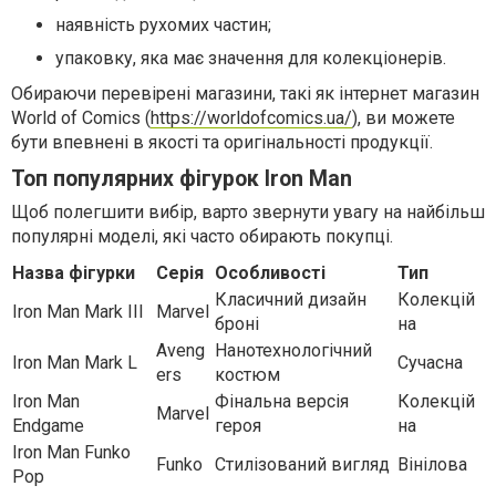
наявність рухомих частин;
упаковку, яка має значення для колекціонерів.
Обираючи перевірені магазини, такі як інтернет магазин
World of Comics (
https://worldofcomics.ua/
), ви можете
бути впевнені в якості та оригінальності продукції.
Топ популярних фігурок Iron Man
Щоб полегшити вибір, варто звернути увагу на найбільш
популярні моделі, які часто обирають покупці.
Назва фігурки
Серія
Особливості
Тип
Класичний дизайн
Колекцій
Iron Man Mark III
Marvel
броні
на
Aveng
Нанотехнологічний
Iron Man Mark L
Сучасна
ers
костюм
Iron Man
Фінальна версія
Колекцій
Marvel
Endgame
героя
на
Iron Man Funko
Funko
Стилізований вигляд
Вінілова
Pop