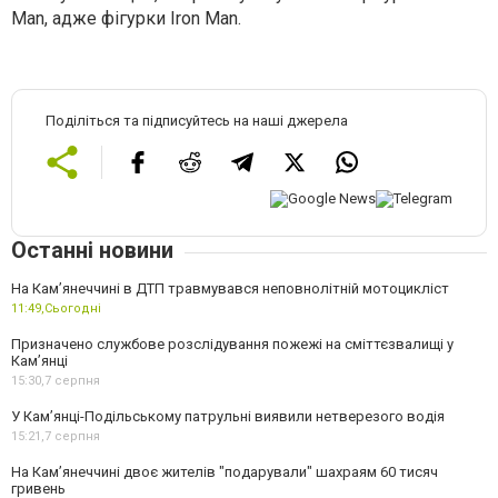
Man, адже фігурки Iron Man.
Поділіться та підписуйтесь на наші джерела
Останні новини
На Кам’янеччині в ДТП травмувався неповнолітній мотоцикліст
11:49,
Сьогодні
Призначено службове розслідування пожежі на сміттєзвалищі у
Кам’янці
15:30,
7 серпня
У Кам’янці-Подільському патрульні виявили нетверезого водія
15:21,
7 серпня
На Камʼянеччині двоє жителів "подарували" шахраям 60 тисяч
гривень