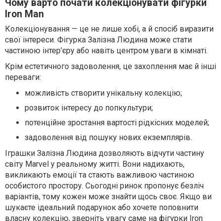
Чому варто почати колекціонувати фігурки
Iron Man
Колекціонування — це не лише хобі, а й спосіб виразити
свої інтереси. Фігурка Залізна Людина може стати
частиною інтер’єру або навіть центром уваги в кімнаті.
Крім естетичного задоволення, це захоплення має й інші
переваги:
можливість створити унікальну колекцію;
розвиток інтересу до попкультури;
потенційне зростання вартості рідкісних моделей;
задоволення від пошуку нових екземплярів.
Іграшки Залізна Людина дозволяють відчути частину
світу Marvel у реальному житті. Вони надихають,
викликають емоції та стають важливою частиною
особистого простору. Сьогодні ринок пропонує безліч
варіантів, тому кожен може знайти щось своє. Якщо ви
шукаєте ідеальний подарунок або хочете поповнити
власну колекцію, зверніть увагу саме на фігурки Iron