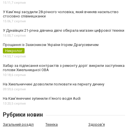
15:11,
7 серпня
У Камʼянці засудили 28-річного чоловіка, який вчиняв насильство
стосовно співмешканки
15:06,
7 серпня
У Дунаївцях 21-річна дівчина двічі обікрала магазин цифрової техніки
15:00,
7 серпня
Прощання із Захисником України Ігорем Драгусевичем
Некролог
14:53,
7 серпня
Хабар за підписання контрактів з ремонту доріг: викрили заступника
голови Хмельницької ОВА
10:18,
6 серпня
На Хмельниччині дозволили полювати на пернату дичину
09:59,
6 серпня
На Камʼянеччині зупинили п'яного водія Audi
13:20,
5 серпня
Рубрики новин
Загальний розділ
Техніка
Здоров'я