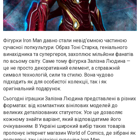
Фігурки Iron Man давно стали невід’ємною частиною
сучасної попкультури. Образ Тоні Старка, геніального
винахідника та супергероя, захоплює мільйони фанатів
по всьому світу. Саме тому фігурка Залізна Людина —
це не просто декоративний елемент, а справжній
символ технологій, сили та стилю. Вона чудово
підходить як для особистої колекції, так і як
оригінальний подарунок.
Сьогодні іграшки Залізна Людина представлені в різних
форматах: від компактних вінілових моделей до
великих деталізованих статуеток. Усе це дозволяє
кожному знайти варіант, який відповідатиме його
очікуванням. В Україні широкий вибір таких товарів
пропонує інтернет магазин World of Comics, де зібрані як
популярні, так і рідкісні сувеніри Iron Man