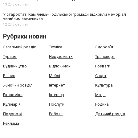
13:20,
5 серпня
У старостаті Кам’янець-Подільської громади відкрили меморіал
загиблим захисникам
12:20,
5 серпня
Рубрики новин
Загальний розділ
Техніка
Здоров'я
Туризм
Нерухомість
Транспорт
Будівництво
Відпочинок
Розваги
Бізнес
Меблі
Спорт
Жіночий розділ
Інтернет
Культура
Економіка
Інтер'єр
Мода
Кулінарія
Послуги
Родина
Подорожі
Робота
Дитячий розділ
Реклама