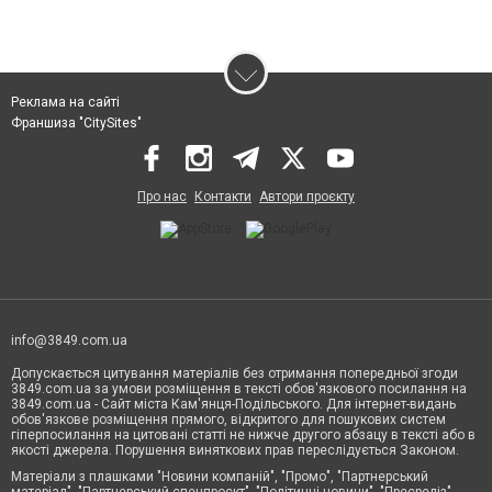
Реклама на сайті
Франшиза "CitySites"
Про нас
Контакти
Автори проєкту
info@3849.com.ua
Допускається цитування матеріалів без отримання попередньої згоди
3849.com.ua за умови розміщення в тексті обов'язкового посилання на
3849.com.ua - Сайт міста Кам'янця-Подільського. Для інтернет-видань
обов'язкове розміщення прямого, відкритого для пошукових систем
гіперпосилання на цитовані статті не нижче другого абзацу в тексті або в
якості джерела. Порушення виняткових прав переслідується Законом.
Матеріали з плашками "Новини компаній", "Промо", "Партнерський
матеріал", "Партнерський спецпроєкт", "Політичні новини", "Пресреліз",