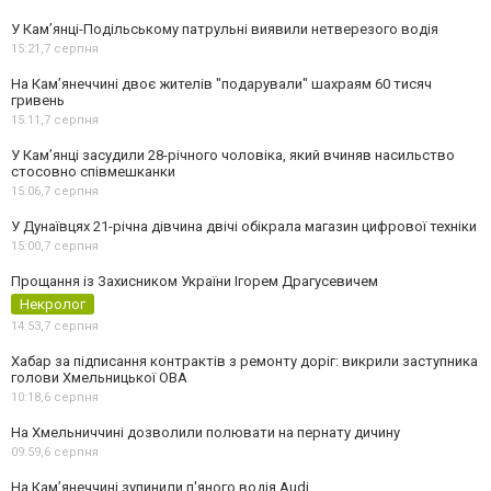
У Кам’янці-Подільському патрульні виявили нетверезого водія
15:21,
7 серпня
На Камʼянеччині двоє жителів "подарували" шахраям 60 тисяч
гривень
15:11,
7 серпня
У Камʼянці засудили 28-річного чоловіка, який вчиняв насильство
стосовно співмешканки
15:06,
7 серпня
У Дунаївцях 21-річна дівчина двічі обікрала магазин цифрової техніки
15:00,
7 серпня
Прощання із Захисником України Ігорем Драгусевичем
Некролог
14:53,
7 серпня
Хабар за підписання контрактів з ремонту доріг: викрили заступника
голови Хмельницької ОВА
10:18,
6 серпня
На Хмельниччині дозволили полювати на пернату дичину
09:59,
6 серпня
На Камʼянеччині зупинили п'яного водія Audi