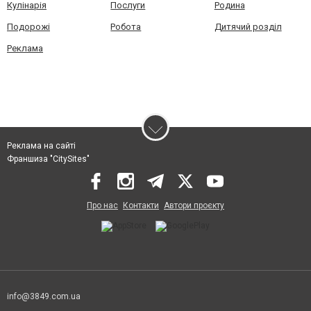
Кулінарія
Послуги
Родина
Подорожі
Робота
Дитячий розділ
Реклама
Реклама на сайті
Франшиза "CitySites"
Про нас
Контакти
Автори проєкту
info@3849.com.ua