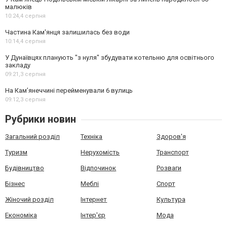
малюків
10:24,
4 серпня
Частина Кам'янця залишилась без води
10:14,
4 серпня
У Дунаївцях планують "з нуля" збудувати котельню для освітнього
закладу
09:21,
3 серпня
На Камʼянеччині перейменували 6 вулиць
09:12,
3 серпня
Рубрики новин
Загальний розділ
Техніка
Здоров'я
Туризм
Нерухомість
Транспорт
Будівництво
Відпочинок
Розваги
Бізнес
Меблі
Спорт
Жіночий розділ
Інтернет
Культура
Економіка
Інтер'єр
Мода