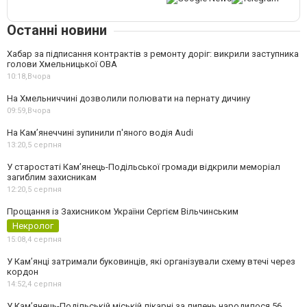
Останні новини
Хабар за підписання контрактів з ремонту доріг: викрили заступника
голови Хмельницької ОВА
10:18,
Вчора
На Хмельниччині дозволили полювати на пернату дичину
09:59,
Вчора
На Камʼянеччині зупинили п'яного водія Audi
13:20,
5 серпня
У старостаті Кам’янець-Подільської громади відкрили меморіал
загиблим захисникам
12:20,
5 серпня
Прощання із Захисником України Сергієм Вільчинським
Некролог
15:08,
4 серпня
У Кам’янці затримали буковинців, які організували схему втечі через
кордон
14:52,
4 серпня
У Кам’янець-Подільській міській лікарні за липень народилося 56