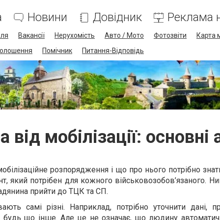
а
Новини
Довідник
Реклама н
лля
Вакансії
Нерухомість
Авто / Мото
Фотозвіти
Карта 
олошення
Помічник
Питання-Відповідь
 від мобілізації: основні
білізаційне розпорядження і що про нього потрібно знат
т, який потрібен для кожного військовозобов’язаного. Н
адянина прийти до ТЦК та СП.
ають самі різні. Наприклад, потрібно уточнити дані, п
и будь що інше. Але це не означає, що людину автоматич