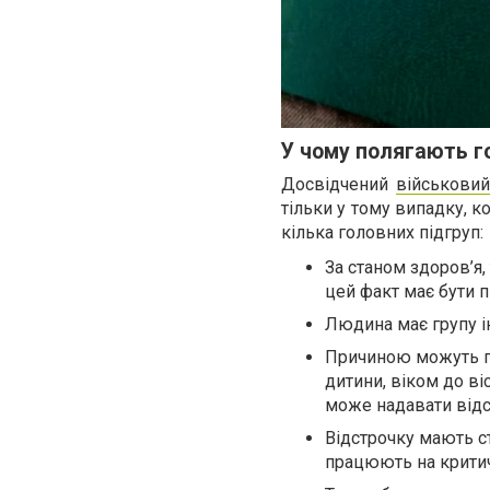
У чому полягають го
Досвідчений
військовий
тільки у тому випадку, ко
кілька головних підгруп:
За станом здоров’я
цей факт має бути 
Людина має групу інв
Причиною можуть по
дитини, віком до ві
може надавати відс
Відстрочку мають с
працюють на крити