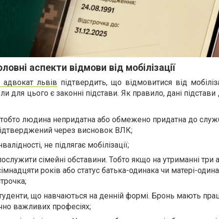
ловні аспекти відмови від мобілізації
 адвокат львів
підтвердить, що відмовитися від мобіліз
ли для цього є законні підстави. Як правило, дані підстави 
, тобто людина непридатна або обмежено придатна до служ
підтверджений через висновок ВЛК;
алідності, не підлягає мобілізації;
служити сімейні обставини. Тобто якщо на утриманні три 
сімнадцяти років або статус батька-одинака чи матері-одина
трочка;
туденти, що навчаються на денній формі. Бронь мають прац
чно важливих професіях;