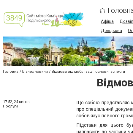
Головн
Афіша
Дозві
Довідкова
Ог
Головна
Бізнес новини
Відмова від мобілізації: основні аспекти
Відмова
17:52,
24 квітня
Що собою представляє мо
Послуги
про спеціальний докумен
зобов’язує певного гром
Підстави для цього був
направити до частини ч