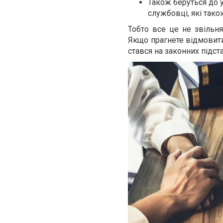
Також беруться до у
службовці, які так
Тобто все це не звільня
Якщо прагнете відмовитис
стався на законних підст