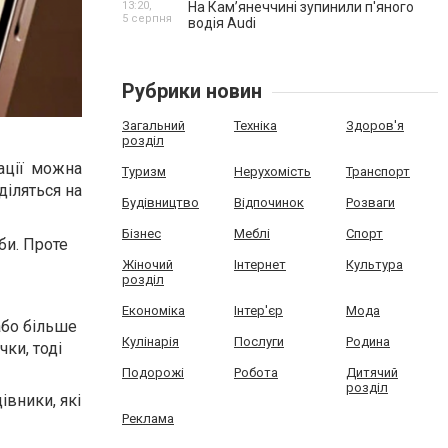
13:20,
На Камʼянеччині зупинили п'яного
5 серпня
водія Audi
Рубрики новин
Загальний
Техніка
Здоров'я
розділ
ації можна
Туризм
Нерухомість
Транспорт
діляться на
Будівництво
Відпочинок
Розваги
Бізнес
Меблі
Спорт
би. Проте
Жіночий
Інтернет
Культура
розділ
Економіка
Інтер'єр
Мода
або більше
Кулінарія
Послуги
Родина
чки, тоді
Подорожі
Робота
Дитячий
розділ
івники, які
Реклама