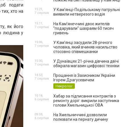
пожежі на сміттєзвалищі у Кам’янці
щоб подати
15:21,
У Кам’янці-Подільському патрульні
тих, хто на
7 серпня
виявили нетверезого водія
15:11,
На Камʼянеччині двоє жителів
ту, як його
7 серпня
"подарували" шахраям 60 тисяч
о людина у
гривень
15:06,
У Камʼянці засудили 28-річного
7 серпня
чоловіка, який вчиняв насильство
стосовно співмешканки
15:00,
У Дунаївцях 21-річна дівчина двічі
7 серпня
обікрала магазин цифрової техніки
14:53,
Прощання із Захисником України
7 серпня
Ігорем Драгусевичем
Некролог
10:18,
Хабар за підписання контрактів з
6 серпня
ремонту доріг: викрили заступника
голови Хмельницької ОВА
09:59,
На Хмельниччині дозволили
6 серпня
полювати на пернату дичину