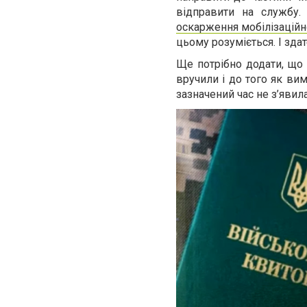
відправити на службу.
оскарження мобілізацій
цьому розуміється. І зда
Ще потрібно додати, що 
вручили і до того як ви
зазначений час не з’явил