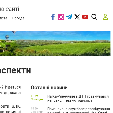
а сайті
міста
Погода
 аспекти
Останні новини
и? Йдеться
им держава
11:49,
На Кам’янеччині в ДТП травмувався
Сьогодні
неповнолітній мотоцикліст
ройти ВЛК,
15:30,
Призначено службове розслідування
но повинні
7 серпня