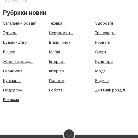
12:20,
5 серпня
Рубрики новин
Загальний розділ
Техніка
Здоров'я
Туризм
Нерухомість
Транспорт
Будівництво
Відпочинок
Розваги
Бізнес
Меблі
Спорт
Жіночий розділ
Інтернет
Культура
Економіка
Інтер'єр
Мода
Кулінарія
Послуги
Родина
Подорожі
Робота
Дитячий розділ
Реклама