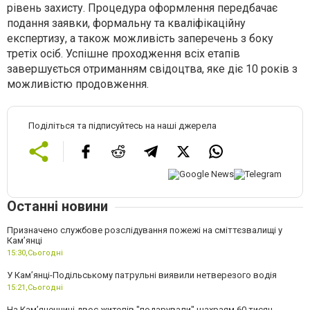
рівень захисту. Процедура оформлення передбачає
подання заявки, формальну та кваліфікаційну
експертизу, а також можливість заперечень з боку
третіх осіб. Успішне проходження всіх етапів
завершується отриманням свідоцтва, яке діє 10 років з
можливістю продовження.
Поділіться та підписуйтесь на наші джерела
Останні новини
Призначено службове розслідування пожежі на сміттєзвалищі у
Кам’янці
15:30,
Сьогодні
У Кам’янці-Подільському патрульні виявили нетверезого водія
15:21,
Сьогодні
На Камʼянеччині двоє жителів "подарували" шахраям 60 тисяч