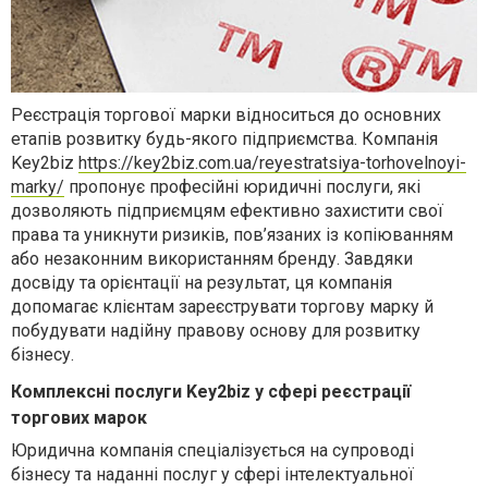
Реєстрація торгової марки відноситься до основних
етапів розвитку будь-якого підприємства. Компанія
Key2biz
https://key2biz.com.ua/reyestratsiya-torhovelnoyi-
marky/
пропонує професійні юридичні послуги, які
дозволяють підприємцям ефективно захистити свої
права та уникнути ризиків, пов’язаних із копіюванням
або незаконним використанням бренду. Завдяки
досвіду та орієнтації на результат, ця компанія
допомагає клієнтам зареєструвати торгову марку й
побудувати надійну правову основу для розвитку
бізнесу.
Комплексні послуги Key2biz у сфері реєстрації
торгових марок
Юридична компанія спеціалізується на супроводі
бізнесу та наданні послуг у сфері інтелектуальної