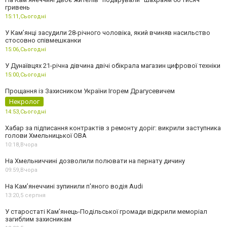
гривень
15:11,
Сьогодні
У Камʼянці засудили 28-річного чоловіка, який вчиняв насильство
стосовно співмешканки
15:06,
Сьогодні
У Дунаївцях 21-річна дівчина двічі обікрала магазин цифрової техніки
15:00,
Сьогодні
Прощання із Захисником України Ігорем Драгусевичем
Некролог
14:53,
Сьогодні
Хабар за підписання контрактів з ремонту доріг: викрили заступника
голови Хмельницької ОВА
10:18,
Вчора
На Хмельниччині дозволили полювати на пернату дичину
09:59,
Вчора
На Камʼянеччині зупинили п'яного водія Audi
13:20,
5 серпня
У старостаті Кам’янець-Подільської громади відкрили меморіал
загиблим захисникам