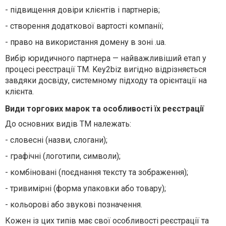
-
підвищення довіри клієнтів і партнерів;
-
створення додаткової вартості компанії;
-
право на використання домену в зоні .ua.
Вибір юридичного партнера — найважливіший етап у
процесі реєстрації ТМ. Key2biz вигідно відрізняється
завдяки досвіду, системному підходу та орієнтації на
клієнта.
Види торгових марок та особливості їх реєстрації
До основних видів ТМ належать:
-
словесні (назви, слогани);
-
графічні (логотипи, символи);
-
комбіновані (поєднання тексту та зображення);
-
тривимірні (форма упаковки або товару);
-
кольорові або звукові позначення.
Кожен із цих типів має свої особливості реєстрації та