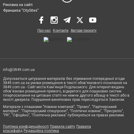
Реклама на сайті
Франшиза "CitySites"
Про нас
Контакти
Автори проєкту
info@3849.com.ua
Допускається цитування матеріалів без отримання попередньої згоди
3849.com.ua за умови розміщення в тексті обов'язкового посилання на
3849.com.ua - Сайт міста Кам'янця-Подільського. Для інтернет-видань
обов'язкове розміщення прямого, відкритого для пошукових систем
гіперпосилання на цитовані статті не нижче другого абзацу в тексті або в
якості джерела. Порушення виняткових прав переслідується Законом.
Матеріали з плашками "Новини компаній", "Промо", "Партнерський
матеріал", "Партнерський спецпроєкт", "Політичні новини", "Пресреліз",
"PR", "Офіційно", "Політична реклама" публікуються на правах реклами.
Політика конфіденційності
Правила сайту
Правила
класифайд
Редакційна політика