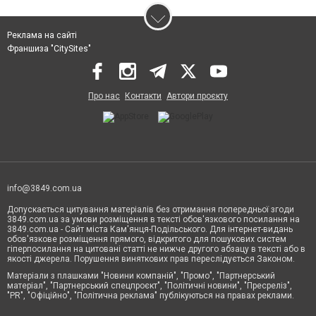
Реклама на сайті
Франшиза "CitySites"
Про нас
Контакти
Автори проєкту
info@3849.com.ua
Допускається цитування матеріалів без отримання попередньої згоди
3849.com.ua за умови розміщення в тексті обов'язкового посилання на
3849.com.ua - Сайт міста Кам'янця-Подільського. Для інтернет-видань
обов'язкове розміщення прямого, відкритого для пошукових систем
гіперпосилання на цитовані статті не нижче другого абзацу в тексті або в
якості джерела. Порушення виняткових прав переслідується Законом.
Матеріали з плашками "Новини компаній", "Промо", "Партнерський
матеріал", "Партнерський спецпроєкт", "Політичні новини", "Пресреліз",
"PR", "Офіційно", "Політична реклама" публікуються на правах реклами.