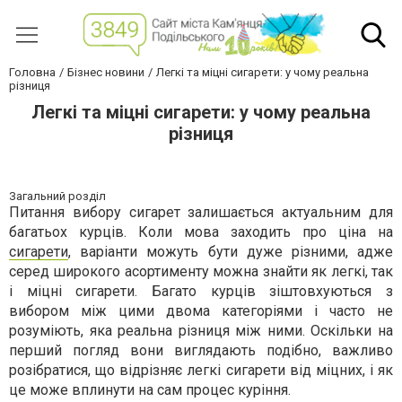
Головна
Бізнес новини
Легкі та міцні сигарети: у чому реальна
різниця
Легкі та міцні сигарети: у чому реальна
різниця
Загальний розділ
Питання вибору сигарет залишається актуальним для
багатьох курців. Коли мова заходить про ціна на
сигарети
, варіанти можуть бути дуже різними, адже
серед широкого асортименту можна знайти як легкі, так
і міцні сигарети. Багато курців зіштовхуються з
вибором між цими двома категоріями і часто не
розуміють, яка реальна різниця між ними. Оскільки на
перший погляд вони виглядають подібно, важливо
розібратися, що відрізняє легкі сигарети від міцних, і як
це може вплинути на сам процес куріння.