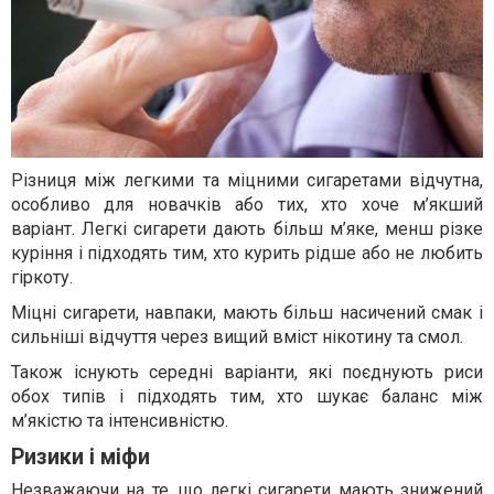
Різниця між легкими та міцними сигаретами відчутна,
особливо для новачків або тих, хто хоче м’якший
варіант. Легкі сигарети дають більш м’яке, менш різке
куріння і підходять тим, хто курить рідше або не любить
гіркоту.
Міцні сигарети, навпаки, мають більш насичений смак і
сильніші відчуття через вищий вміст нікотину та смол.
Також існують середні варіанти, які поєднують риси
обох типів і підходять тим, хто шукає баланс між
м’якістю та інтенсивністю.
Ризики і міфи
Незважаючи на те, що легкі сигарети мають знижений