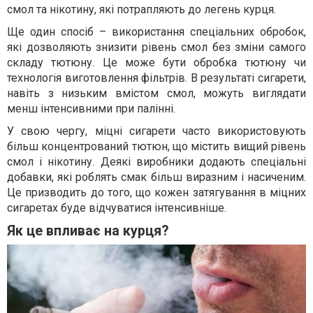
смол та нікотину, які потрапляють до легень курця.
Ще один спосіб – використання спеціальних обробок,
які дозволяють знизити рівень смол без зміни самого
складу тютюну. Це може бути обробка тютюну чи
технологія виготовлення фільтрів. В результаті сигарети,
навіть з низьким вмістом смол, можуть виглядати
менш інтенсивними при палінні.
У свою чергу, міцні сигарети часто використовують
більш концентрований тютюн, що містить вищий рівень
смол і нікотину. Деякі виробники додають спеціальні
добавки, які роблять смак більш виразним і насиченим.
Це призводить до того, що кожен затягування в міцних
сигаретах буде відчуватися інтенсивніше.
Як це впливає на курця?