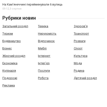
На Камʼянеччині перейменували 6 вулиць
09:12,
3 серпня
Рубрики новин
Загальний розділ
Техніка
Здоров'я
Туризм
Нерухомість
Транспорт
Будівництво
Відпочинок
Розваги
Бізнес
Меблі
Спорт
Жіночий розділ
Інтернет
Культура
Економіка
Інтер'єр
Мода
Кулінарія
Послуги
Родина
Подорожі
Робота
Дитячий розділ
Реклама