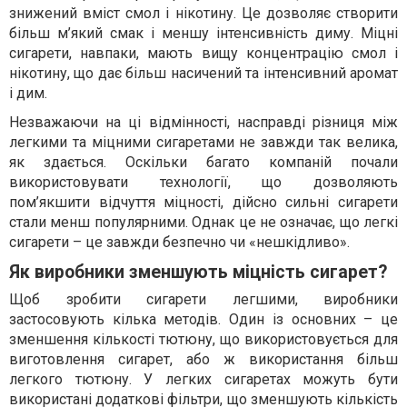
знижений вміст смол і нікотину. Це дозволяє створити
більш м’який смак і меншу інтенсивність диму. Міцні
сигарети, навпаки, мають вищу концентрацію смол і
нікотину, що дає більш насичений та інтенсивний аромат
і дим.
Незважаючи на ці відмінності, насправді різниця між
легкими та міцними сигаретами не завжди так велика,
як здається. Оскільки багато компаній почали
використовувати технології, що дозволяють
пом’якшити відчуття міцності, дійсно сильні сигарети
стали менш популярними. Однак це не означає, що легкі
сигарети – це завжди безпечно чи «нешкідливо».
Як виробники зменшують міцність сигарет?
Щоб зробити сигарети легшими, виробники
застосовують кілька методів. Один із основних – це
зменшення кількості тютюну, що використовується для
виготовлення сигарет, або ж використання більш
легкого тютюну. У легких сигаретах можуть бути
використані додаткові фільтри, що зменшують кількість