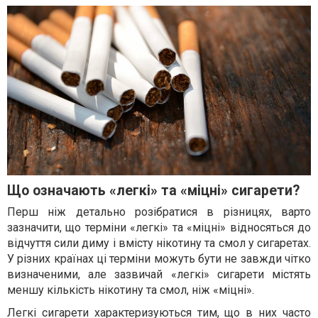
Що означають «легкі» та «міцні» сигарети?
Перш ніж детально розібратися в різницях, варто
зазначити, що терміни «легкі» та «міцні» відносяться до
відчуття сили диму і вмісту нікотину та смол у сигаретах.
У різних країнах ці терміни можуть бути не завжди чітко
визначеними, але зазвичай «легкі» сигарети містять
меншу кількість нікотину та смол, ніж «міцні».
Легкі сигарети характеризуються тим, що в них часто