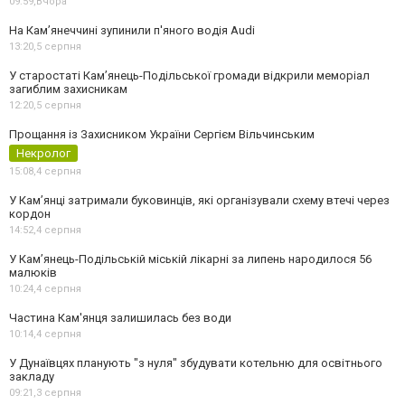
09:59,
Вчора
На Камʼянеччині зупинили п'яного водія Audi
13:20,
5 серпня
У старостаті Кам’янець-Подільської громади відкрили меморіал
загиблим захисникам
12:20,
5 серпня
Прощання із Захисником України Сергієм Вільчинським
Некролог
15:08,
4 серпня
У Кам’янці затримали буковинців, які організували схему втечі через
кордон
14:52,
4 серпня
У Кам’янець-Подільській міській лікарні за липень народилося 56
малюків
10:24,
4 серпня
Частина Кам'янця залишилась без води
10:14,
4 серпня
У Дунаївцях планують "з нуля" збудувати котельню для освітнього
закладу
09:21,
3 серпня