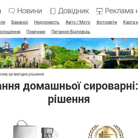
а
Новини
Довідник
Реклама н
лля
Вакансії
Нерухомість
Авто / Мото
Фотозвіти
Карта 
олошення
Помічник
Питання-Відповідь
ому це вигідне рішення
ння домашньої сироварні:
рішення