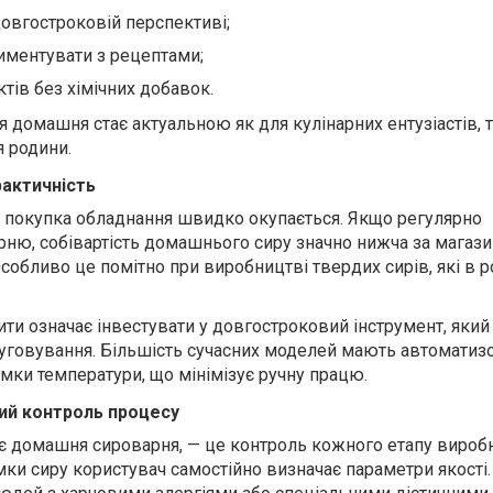
довгостроковій перспективі;
иментувати з рецептами;
тів без хімічних добавок.
домашня стає актуальною як для кулінарних ентузіастів, т
я родини.
рактичність
, покупка обладнання швидко окупається. Якщо регулярно
ню, собівартість домашнього сиру значно нижча за магази
собливо це помітно при виробництві твердих сирів, які в р
ити означає інвестувати у довгостроковий інструмент, який
уговування. Більшість сучасних моделей мають автоматиз
мки температури, що мінімізує ручну працю.
ний контроль процесу
ає домашня сироварня, — це контроль кожного етапу виробн
ки сиру користувач самостійно визначає параметри якості.