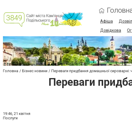
Головн
Афіша
Дозві
Довідкова
Ог
Головна
Бізнес новини
Переваги придбання домашньої сироварні: ч
Переваги придба
19:46,
21 квітня
Послуги