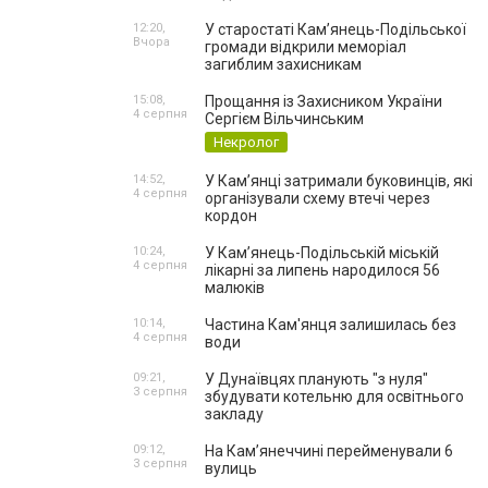
12:20,
У старостаті Кам’янець-Подільської
Вчора
громади відкрили меморіал
загиблим захисникам
15:08,
Прощання із Захисником України
4 серпня
Сергієм Вільчинським
Некролог
14:52,
У Кам’янці затримали буковинців, які
4 серпня
організували схему втечі через
кордон
10:24,
У Кам’янець-Подільській міській
4 серпня
лікарні за липень народилося 56
малюків
10:14,
Частина Кам'янця залишилась без
4 серпня
води
09:21,
У Дунаївцях планують "з нуля"
3 серпня
збудувати котельню для освітнього
закладу
09:12,
На Камʼянеччині перейменували 6
3 серпня
вулиць