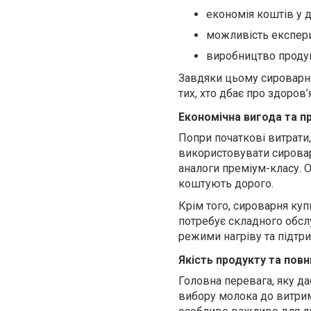
економія коштів у 
можливість експер
виробництво продук
Завдяки цьому сироварня 
тих, хто дбає про здоров’
Економічна вигода та п
Попри початкові витрати
використовувати сировар
аналоги преміум-класу. О
коштують дорого.
Крім того, сироварня куп
потребує складного обсл
режими нагріву та підтри
Якість продукту та пов
Головна перевага, яку д
вибору молока до витрим