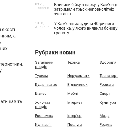
09:21,
Вчинили бійку в парку: у Кам’янці
1 серпня
затримали трьох неповнолітніх
хуліганів
13:08,
У Камʼянці засудили 40-річного
31 липня
чоловіка, у якого виявили бойову
 якості
гранату
нням, а
ь
вних
Рубрики новин
Загальний
Техніка
Здоров'я
ктеристики,
розділ
у
Туризм
Нерухомість
Транспорт
Будівництво
Відпочинок
Розваги
Бізнес
Меблі
Спорт
ати навіть
Жіночий
Інтернет
Культура
розділ
Економіка
Інтер'єр
Мода
Кулінарія
Послуги
Родина