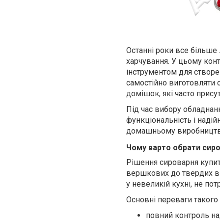
Останні роки все більше
харчування. У цьому кон
інструментом для створе
самостійно виготовляти с
домішок, які часто прису
Під час вибору обладнан
функціональність і надій
домашньому виробництві
Чому варто обрати сир
Рішення сироварня купит
вершкових до твердих ви
у невеликій кухні, не п
Основні переваги такого
повний контроль на