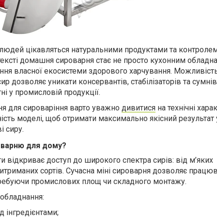
 людей цікавляться натуральними продуктами та контролем
тексті домашня сироварня стає не просто кухонним обладна
ння власної екосистеми здорового харчування. Можливіст
ир дозволяє уникати консервантів, стабілізаторів та сумні
тні у промисловій продукції.
ня для сироваріння варто уважно
дивитися
на технічні хара
ність моделі, щоб отримати максимально якісний результат 
 сиру.
оварню для дому?
и відкриває доступ до широкого спектра сирів: від м’яких
триманих сортів. Сучасна міні сироварня дозволяє працюв
отребуючи промислових площ чи складного монтажу.
 обладнання:
д інгредієнтами;