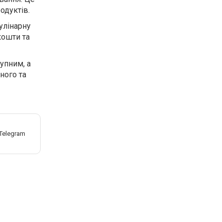
одуктів.
улінарну
кошти та
упним, а
ного та