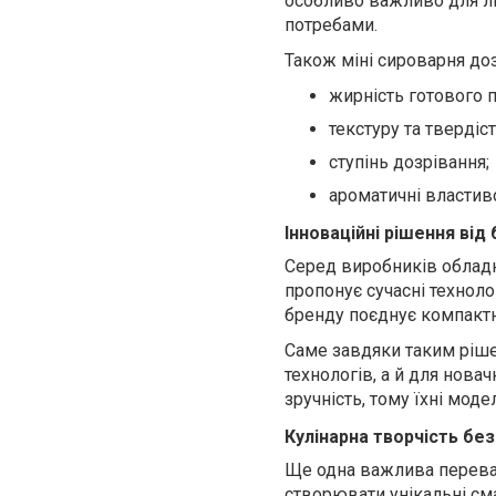
особливо важливо для л
потребами.
Також міні сироварня до
жирність готового п
текстуру та твердіст
ступінь дозрівання;
ароматичні властиво
Інноваційні рішення від
Серед виробників обладн
пропонує сучасні технол
бренду поєднує компактні
Саме завдяки таким ріш
технологів, а й для новач
зручність, тому їхні мод
Кулінарна творчість б
Ще одна важлива переваг
створювати унікальні сма