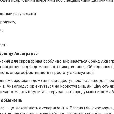
юдей з харчовими алергіями або спеціальними дієтичними
зволяє регулювати:
родукту;
ь;
сті.
 бренду Акваградус
ання для сироваріння особливо вирізняється бренд Аквагр
огічні рішення для домашнього використання. Обладнання 
сть, енергоефективність і простоту експлуатації.
енням сироварня домашня стає доступною не лише для пр
ків. Акваградус орієнтується на користувачів, які цінують як
елі часто мають інтуїтивне керування та продумані системи 
ез обмежень
а — це можливість експериментів. Власна міні сироварня
ки, додавати спеції, трави або змінювати технологію дозрі