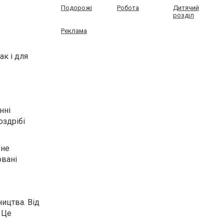
Подорожі
Робота
Дитячий
розділ
Реклама
ак і для
нні
оздрібі
 не
овані
ицтва. Від
 Це