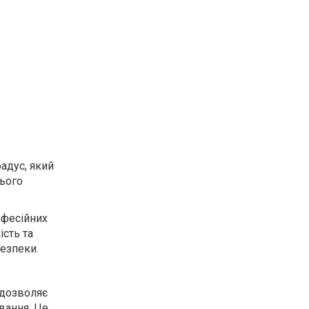
адус, який
цього
офесійних
ість та
безпеки.
 дозволяє
вання. Це