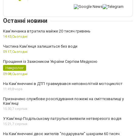
Останні новини
Камʼянчанка втратила майже 20 тисяч гривень
14:43,
Сьогодні
Частина Кам'янця залишиться без води
09:17,
Сьогодні
Прощання із Захисником України Сергієм Медухою
Некролог
09:08,
Сьогодні
На Кам’янеччині в ДТП травмувався неповнолітній мотоцикліст
11:49,
Вчора
Призначено службове розслідування пожежі на сміттєзвалищі у
Кам’янці
15:30,
7 серпня
У Кам’янці-Подільському патрульні виявили нетверезого водія
15:21,
7 серпня
На Камʼянеччині двоє жителів "подарували" шахраям 60 тисяч