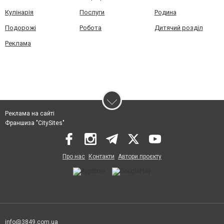
Кулінарія
Послуги
Родина
Подорожі
Робота
Дитячий розділ
Реклама
Реклама на сайті
Франшиза "CitySites"
Про нас
Контакти
Автори проєкту
info@3849.com.ua