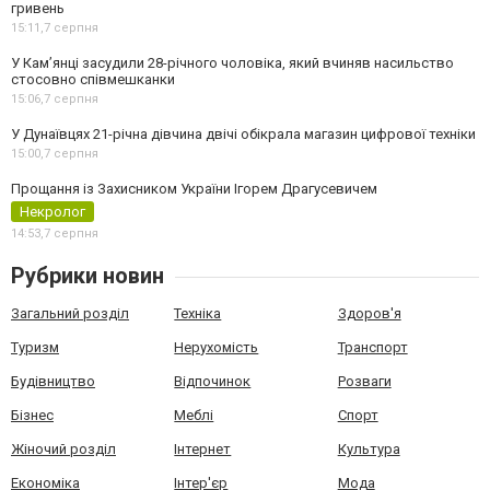
гривень
15:11,
7 серпня
У Камʼянці засудили 28-річного чоловіка, який вчиняв насильство
стосовно співмешканки
15:06,
7 серпня
У Дунаївцях 21-річна дівчина двічі обікрала магазин цифрової техніки
15:00,
7 серпня
Прощання із Захисником України Ігорем Драгусевичем
Некролог
14:53,
7 серпня
Рубрики новин
Загальний розділ
Техніка
Здоров'я
Туризм
Нерухомість
Транспорт
Будівництво
Відпочинок
Розваги
Бізнес
Меблі
Спорт
Жіночий розділ
Інтернет
Культура
Економіка
Інтер'єр
Мода