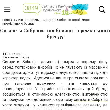
Головна
Бізнес новини
Сигарети Собраніє: особливості
преміального бренду
Сигарети Собраніє: особливості преміального
бренду
14:04,
17 квітня
Загальний розділ
Сигарети Sobranie давно сформували окрему нішу
серед тютюнових виробів. Їх не плутають із масовими
брендами, адже тут відразу відчувається інший підхід і
характер подачі. Йдеться не лише про смак чи аромат, а
про загальне враження - від упаковки до
позиціонування. У сприйнятті споживачів цей бренд
асоціюється зі стриманою елегантністю, витонченістю
та продуманими деталями. Саме тому
сигарети Собраніє
часто згадують у контексті преміального сегмента, де