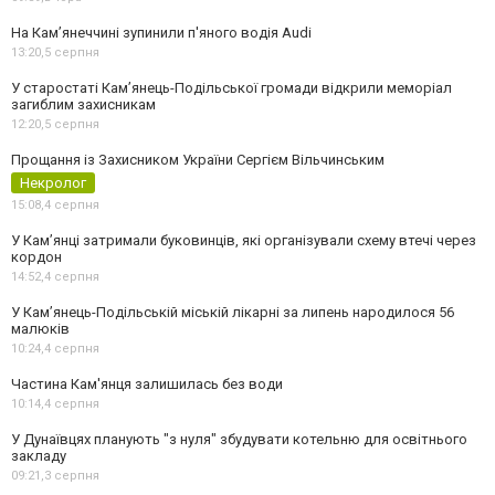
На Камʼянеччині зупинили п'яного водія Audi
13:20,
5 серпня
У старостаті Кам’янець-Подільської громади відкрили меморіал
загиблим захисникам
12:20,
5 серпня
Прощання із Захисником України Сергієм Вільчинським
Некролог
15:08,
4 серпня
У Кам’янці затримали буковинців, які організували схему втечі через
кордон
14:52,
4 серпня
У Кам’янець-Подільській міській лікарні за липень народилося 56
малюків
10:24,
4 серпня
Частина Кам'янця залишилась без води
10:14,
4 серпня
У Дунаївцях планують "з нуля" збудувати котельню для освітнього
закладу
09:21,
3 серпня