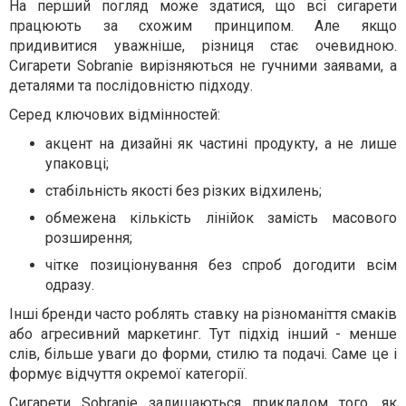
На перший погляд може здатися, що всі сигарети
працюють за схожим принципом. Але якщо
придивитися уважніше, різниця стає очевидною.
Сигарети Sobranie вирізняються не гучними заявами, а
деталями та послідовністю підходу.
Серед ключових відмінностей:
акцент на дизайні як частині продукту, а не лише
упаковці;
стабільність якості без різких відхилень;
обмежена кількість лінійок замість масового
розширення;
чітке позиціонування без спроб догодити всім
одразу.
Інші бренди часто роблять ставку на різноманіття смаків
або агресивний маркетинг. Тут підхід інший - менше
слів, більше уваги до форми, стилю та подачі. Саме це і
формує відчуття окремої категорії.
Сигарети Sobranie залишаються прикладом того, як