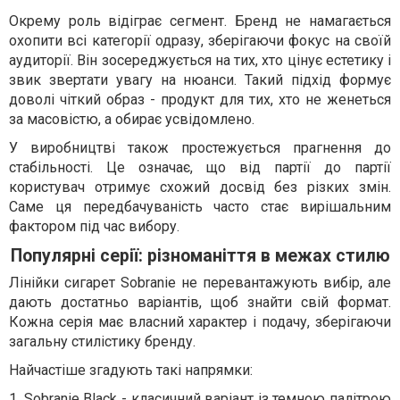
Окрему роль відіграє сегмент. Бренд не намагається
охопити всі категорії одразу, зберігаючи фокус на своїй
аудиторії. Він зосереджується на тих, хто цінує естетику і
звик звертати увагу на нюанси. Такий підхід формує
доволі чіткий образ - продукт для тих, хто не женеться
за масовістю, а обирає усвідомлено.
У виробництві також простежується прагнення до
стабільності. Це означає, що від партії до партії
користувач отримує схожий досвід без різких змін.
Саме ця передбачуваність часто стає вирішальним
фактором під час вибору.
Популярні серії: різноманіття в межах стилю
Лінійки сигарет Sobranie не перевантажують вибір, але
дають достатньо варіантів, щоб знайти свій формат.
Кожна серія має власний характер і подачу, зберігаючи
загальну стилістику бренду.
Найчастіше згадують такі напрямки:
1. Sobranie Black - класичний варіант із темною палітрою