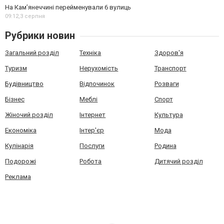
На Камʼянеччині перейменували 6 вулиць
09:12,
3 серпня
Рубрики новин
Загальний розділ
Техніка
Здоров'я
Туризм
Нерухомість
Транспорт
Будівництво
Відпочинок
Розваги
Бізнес
Меблі
Спорт
Жіночий розділ
Інтернет
Культура
Економіка
Інтер'єр
Мода
Кулінарія
Послуги
Родина
Подорожі
Робота
Дитячий розділ
Реклама