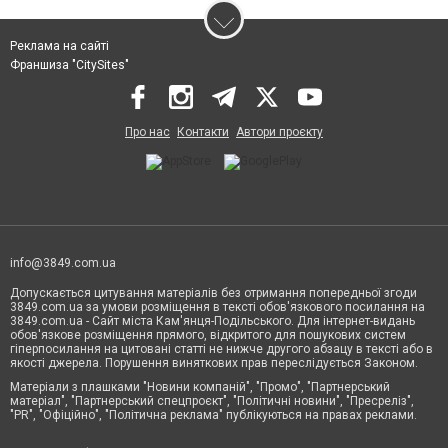
Реклама на сайті
Франшиза "CitySites"
Про нас
Контакти
Автори проєкту
info@3849.com.ua
Допускається цитування матеріалів без отримання попередньої згоди
3849.com.ua за умови розміщення в тексті обов'язкового посилання на
3849.com.ua - Сайт міста Кам'янця-Подільського. Для інтернет-видань
обов'язкове розміщення прямого, відкритого для пошукових систем
гіперпосилання на цитовані статті не нижче другого абзацу в тексті або в
якості джерела. Порушення виняткових прав переслідується Законом.
Матеріали з плашками "Новини компаній", "Промо", "Партнерський
матеріал", "Партнерський спецпроєкт", "Політичні новини", "Пресреліз",
"PR", "Офіційно", "Політична реклама" публікуються на правах реклами.