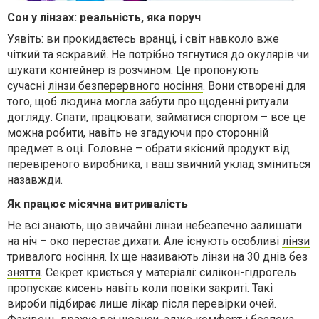
Сон у лінзах: реальність, яка поруч
Уявіть: ви прокидаєтесь вранці, і світ навколо вже
чіткий та яскравий. Не потрібно тягнутися до окулярів чи
шукати контейнер із розчином. Це пропонують
сучасні
лінзи безперервного носіння
. Вони створені для
того, щоб людина могла забути про щоденні ритуали
догляду. Спати, працювати, займатися спортом – все це
можна робити, навіть не згадуючи про сторонній
предмет в оці. Головне – обрати якісний продукт від
перевіреного виробника, і ваш звичний уклад зміниться
назавжди.
Як працює місячна витривалість
Не всі знають, що звичайні лінзи небезпечно залишати
на ніч – око перестає дихати. Але існують особливі
лінзи
тривалого носіння
. Їх ще називають
лінзи на 30 днів без
зняття
. Секрет криється у матеріалі: силікон-гідрогель
пропускає кисень навіть коли повіки закриті. Такі
вироби підбирає лише лікар після перевірки очей.