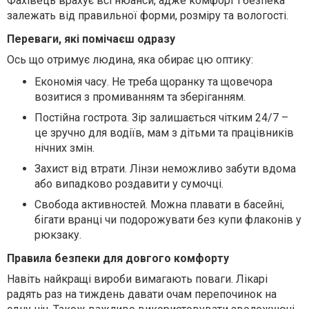
Фахівець врахує всі нюанси, адже комфорт і безпека
залежать від правильної форми, розміру та вологості.
Переваги, які помічаєш одразу
Ось що отримує людина, яка обирає цю оптику:
Економія часу.
Не треба щоранку та щовечора
возитися з промиванням та зберіганням.
Постійна гострота.
Зір залишається чітким 24/7 –
це зручно для водіїв, мам з дітьми та працівників
нічних змін.
Захист від втрати.
Лінзи неможливо забути вдома
або випадково роздавити у сумочці.
Свобода активностей.
Можна плавати в басейні,
бігати вранці чи подорожувати без купи флаконів у
рюкзаку.
Правила безпеки для довгого комфорту
Навіть найкращі вироби вимагають поваги. Лікарі
радять раз на тиждень давати очам перепочинок на