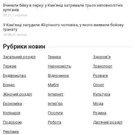
Вчинили бійку в парку: у Кам’янці затримали трьох неповнолітніх
хуліганів
09:21,
1 серпня
У Камʼянці засудили 40-річного чоловіка, у якого виявили бойову
гранату
13:08,
31 липня
Рубрики новин
Загальний розділ
Техніка
Здоров'я
Туризм
Нерухомість
Транспорт
Будівництво
Відпочинок
Розваги
Бізнес
Меблі
Спорт
Жіночий розділ
Інтернет
Культура
Економіка
Інтер'єр
Мода
Кулінарія
Послуги
Родина
Подорожі
Робота
Дитячий розділ
Реклама