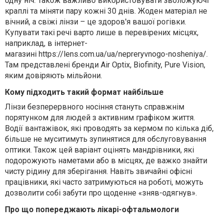
одну ніч. Також важливо використовувати зволожуючі
краплі та міняти пару кожні 30 днів. Жоден матеріал не
вічний, а свіжі лінзи – це здоров'я вашої рогівки.
Купувати такі речі варто лише в перевірених місцях,
наприклад, в інтернет-
магазині https://lens.com.ua/ua/nepreryvnogo-nosheniya/.
Там представлені бренди Air Optix, Biofinity, Pure Vision,
яким довіряють мільйони.
Кому підходить такий формат найбільше
Лінзи безперервного носіння стануть справжнім
порятунком для людей з активним графіком життя.
Водії вантажівок, які проводять за кермом по кілька діб,
більше не муситимуть зупинятися для обслуговування
оптики. Також цей варіант оцінять мандрівники, які
подорожують наметами або в місцях, де важко знайти
чисту рідину для зберігання. Навіть звичайні офісні
працівники, які часто затримуються на роботі, можуть
дозволити собі забути про щоденне «зняв-одягнув».
Про що попереджають лікарі-офтальмологи