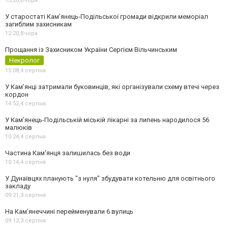
13:20,
Вчора
У старостаті Кам’янець-Подільської громади відкрили меморіал
загиблим захисникам
12:20,
Вчора
Прощання із Захисником України Сергієм Вільчинським
Некролог
15:08,
4 серпня
У Кам’янці затримали буковинців, які організували схему втечі через
кордон
14:52,
4 серпня
У Кам’янець-Подільській міській лікарні за липень народилося 56
малюків
10:24,
4 серпня
Частина Кам'янця залишилась без води
10:14,
4 серпня
У Дунаївцях планують "з нуля" збудувати котельню для освітнього
закладу
09:21,
3 серпня
На Камʼянеччині перейменували 6 вулиць
09:12,
3 серпня