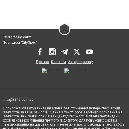
Реклама на сайті
Франшиза "CitySites"
Про нас
Контакти
Автори проєкту
info@3849.com.ua
Допускається цитування матеріалів без отримання попередньої згоди
3849.com.ua за умови розміщення в тексті обов'язкового посилання на
3849.com.ua - Сайт міста Кам'янця-Подільського. Для інтернет-видань
обов'язкове розміщення прямого, відкритого для пошукових систем
гіперпосилання на цитовані статті не нижче другого абзацу в тексті або в
якості джерела. Порушення виняткових прав переслідується Законом.