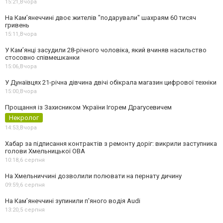
15:21,
Вчора
На Камʼянеччині двоє жителів "подарували" шахраям 60 тисяч
гривень
15:11,
Вчора
У Камʼянці засудили 28-річного чоловіка, який вчиняв насильство
стосовно співмешканки
15:06,
Вчора
У Дунаївцях 21-річна дівчина двічі обікрала магазин цифрової техніки
15:00,
Вчора
Прощання із Захисником України Ігорем Драгусевичем
Некролог
14:53,
Вчора
Хабар за підписання контрактів з ремонту доріг: викрили заступника
голови Хмельницької ОВА
10:18,
6 серпня
На Хмельниччині дозволили полювати на пернату дичину
09:59,
6 серпня
На Камʼянеччині зупинили п'яного водія Audi
13:20,
5 серпня