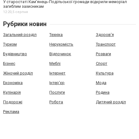
У старостаті Кам’янець-Подільської громади відкрили меморіал
загиблим захисникам
12:20,
5 серпня
Рубрики новин
Загальний розділ
Техніка
Здоров'я
Туризм
Нерухомість
Транспорт
Будівництво
Відпочинок
Розваги
Бізнес
Меблі
Спорт
Жіночий розділ
Інтернет
Культура
Економіка
Інтер'єр
Мода
Кулінарія
Послуги
Родина
Подорожі
Робота
Дитячий розділ
Реклама