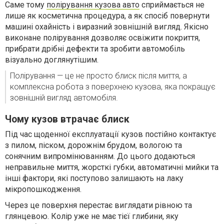
Саме тому
полірування кузова авто
сприймається не
лише як косметична процедура, а як спосіб повернути
машині охайність і виразний зовнішній вигляд. Якісно
виконане полірування дозволяє освіжити покриття,
прибрати дрібні дефекти та зробити автомобіль
візуально доглянутішим.
Полірування — це не просто блиск після миття, а
комплексна робота з поверхнею кузова, яка покращує
зовнішній вигляд автомобіля.
Чому кузов втрачає блиск
Під час щоденної експлуатації кузов постійно контактує
з пилом, піском, дорожнім брудом, вологою та
сонячним випромінюванням. До цього додаються
неправильне миття, жорсткі губки, автоматичні мийки та
інші фактори, які поступово залишають на лаку
мікропошкодження.
Через це поверхня перестає виглядати рівною та
глянцевою. Колір уже не має тієї глибини, яку