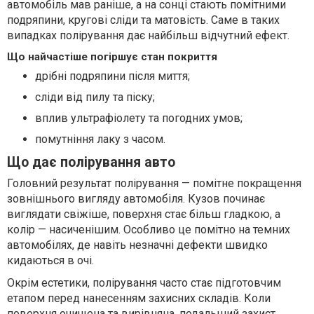
автомобіль мав раніше, а на сонці стають помітними
подряпини, кругові сліди та матовість. Саме в таких
випадках полірування дає найбільш відчутний ефект.
Що найчастіше погіршує стан покриття
дрібні подряпини після миття;
сліди від пилу та піску;
вплив ультрафіолету та погодних умов;
помутніння лаку з часом.
Що дає полірування авто
Головний результат полірування — помітне покращення
зовнішнього вигляду автомобіля. Кузов починає
виглядати свіжіше, поверхня стає більш гладкою, а
колір — насиченішим. Особливо це помітно на темних
автомобілях, де навіть незначні дефекти швидко
кидаються в очі.
Окрім естетики, полірування часто стає підготовчим
етапом перед нанесенням захисних складів. Коли
поверхня очищена та вирівняна, подальший захист