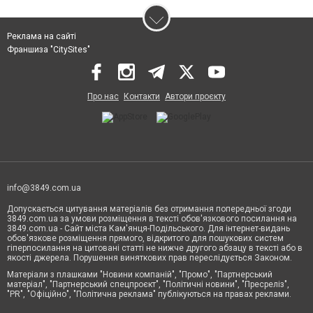
Реклама на сайті
Франшиза "CitySites"
Про нас
Контакти
Автори проєкту
info@3849.com.ua
Допускається цитування матеріалів без отримання попередньої згоди
3849.com.ua за умови розміщення в тексті обов'язкового посилання на
3849.com.ua - Сайт міста Кам'янця-Подільського. Для інтернет-видань
обов'язкове розміщення прямого, відкритого для пошукових систем
гіперпосилання на цитовані статті не нижче другого абзацу в тексті або в
якості джерела. Порушення виняткових прав переслідується Законом.
Матеріали з плашками "Новини компаній", "Промо", "Партнерський
матеріал", "Партнерський спецпроєкт", "Політичні новини", "Пресреліз",
"PR", "Офіційно", "Політична реклама" публікуються на правах реклами.