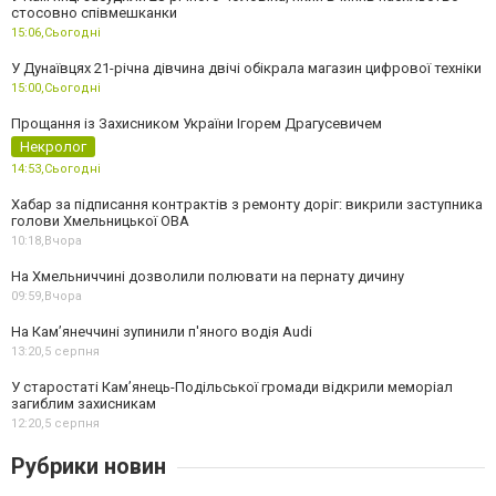
стосовно співмешканки
15:06,
Сьогодні
У Дунаївцях 21-річна дівчина двічі обікрала магазин цифрової техніки
15:00,
Сьогодні
Прощання із Захисником України Ігорем Драгусевичем
Некролог
14:53,
Сьогодні
Хабар за підписання контрактів з ремонту доріг: викрили заступника
голови Хмельницької ОВА
10:18,
Вчора
На Хмельниччині дозволили полювати на пернату дичину
09:59,
Вчора
На Камʼянеччині зупинили п'яного водія Audi
13:20,
5 серпня
У старостаті Кам’янець-Подільської громади відкрили меморіал
загиблим захисникам
12:20,
5 серпня
Рубрики новин