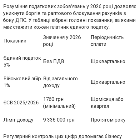
Розуміння податкових зобов'язань у 2026 році дозволяє
уникнути боргів та раптового блокування рахунків з
боку ДПС. У таблиці зібрані головні показники, за якими
має стежити кожен платник єдиного податку.
Значення у 2026
Періодичність
Показник
році
сплати
Єдиний податок
Без ПДВ
Щоквартально
5%
Військовий збір
Від загального
Щоквартально
1%
доходу
1760 грн
Щомісяця або
ЄСВ 2025/2026
(мінімальний)
квартал
Ліміт доходу
9 336 000 грн
Протягом року
Регулярний контроль цих цифр допомагає бізнесу