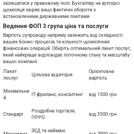
залишатися у правовому полі. Бухгалтер на аутсорсі
щомісяця звіряє ваші фактичні обороти з
встановленими державними лімітами.
Ведення ФОП 3 група ціна та послуги
Вартість супроводу напряму залежить від складності
ваших бізнес-процесів та кількості щомісячних
фінансових операцій. Оберіть оптимальний пакет послуг,
який найкраще відповідає поточному стану та масштабу
вашої компанії.
Пакет
Орієнтовна
Цільова аудиторія
послуг
вартість
Мінімальни
IT-фриланс, консалтинг
від 1500 грн
й
Роздрібна торгівля,
Стандарт
від 3500 грн
ПРРО
ЗЕД та наймані
Максимум
від 7000 грн