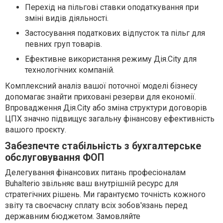
Перехід на пільгові ставки оподаткування при
зміні видів діяльності.
Застосування податкових відпусток та пільг для
певних груп товарів.
Ефективне використання режиму Дія.City для
технологічних компаній.
Комплексний аналіз вашої поточної моделі бізнесу
допомагає знайти приховані резерви для економії.
Впровадження Дія.City або зміна структури договорів
ЦПХ значно підвищує загальну фінансову ефективність
вашого проєкту.
Забезпечте стабільність з бухгалтерське
обслуговування ФОП
Делегування фінансових питань професіоналам
Buhalterio звільняє ваш внутрішній ресурс для
стратегічних рішень. Ми гарантуємо точність кожного
звіту та своєчасну сплату всіх зобов'язань перед
державним бюджетом. Замовляйте