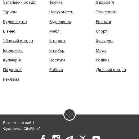
Загальний розділ
Техніка
Здоров'я
Туризм
Нерухомість
Транспорт
Будівництво
Відпочинок
Розваги
Бізнес
Меблі
Спорт
Жіночий розділ
Інтернет
Культура
Економіка
Інтер'єр
Мода
Кулінарія
Послуги
Родина
Подорожі
Робота
Дитячий розділ
Реклама
Реклама на сайті
Франшиза "CitySites"