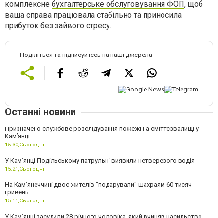
комплексне
бухгалтерське обслуговування ФОП
, щоб
ваша справа працювала стабільно та приносила
прибуток без зайвого стресу.
Поділіться та підписуйтесь на наші джерела
Останні новини
Призначено службове розслідування пожежі на сміттєзвалищі у
Кам’янці
15:30,
Сьогодні
У Кам’янці-Подільському патрульні виявили нетверезого водія
15:21,
Сьогодні
На Камʼянеччині двоє жителів "подарували" шахраям 60 тисяч
гривень
15:11,
Сьогодні
У Камʼянці засудили 28-річного чоловіка, який вчиняв насильство