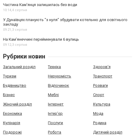
Частина Кам'янця залишилась без води
10:14,
4 серпня
У Дунаївцях планують "з нуля" збудувати котельню для освітнього
закладу
09:21,
3 серпня
На Камʼянеччині перейменували 6 вулиць
09:12,
3 серпня
Рубрики новин
Загальний розділ
Техніка
Здоров'я
Туризм
Нерухомість
Транспорт
Будівництво
Відпочинок
Розваги
Бізнес
Меблі
Спорт
Жіночий розділ
Інтернет
Культура
Економіка
Інтер'єр
Мода
Кулінарія
Послуги
Родина
Подорожі
Робота
Дитячий розділ