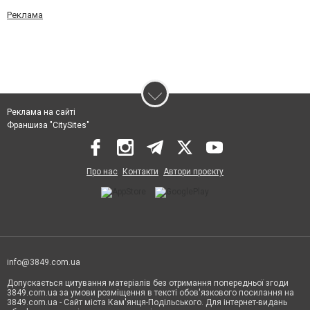
Реклама
Реклама на сайті
Франшиза "CitySites"
Про нас
Контакти
Автори проєкту
info@3849.com.ua
Допускається цитування матеріалів без отримання попередньої згоди
3849.com.ua за умови розміщення в тексті обов'язкового посилання на
3849.com.ua - Сайт міста Кам'янця-Подільського. Для інтернет-видань