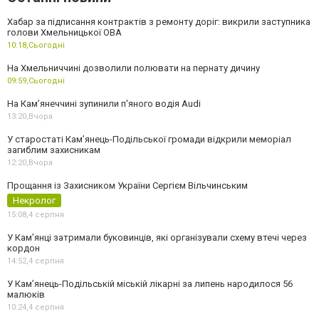
Хабар за підписання контрактів з ремонту доріг: викрили заступника
голови Хмельницької ОВА
10:18,
Сьогодні
На Хмельниччині дозволили полювати на пернату дичину
09:59,
Сьогодні
На Камʼянеччині зупинили п'яного водія Audi
13:20,
Вчора
У старостаті Кам’янець-Подільської громади відкрили меморіал
загиблим захисникам
12:20,
Вчора
Прощання із Захисником України Сергієм Вільчинським
Некролог
15:08,
4 серпня
У Кам’янці затримали буковинців, які організували схему втечі через
кордон
14:52,
4 серпня
У Кам’янець-Подільській міській лікарні за липень народилося 56
малюків
10:24,
4 серпня