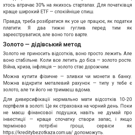
хтось втрачає 30% на якихось стартапах. Для початківця
краще широкий ETF — спокійніше спиш.
Правда, треба розібратися як усе це працює, як податки
платити. Я два тижні гуглив перед тим як
зареєструватися, але воно того варте.
Золото — дідівський метод
Золото не приносить відсотків, воно просто лежить. Але
воно стабільне. Коли все летить до біса — золото росте.
Війна, криза, інфляція — золото стає дорожчим.
Можна купити фізичне — зливки чи монети в банку.
Можна відкрити металевий рахунок — типу у тебе є
золото, але ти його не тримаєш вдома.
Для диверсифікації нормально мати відсотків 10-20
портфеля в золоті. Це як страховка на чорний день. Поки
не маєш фінансової подушки, навіть не думай про
інвестиції — краще спочатку створи запас, і якщо
терміново потрібні гроші, сервіси як
https://kreditybezotkaza.com.ua/
допоможуть.