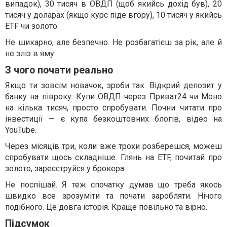
випадок), 30 тисяч в ОВДП (щоб якийсь дохід був), 20
тисяч у доларах (якщо курс піде вгору), 10 тисяч у якийсь
ETF чи золото.
Не шикарно, але безпечно. Не розбагатієш за рік, але й
не зліз в яму.
З чого почати реально
Якщо ти зовсім новачок, зроби так. Відкрий депозит у
банку на півроку. Купи ОВДП через Приват24 чи Моно
на кілька тисяч, просто спробувати. Почни читати про
інвестиції — є купа безкоштовних блогів, відео на
YouTube.
Через місяців три, коли вже трохи розберешся, можеш
спробувати щось складніше. Глянь на ETF, почитай про
золото, зареєструйся у брокера.
Не поспішай. Я теж спочатку думав що треба якось
швидко все зрозуміти та почати заробляти. Нічого
подібного. Це довга історія. Краще повільно та вірно.
Підсумок