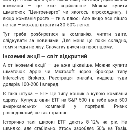
компаній — це вже серйозніше. Можна купити
шматочок "Центренерго" чи якогось агрохолдингу, і
якщо компанія росте — ти в плюсі. Але якщо все пішло
не так — можеш втратити 30-50% легко.
Тут треба розбиратися в компаніях, читати звіти,
слідкувати за новинами. Для мене це поки складно,
тому я туди не лізу. Спочатку вчуся на простішому.
Іноземні акції — світ відкритий
А от іноземні акції — це вже цікавіше. Можна купити
шматочок Apple чи Microsoft через брокера типу
Interactive Brokers. Реєстрація онлайн, кидаєш туди
доларів 100-200 і вперед.
Є така штука — ETF. Це типу кошик з купою компаній
одразу. Купуєш один ETF на S&P 500 і в тебе вже 500
американських компаній у портфелі. Ризик
розподілений, не так страшно.
Історично такі широкі ETF дають 8-12% на рік. Не
швидко, але стабільно. Хтось заробляє 50% на Tesla,