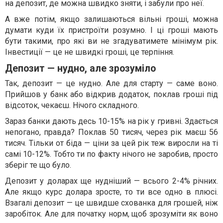
на депозит, де можна швидко зняти, і забули про неї.
А вже потім, якщо залишаються вільні гроші, можна
думати куди їх пристроїти розумно. І ці гроші мають
бути такими, про які ви не згадуватимете мінімум рік.
Інвестиції — це не швидкі гроші, це терпіння.
Депозит — нудно, але зрозуміло
Так, депозит — це нудно. Але для старту — саме воно.
Прийшов у банк або відкрив додаток, поклав гроші під
відсоток, чекаєш. Нічого складного.
Зараз банки дають десь 10-15% на рік у гривні. Здається
непогано, правда? Поклав 50 тисяч, через рік маєш 56
тисяч. Тільки от біда — ціни за цей рік теж виросли на ті
самі 10-12%. Тобто ти по факту нічого не заробив, просто
зберіг те що було.
Депозит у доларах ще нудніший — всього 2-4% річних.
Але якщо курс долара зросте, то ти все одно в плюсі.
Взагалі депозит — це швидше схованка для грошей, ніж
заробіток. Але для початку норм, щоб зрозуміти як воно