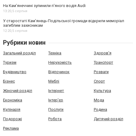
На Камʼянеччині зупинили п'яного водія Audi
13:20,
5 серпня
У старостаті Кам’янець-Подільської громади відкрили меморіал
загиблим захисникам
12:20,
5 серпня
Рубрики новин
Загальний розділ
Техніка
Здоров'я
Туризм
Нерухомість
Транспорт
Будівництво
Відпочинок
Розваги
Бізнес
Меблі
Спорт
Жіночий розділ
Інтернет
Культура
Економіка
Інтер'єр
Мода
Кулінарія
Послуги
Родина
Подорожі
Робота
Дитячий розділ
Реклама