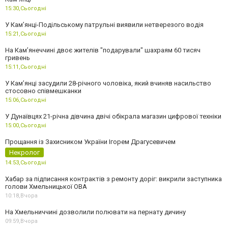
15:30,
Сьогодні
У Кам’янці-Подільському патрульні виявили нетверезого водія
15:21,
Сьогодні
На Камʼянеччині двоє жителів "подарували" шахраям 60 тисяч
гривень
15:11,
Сьогодні
У Камʼянці засудили 28-річного чоловіка, який вчиняв насильство
стосовно співмешканки
15:06,
Сьогодні
У Дунаївцях 21-річна дівчина двічі обікрала магазин цифрової техніки
15:00,
Сьогодні
Прощання із Захисником України Ігорем Драгусевичем
Некролог
14:53,
Сьогодні
Хабар за підписання контрактів з ремонту доріг: викрили заступника
голови Хмельницької ОВА
10:18,
Вчора
На Хмельниччині дозволили полювати на пернату дичину
09:59,
Вчора