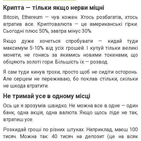
Крипта — тільки якщо нерви міцні
Bitcoin, Ethereum — чув кожен. Хтось розбагатів, хтось
втратив все. Криптовалюта — це американські гірки.
Сьогодні плюс 50%, завтра мінус 30%.
Якщо дуже хочеться спробувати — кидай туди
максимум 5-10% від усіх грошей. І купуй тільки великі
монети, не гонись за якимись новими токенами, що
обіцяють золоті гори. Більшість їх — розвод.
Я сам туди кинув трохи, просто щоб не сидіти осторонь.
Але серцем не переживаю, бо поклав стільки, скільки
не шкода втратити.
Не тримай усе в одному місці
Ось це я зрозумів швидко. Не можна все в одне — один
банк, одна акція, одна валюта. Якщо щось піде не так,
втратиш усе.
Розкидай гроші по різних штуках. Наприклад, маєш 100
тисяч. Можна так: 40 тисяч на депозит (це на всяк