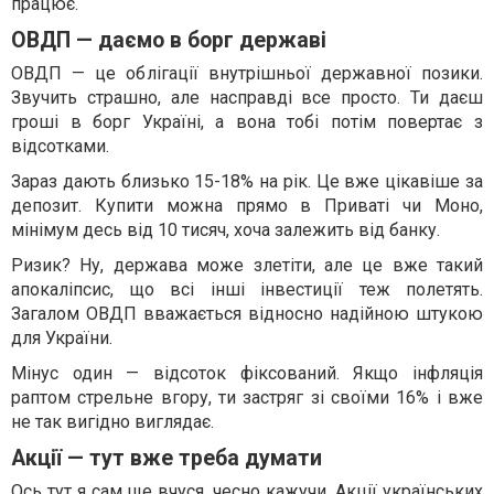
працює.
ОВДП — даємо в борг державі
ОВДП — це облігації внутрішньої державної позики.
Звучить страшно, але насправді все просто. Ти даєш
гроші в борг Україні, а вона тобі потім повертає з
відсотками.
Зараз дають близько 15-18% на рік. Це вже цікавіше за
депозит. Купити можна прямо в Приваті чи Моно,
мінімум десь від 10 тисяч, хоча залежить від банку.
Ризик? Ну, держава може злетіти, але це вже такий
апокаліпсис, що всі інші інвестиції теж полетять.
Загалом ОВДП вважається відносно надійною штукою
для України.
Мінус один — відсоток фіксований. Якщо інфляція
раптом стрельне вгору, ти застряг зі своїми 16% і вже
не так вигідно виглядає.
Акції — тут вже треба думати
Ось тут я сам ще вчуся, чесно кажучи. Акції українських