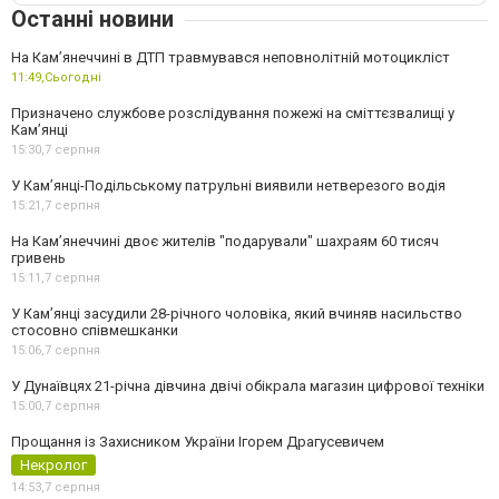
Останні новини
На Кам’янеччині в ДТП травмувався неповнолітній мотоцикліст
11:49,
Сьогодні
Призначено службове розслідування пожежі на сміттєзвалищі у
Кам’янці
15:30,
7 серпня
У Кам’янці-Подільському патрульні виявили нетверезого водія
15:21,
7 серпня
На Камʼянеччині двоє жителів "подарували" шахраям 60 тисяч
гривень
15:11,
7 серпня
У Камʼянці засудили 28-річного чоловіка, який вчиняв насильство
стосовно співмешканки
15:06,
7 серпня
У Дунаївцях 21-річна дівчина двічі обікрала магазин цифрової техніки
15:00,
7 серпня
Прощання із Захисником України Ігорем Драгусевичем
Некролог
14:53,
7 серпня