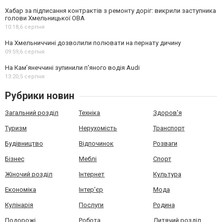
Хабар за підписання контрактів з ремонту доріг: викрили заступника
голови Хмельницької ОВА
10:18,
6 серпня
На Хмельниччині дозволили полювати на пернату дичину
09:59,
6 серпня
На Камʼянеччині зупинили п'яного водія Audi
13:20,
5 серпня
Рубрики новин
Загальний розділ
Техніка
Здоров'я
Туризм
Нерухомість
Транспорт
Будівництво
Відпочинок
Розваги
Бізнес
Меблі
Спорт
Жіночий розділ
Інтернет
Культура
Економіка
Інтер'єр
Мода
Кулінарія
Послуги
Родина
Подорожі
Робота
Дитячий розділ