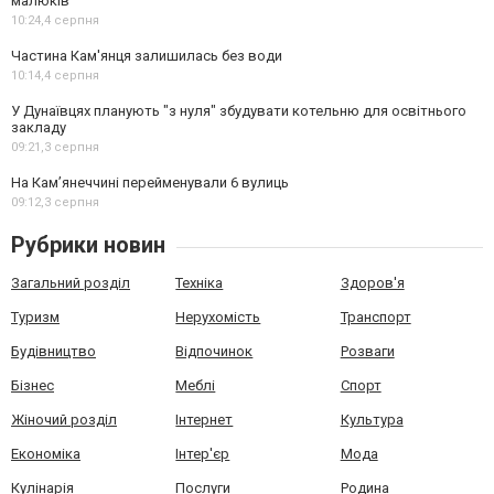
малюків
10:24,
4 серпня
Частина Кам'янця залишилась без води
10:14,
4 серпня
У Дунаївцях планують "з нуля" збудувати котельню для освітнього
закладу
09:21,
3 серпня
На Камʼянеччині перейменували 6 вулиць
09:12,
3 серпня
Рубрики новин
Загальний розділ
Техніка
Здоров'я
Туризм
Нерухомість
Транспорт
Будівництво
Відпочинок
Розваги
Бізнес
Меблі
Спорт
Жіночий розділ
Інтернет
Культура
Економіка
Інтер'єр
Мода
Кулінарія
Послуги
Родина