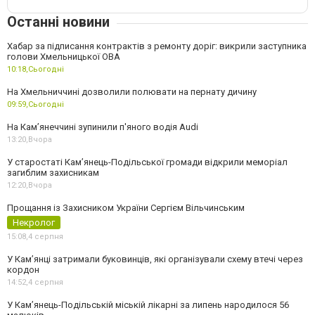
Останні новини
Хабар за підписання контрактів з ремонту доріг: викрили заступника
голови Хмельницької ОВА
10:18,
Сьогодні
На Хмельниччині дозволили полювати на пернату дичину
09:59,
Сьогодні
На Камʼянеччині зупинили п'яного водія Audi
13:20,
Вчора
У старостаті Кам’янець-Подільської громади відкрили меморіал
загиблим захисникам
12:20,
Вчора
Прощання із Захисником України Сергієм Вільчинським
Некролог
15:08,
4 серпня
У Кам’янці затримали буковинців, які організували схему втечі через
кордон
14:52,
4 серпня
У Кам’янець-Подільській міській лікарні за липень народилося 56