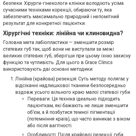
безпеки. Хірурги-гінекологи клініки володіють усіма
сучасними техніками корекції, обираючи ту, яка
забезпечить максимально природний і непомітний
результат для конкретної пацієнтки.
Хірургічні техніки: лінійна чи клиновидна?
Головна мета лабіопластики — зменшити розмір
статевих губ так, щоб вони не виступали за межі
великих статевих губ, зберігши при цьому їхню захисну
функцію та чутливість. Для цього в Grace Clinics
використовують дві основні методики:
Лінійна (крайова) резекція: Суть методу полягає у
відсіканні надлишкової тканини безпосередньо
вздовж усього вільного краю малої статевої губи.
Переваги: Ця техніка ідеально підходить
пацієнткам, які бажають не лише зменшити
об'єм, а й позбутися темної пігментації
(потемніння країв), що часто виникає з віком
або після вагітності.
Особливості: Після крайової резекції губа