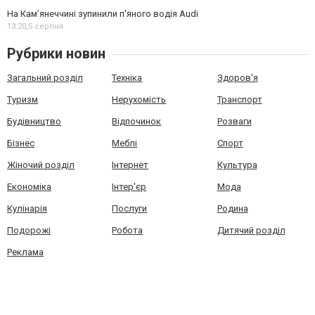
На Камʼянеччині зупинили п'яного водія Audi
13:20,
5 серпня
Рубрики новин
Загальний розділ
Техніка
Здоров'я
Туризм
Нерухомість
Транспорт
Будівництво
Відпочинок
Розваги
Бізнес
Меблі
Спорт
Жіночий розділ
Інтернет
Культура
Економіка
Інтер'єр
Мода
Кулінарія
Послуги
Родина
Подорожі
Робота
Дитячий розділ
Реклама