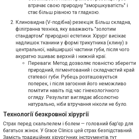
втрачає свою природну "зморшкуватість" і
стає більш рівною та гладкою.
Клиновидна (V-подібна) резекція: Більш складна,
філігранна техніка, яку вважають "золотим
стандартом" природної естетики. Хірург висікає
надлишок тканини у формі трикутника (клину) з
центральної, найширшої частини губи, після чого
акуратно зшиває верхній і нижній краї.
Переваги: Метод дозволяє повністю зберегти
природний, пігментований і складчастий край
статевої губи. Рубець розташовується
поперек, і після загоєння його неможливо
помітити навіть під час гінекологічного
огляду. Результат виглядає абсолютно
натурально, ніби втручання ніколи не було.
Технології безкровної хірургії
Страх перед скальпелем і болем — головний бар'єр для
багатьох жінок. У Grace Clinics цей страх безпідставний.
Замість традиційних хірургічних інструментів тут