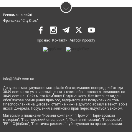
Реклама на сайті
Франшиза "CitySites"
Про нас
Контакти
Автори проєкту
info@3849.com.ua
Допускається цитування матеріалів без отримання попередньої згоди
3849.com.ua за умови розміщення в тексті обов'язкового посилання на
3849.com.ua - Сайт міста Кам'янця-Подільського. Для інтернет-видань
обов'язкове розміщення прямого, відкритого для пошукових систем
гіперпосилання на цитовані статті не нижче другого абзацу в тексті або в
якості джерела. Порушення виняткових прав переслідується Законом.
Матеріали з плашками "Новини компаній", "Промо", "Партнерський
матеріал", "Партнерський спецпроєкт", "Політичні новини", "Пресреліз",
"PR", "Офіційно", "Політична реклама" публікуються на правах реклами.