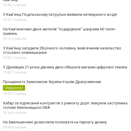
15:30,
7 серпня
У Кам’янці-Подільському патрульні виявили нетверезого водія
15:21,
7 серпня
На Камʼянеччині двоє жителів "подарували" шахраям 60 тисяч
гривень
15:11,
7 серпня
У Камʼянці засудили 28-річного чоловіка, який вчиняв насильство
стосовно співмешканки
15:06,
7 серпня
У Дунаївцях 21-річна дівчина двічі обікрала магазин цифрової техніки
15:00,
7 серпня
Прощання із Захисником України Ігорем Драгусевичем
Некролог
14:53,
7 серпня
Хабар за підписання контрактів з ремонту доріг: викрили заступника
голови Хмельницької ОВА
10:18,
6 серпня
На Хмельниччині дозволили полювати на пернату дичину
09:59,
6 серпня