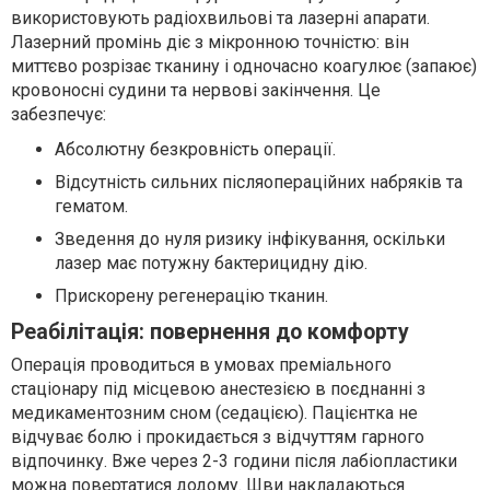
використовують радіохвильові та лазерні апарати.
Лазерний промінь діє з мікронною точністю: він
миттєво розрізає тканину і одночасно коагулює (запаює)
кровоносні судини та нервові закінчення. Це
забезпечує:
Абсолютну безкровність операції.
Відсутність сильних післяопераційних набряків та
гематом.
Зведення до нуля ризику інфікування, оскільки
лазер має потужну бактерицидну дію.
Прискорену регенерацію тканин.
Реабілітація: повернення до комфорту
Операція проводиться в умовах преміального
стаціонару під місцевою анестезією в поєднанні з
медикаментозним сном (седацією). Пацієнтка не
відчуває болю і прокидається з відчуттям гарного
відпочинку. Вже через 2-3 години після лабіопластики
можна повертатися додому. Шви накладаються