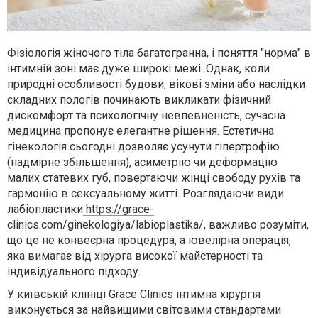
Фізіологія жіночого тіла багатогранна, і поняття "норма" в
інтимній зоні має дуже широкі межі. Однак, коли
природні особливості будови, вікові зміни або наслідки
складних пологів починають викликати фізичний
дискомфорт та психологічну невпевненість, сучасна
медицина пропонує елегантне рішення. Естетична
гінекологія сьогодні дозволяє усунути гіпертрофію
(надмірне збільшення), асиметрію чи деформацію
малих статевих губ, повертаючи жінці свободу рухів та
гармонію в сексуальному житті. Розглядаючи види
лабіопластики
https://grace-
clinics.com/ginekologiya/labioplastika/
, важливо розуміти,
що це не конвеєрна процедура, а ювелірна операція,
яка вимагає від хірурга високої майстерності та
індивідуального підходу.
У київській клініці Grace Clinics інтимна хірургія
виконується за найвищими світовими стандартами