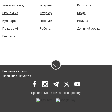
Жіночий розділ
Інтернет
Культура
Економіка
Інтер'єр
Мода
Кулінарія
Послуги
Родина
Подорожі
Робота
Дитячий розділ
Реклама
Реклама на сайті
Франшиза "CitySites"
Про нас
Контакти
Автори проєкту