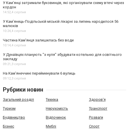
У Кам’янці затримали буковинців, які організували схему втечі через
кордон
14:52,
4 серпня
У Кам’янець-Подільській міській лікарні за липень народилося 56
малюків
10:24,
4 серпня
Частина Кам'янця залишилась без води
10:14,
4 серпня
У Дунаївцях планують "з нуля" збудувати котельню для освітнього
закладу
09:21,
3 серпня
На Камʼянеччині перейменували 6 вулиць
09:12,
3 серпня
Рубрики новин
Загальний розділ
Техніка
Здоров'я
Туризм
Нерухомість
Транспорт
Будівництво
Відпочинок
Розваги
Бізнес
Меблі
Спорт