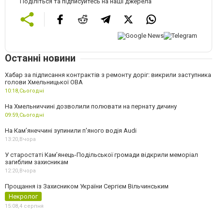
Поділіться та підписуйтесь на наші джерела
Останні новини
Хабар за підписання контрактів з ремонту доріг: викрили заступника
голови Хмельницької ОВА
10:18,
Сьогодні
На Хмельниччині дозволили полювати на пернату дичину
09:59,
Сьогодні
На Камʼянеччині зупинили п'яного водія Audi
13:20,
Вчора
У старостаті Кам’янець-Подільської громади відкрили меморіал
загиблим захисникам
12:20,
Вчора
Прощання із Захисником України Сергієм Вільчинським
Некролог
15:08,
4 серпня