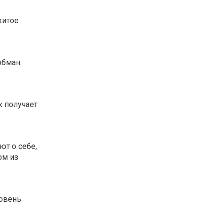
житое
обман.
к получает
т о себе,
ом из
ровень