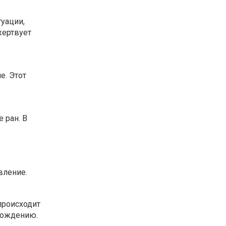
уации,
жертвует
е. Этот
 ран. В
вление.
происходит
обождению.