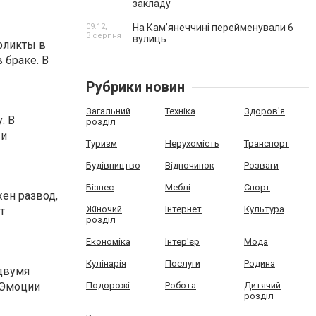
закладу
09:12,
На Камʼянеччині перейменували 6
3 серпня
вулиць
фликты в
 браке. В
Рубрики новин
Загальний
Техніка
Здоров'я
. В
розділ
 и
Туризм
Нерухомість
Транспорт
Будівництво
Відпочинок
Розваги
Бізнес
Меблі
Спорт
ен развод,
Жіночий
Інтернет
Культура
т
розділ
Економіка
Інтер'єр
Мода
Кулінарія
Послуги
Родина
двумя
 Эмоции
Подорожі
Робота
Дитячий
розділ