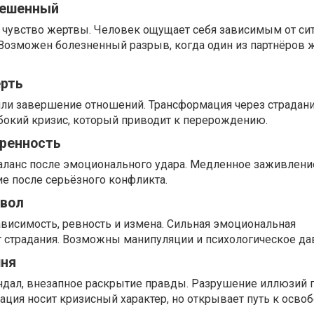
вешенный
 чувство жертвы. Человек ощущает себя зависимым от сит
 Возможен болезненный разрыв, когда один из партнёров 
ерть
ли завершение отношений. Трансформация через страдани
бокий кризис, который приводит к перерождению.
еренность
аланс после эмоционального удара. Медленное заживление
е после серьёзного конфликта.
явол
висимость, ревность и измена. Сильная эмоциональная
т страдания. Возможны манипуляции и психологическое да
шня
ндал, внезапное раскрытие правды. Разрушение иллюзий 
уация носит кризисный характер, но открывает путь к осв