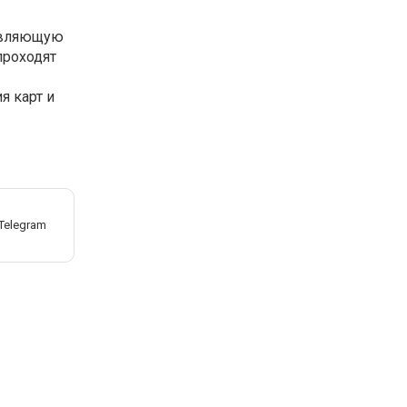
тавляющую
проходят
я карт и