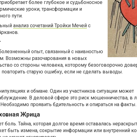
приобретает более глубокое и судьбоносное
армические уроки, трансформации и
ого пути.
льный
анализ сочетаний Тройки Мечей
с
Арканов.
т
 болезненный опыт, связанный с наивностью
м. Возможны разочарования в новых
ьство со стороны человека, которому безоговорочно довер
 повторить старую ошибку, если не сделать выводы.
нипуляциях и обмане. Один из участников ситуации может
аблуждение. В деловой сфере это риск мошенничества, в 
 Необходимо проявить бдительность и опираться на факты.
рховная Жрица
т боль. Тайна, которая долгое время оставалась нераскрыт
жет быть измена, сокрытие информации или внутренний ко