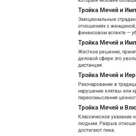
который человек больше
Тройка Мечей и Им
Эмоциональные страдани
отношениях с женщиной,
финансовом аспекте — уб
Тройка Мечей и Им
Жёсткое решение, принят
деловой сфере это уволь
дистанция.
Тройка Мечей и Ие
Разочарование в традиц
нарушение клятвы или кр
переосмысления ценност
Тройка Мечей и Вл
Классическое указание 
людьми. Разрыв отношен
достигают пика.