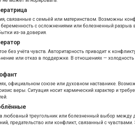
 не может игнорировать.
ператрица
я, связанные с семьёй или материнством. Возможны кон
 беременность с осложнениями или болезненный разрыв в
ытки из-за доверия.
ператор
ое без учёта чувств. Авторитарность приводит к конфликту
нение или отказ в поддержке. В отношениях — холодность
рофант
иях, официальном союзе или духовном наставнике. Возмож
изис веры. Ситуация носит кармический характер и требуе
ей.
юблённые
на любовный треугольник или болезненный выбор между 
ий, предательство или конфликт, связанный с чувствами.