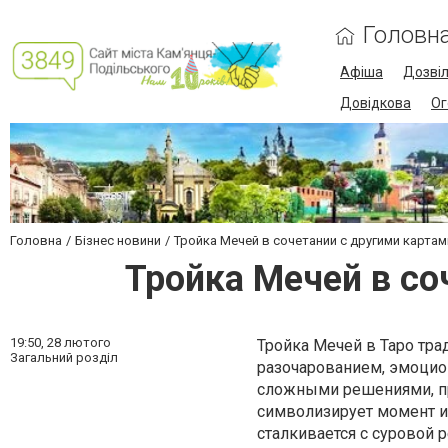
Головн
Афіша
Дозві
Довідкова
Ог
Головна
Бізнес новини
Тройка Мечей в сочетании с другими карта
Тройка Мечей в со
19:50,
28 лютого
Тройка Мечей в Таро тра
Загальний розділ
разочарованием, эмоцио
сложными решениями, пр
символизирует момент ис
сталкивается с суровой 