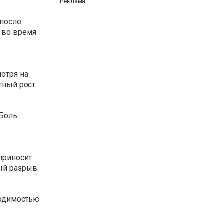
Реклама
после
 во время
мотря на
тный рост.
 Боль
приносит
ый разрыв.
ходимостью