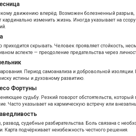
лесница
зкому движению вперёд. Возможен болезненный разрыв, 
 кардинально изменить жизнь. Иногда указывает на ссору
ий.
а
ю приходится скрывать. Человек проявляет стойкость, нес
вном аспекте — преодоление предательства через личнос
шельник
чарования. Период самоанализа и добровольной изоляции.
оиску истины и духовному развитию.
лесо Фортуны
еняющее судьбу. Резкий поворот обстоятельств, который 
ие. Часто указывает на кармическую встречу или внезапн
раведливость
 развод, судебные разбирательства. Боль связана с необ
ки. Карта подчёркивает неизбежность честного решения.