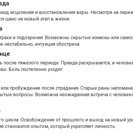
зда
риод исцеления и восстановления веры. Несмотря на пере
ся шанс на новый этап в жизни.
а
трахи и подозрения. Возможны скрытые измены или само
 нестабильно, интуиция обострена.
лнце
ть после тяжёлого периода. Правда раскрывается, и челове
во. Боль постепенно уходит.
или пробуждение после страдания. Старые раны напоминаю
ытые вопросы. Возможна неожиданная встреча с человек
р
о цикла. Освобождение от прошлого и выход на новый у
е становится опытом, который укрепляет личность.