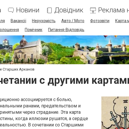
а
Новини
Довідник
Реклама н
лля
Вакансії
Нерухомість
Авто / Мото
Фотозвіти
Карта 
олошення
Помічник
Питання-Відповідь
ми Старших Арканов
четании с другими карта
диционно ассоциируется с болью,
нальными ранами, предательством и
инятыми через страдание. Эта карта
тины, когда иллюзии рушатся, а сердце
реальностью. В сочетании со Старшими