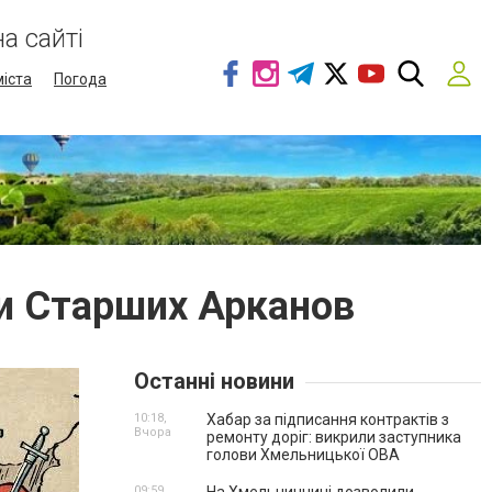
а сайті
міста
Погода
ми Старших Арканов
Останні новини
10:18,
Хабар за підписання контрактів з
Вчора
ремонту доріг: викрили заступника
голови Хмельницької ОВА
09:59,