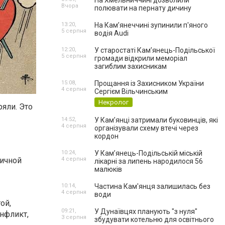
На Хмельниччині дозволили
Вчора
полювати на пернату дичину
13:20,
На Камʼянеччині зупинили п'яного
5 серпня
водія Audi
12:20,
У старостаті Кам’янець-Подільської
5 серпня
громади відкрили меморіал
загиблим захисникам
15:08,
Прощання із Захисником України
4 серпня
Сергієм Вільчинським
Некролог
яли. Это
14:52,
У Кам’янці затримали буковинців, які
4 серпня
організували схему втечі через
кордон
10:24,
У Кам’янець-Подільській міській
личной
4 серпня
лікарні за липень народилося 56
малюків
10:14,
Частина Кам'янця залишилась без
4 серпня
води
ой,
09:21,
У Дунаївцях планують "з нуля"
нфликт,
3 серпня
збудувати котельню для освітнього