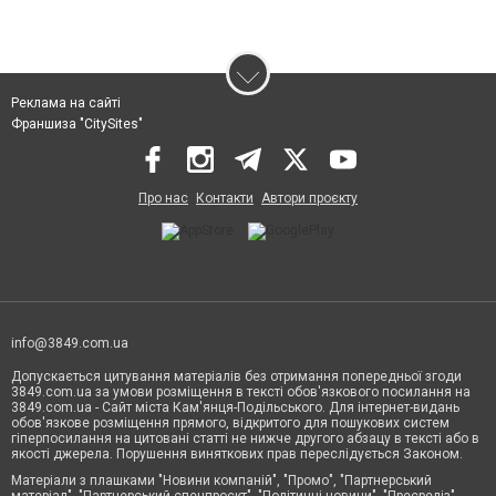
Реклама на сайті
Франшиза "CitySites"
Про нас
Контакти
Автори проєкту
info@3849.com.ua
Допускається цитування матеріалів без отримання попередньої згоди
3849.com.ua за умови розміщення в тексті обов'язкового посилання на
3849.com.ua - Сайт міста Кам'янця-Подільського. Для інтернет-видань
обов'язкове розміщення прямого, відкритого для пошукових систем
гіперпосилання на цитовані статті не нижче другого абзацу в тексті або в
якості джерела. Порушення виняткових прав переслідується Законом.
Матеріали з плашками "Новини компаній", "Промо", "Партнерський
матеріал", "Партнерський спецпроєкт", "Політичні новини", "Пресреліз",