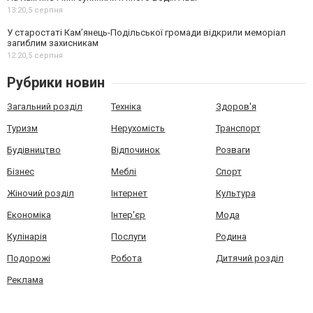
13:20,
5 серпня
У старостаті Кам’янець-Подільської громади відкрили меморіал
загиблим захисникам
12:20,
5 серпня
Рубрики новин
Загальний розділ
Техніка
Здоров'я
Туризм
Нерухомість
Транспорт
Будівництво
Відпочинок
Розваги
Бізнес
Меблі
Спорт
Жіночий розділ
Інтернет
Культура
Економіка
Інтер'єр
Мода
Кулінарія
Послуги
Родина
Подорожі
Робота
Дитячий розділ
Реклама