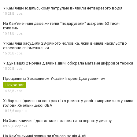
У Кам’янці-Подільському патрульні виявили нетверезого водія
15:21,
Вчора
На Камʼянеччині двоє жителів "подарували" шахраям 60 тисяч
гривень
15:11,
Вчора
У Камʼянці засудили 28-річного чоловіка, який вчиняв насильство
стосовно співмешканки
15:06,
Вчора
У Дунаївцях 21-річна дівчина двічі обікрала магазин цифрової техніки
15:00,
Вчора
Прощання із Захисником України Ігорем Драгусевичем
Некролог
14:53,
Вчора
Хабар за підписання контрактів з ремонту доріг: викрили заступника
голови Хмельницької ОВА
10:18,
6 серпня
На Хмельниччині дозволили полювати на пернату дичину
09:59,
6 серпня
На Камʼянеччині зупинили п'яного водія Audi