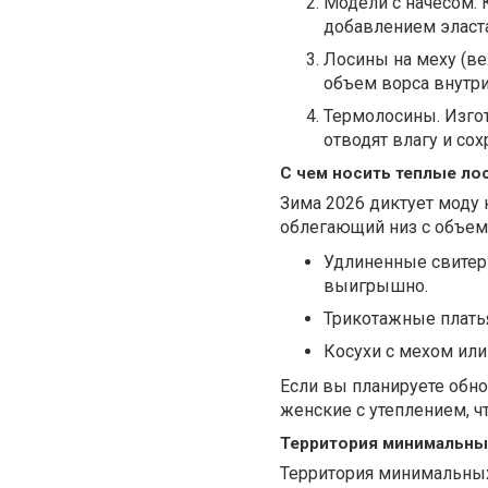
Модели с начёсом. 
добавлением эласта
Лосины на меху (ве
объем ворса внутри
Термолосины. Изго
отводят влагу и сох
С чем носить теплые ло
Зима 2026 диктует моду 
облегающий низ с объе
Удлиненные свитеры
выигрышно.
Трикотажные платья
Косухи с мехом или
Если вы планируете обно
женские с утеплением, ч
Территория минимальных
Территория минимальны