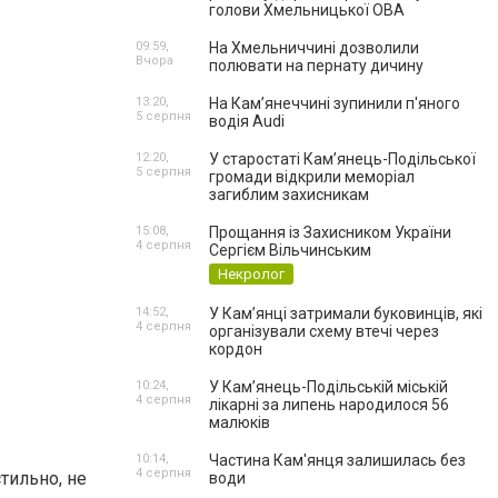
голови Хмельницької ОВА
09:59,
На Хмельниччині дозволили
Вчора
полювати на пернату дичину
13:20,
На Камʼянеччині зупинили п'яного
5 серпня
водія Audi
12:20,
У старостаті Кам’янець-Подільської
5 серпня
громади відкрили меморіал
загиблим захисникам
15:08,
Прощання із Захисником України
4 серпня
Сергієм Вільчинським
Некролог
14:52,
У Кам’янці затримали буковинців, які
4 серпня
організували схему втечі через
кордон
10:24,
У Кам’янець-Подільській міській
4 серпня
лікарні за липень народилося 56
малюків
10:14,
Частина Кам'янця залишилась без
4 серпня
тильно, не
води