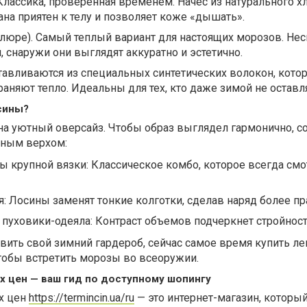
Классика, проверенная временем. Начёс из натурального х
на приятен к телу и позволяет коже «дышать».
люре). Самый теплый вариант для настоящих морозов. Нес
, снаружи они выглядят аккуратно и эстетично.
тавливаются из специальных синтетических волокон, кото
раняют тепло. Идеальны для тех, кто даже зимой не оставля
сины?
на уютный оверсайз. Чтобы образ выглядел гармонично, с
мным верхом:
 крупной вязки: Классическое комбо, которое всегда смо
: Лосины заменят тонкие колготки, сделав наряд более п
 пуховики-одеяла: Контраст объемов подчеркнет стройност
вить свой зимний гардероб, сейчас самое время купить л
тобы встретить морозы во всеоружии.
 цен — ваш гид по доступному шопингу
х цен
https://termincin.ua/ru
— это интернет-магазин, которы