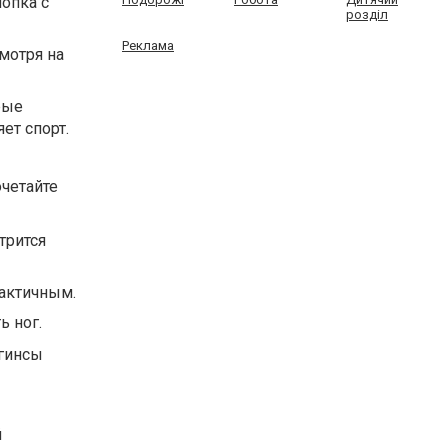
лопка с
розділ
Реклама
мотря на
рые
ет спорт.
очетайте
трится
рактичным.
ь ног.
егинсы
й