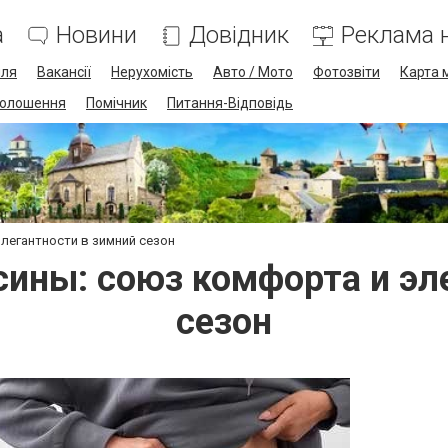
а
Новини
Довідник
Реклама н
лля
Вакансії
Нерухомість
Авто / Мото
Фотозвіти
Карта 
олошення
Помічник
Питання-Відповідь
легантности в зимний сезон
ины: союз комфорта и эл
сезон