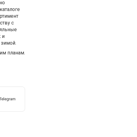
но
 каталоге
ортимент
ству с
ояльные
 и
 зимой.
шим планам.