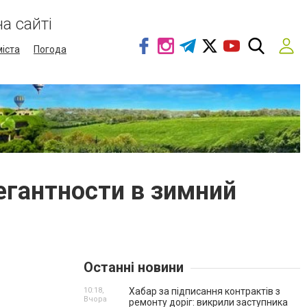
а сайті
міста
Погода
егантности в зимний
Останні новини
10:18,
Хабар за підписання контрактів з
Вчора
ремонту доріг: викрили заступника