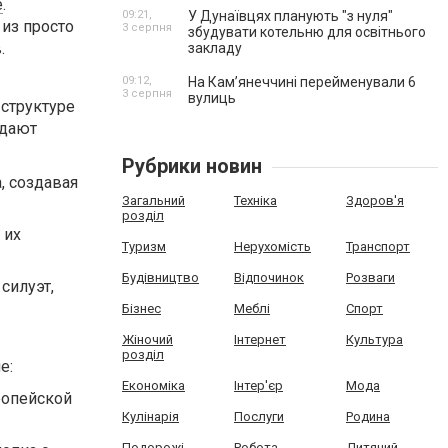
е
.
09:21,
У Дунаївцях планують "з нуля"
из просто
3 серпня
збудувати котельню для освітнього
.
закладу
09:12,
На Камʼянеччині перейменували 6
3 серпня
вулиць
 структуре
адают
Рубрики новин
, создавая
Загальний
Техніка
Здоров'я
розділ
 их
Туризм
Нерухомість
Транспорт
Будівництво
Відпочинок
Розваги
силуэт,
Бізнес
Меблі
Спорт
Жіночий
Інтернет
Культура
розділ
е:
Економіка
Інтер'єр
Мода
ропейской
Кулінарія
Послуги
Родина
Подорожі
Робота
Дитячий