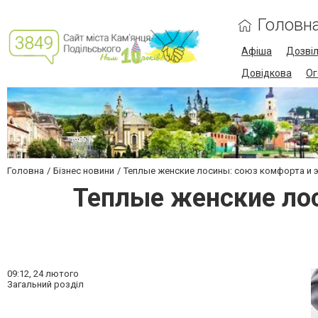
Головн
Афіша
Дозві
Довідкова
Ог
Головна
Бізнес новини
Теплые женские лосины: союз комфорта и э
Теплые женские лос
09:12,
24 лютого
Загальний розділ