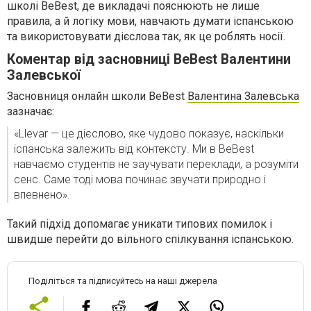
школі BeBest, де викладачі пояснюють не лише
правила, а й логіку мови, навчають думати іспанською
та використовувати дієслова так, як це роблять носії.
Коментар від засновниці BeBest Валентини
Залевської
Засновниця онлайн школи BeBest
Валентина Залевська
зазначає:
«Llevar — це дієслово, яке чудово показує, наскільки
іспанська залежить від контексту. Ми в BeBest
навчаємо студентів не заучувати переклади, а розуміти
сенс. Саме тоді мова починає звучати природно і
впевнено».
Такий підхід допомагає уникати типових помилок і
швидше перейти до вільного спілкування іспанською.
Поділіться та підписуйтесь на наші джерела