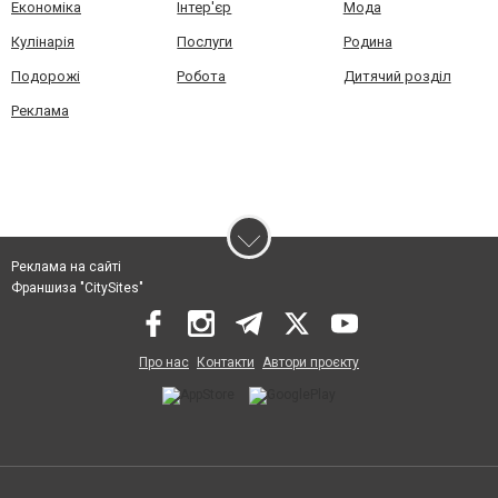
Економіка
Інтер'єр
Мода
Кулінарія
Послуги
Родина
Подорожі
Робота
Дитячий розділ
Реклама
Реклама на сайті
Франшиза "CitySites"
Про нас
Контакти
Автори проєкту