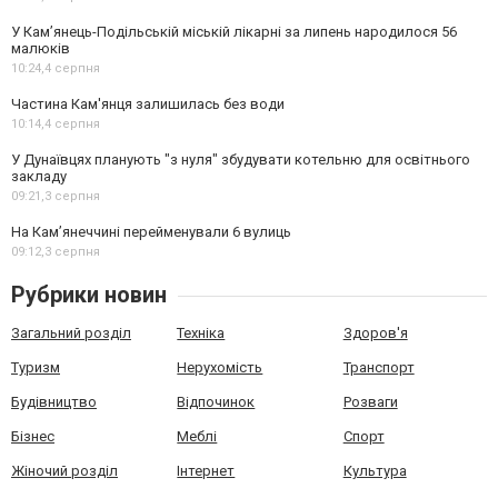
У Кам’янець-Подільській міській лікарні за липень народилося 56
малюків
10:24,
4 серпня
Частина Кам'янця залишилась без води
10:14,
4 серпня
У Дунаївцях планують "з нуля" збудувати котельню для освітнього
закладу
09:21,
3 серпня
На Камʼянеччині перейменували 6 вулиць
09:12,
3 серпня
Рубрики новин
Загальний розділ
Техніка
Здоров'я
Туризм
Нерухомість
Транспорт
Будівництво
Відпочинок
Розваги
Бізнес
Меблі
Спорт
Жіночий розділ
Інтернет
Культура