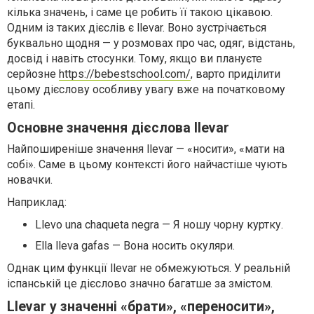
кілька значень, і саме це робить її такою цікавою.
Одним із таких дієслів є llevar. Воно зустрічається
буквально щодня — у розмовах про час, одяг, відстань,
досвід і навіть стосунки. Тому, якщо ви плануєте
серйозне
https://bebestschool.com/
, варто приділити
цьому дієслову особливу увагу вже на початковому
етапі.
Основне значення дієслова llevar
Найпоширеніше значення llevar — «носити», «мати на
собі». Саме в цьому контексті його найчастіше чують
новачки.
Наприклад:
Llevo una chaqueta negra — Я ношу чорну куртку.
Ella lleva gafas — Вона носить окуляри.
Однак цим функції llevar не обмежуються. У реальній
іспанській це дієслово значно багатше за змістом.
Llevar у значенні «брати», «переносити»,