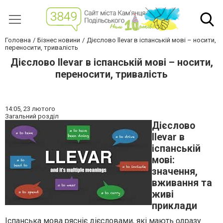
Головна
Бізнес новини
Дієслово llevar в іспанській мові – носити,
переносити, тривалість
Дієслово llevar в іспанській мові – носити,
переносити, тривалість
14:05,
23 лютого
Загальний розділ
Дієслово
llevar в
іспанській
мові:
значення,
вживання та
живі
приклади
Іспанська мова рясніє дієсловами, які мають одразу