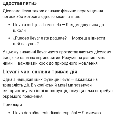
«доставляти»
Дієслово llevar також означає фізичне переміщення
чогось або когось з одного місця в інше.
Llevo a mi hijo a la escuela — Я відводжу сина до
школи.
¿Puedes llevar este paquete? — Можеш віднести
цей пакунок?
У цьому значенні llevar часто протиставляється дієслову
traer, яке означає «приносити». Розуміння різниці між
ними — важливий крок до природного мовлення.
Llevar і час: скільки триває дія
Одна з найцікавіших функцій llevar — вказівка на
тривалість дії. В українській мові ми зазвичай
використовуємо інші конструкції, тому ця тема потребує
окремого пояснення.
Приклади:
Llevo dos años estudiando español — Я вивчаю