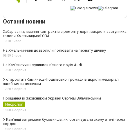
Останні новини
Хабар за підписання контрактів з ремонту доріг: викрили заступника
голови Хмельницької ОВА
10:18,
Вчора
На Хмельниччині дозволили полювати на пернату дичину
09:59,
Вчора
На Камʼянеччині зупинили п'яного водія Audi
13:20,
5 серпня
У старостаті Кам’янець-Подільської громади відкрили меморіал
загиблим захисникам
12:20,
5 серпня
Прощання із Захисником України Сергієм Вільчинським
Некролог
15:08,
4 серпня
У Кам’янці затримали буковинців, які організували схему втечі через
кордон
14:52,
4 серпня