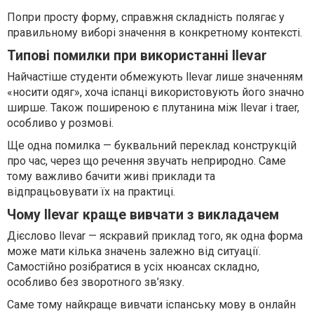
Попри просту форму, справжня складність полягає у
правильному виборі значення в конкретному контексті.
Типові помилки при використанні llevar
Найчастіше студенти обмежують llevar лише значенням
«носити одяг», хоча іспанці використовують його значно
ширше. Також поширеною є плутанина між llevar і traer,
особливо у розмові.
Ще одна помилка — буквальний переклад конструкцій
про час, через що речення звучать неприродно. Саме
тому важливо бачити живі приклади та
відпрацьовувати їх на практиці.
Чому llevar краще вивчати з викладачем
Дієслово llevar — яскравий приклад того, як одна форма
може мати кілька значень залежно від ситуації.
Самостійно розібратися в усіх нюансах складно,
особливо без зворотного зв’язку.
Саме тому найкраще вивчати іспанську мову в онлайн