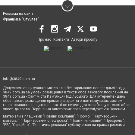
Реклама на сайті
Франшиза "CitySites"
Про нас
Контакти
Автори проєкту
info@3849.com.ua
Допускається цитування матеріалів без отримання попередньої згоди
3849.com.ua за умови розміщення в тексті обов'язкового посилання на
3849.com.ua - Сайт міста Кам'янця-Подільського. Для інтернет-видань
обов'язкове розміщення прямого, відкритого для пошукових систем
гіперпосилання на цитовані статті не нижче другого абзацу в тексті або в
якості джерела. Порушення виняткових прав переслідується Законом.
Матеріали з плашками "Новини компаній", "Промо", "Партнерський
матеріал", "Партнерський спецпроєкт", "Політичні новини", "Пресреліз",
"PR", "Офіційно", "Політична реклама" публікуються на правах реклами.