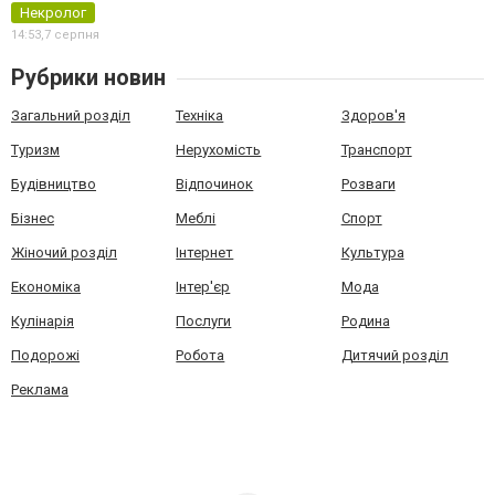
Некролог
14:53,
7 серпня
Рубрики новин
Загальний розділ
Техніка
Здоров'я
Туризм
Нерухомість
Транспорт
Будівництво
Відпочинок
Розваги
Бізнес
Меблі
Спорт
Жіночий розділ
Інтернет
Культура
Економіка
Інтер'єр
Мода
Кулінарія
Послуги
Родина
Подорожі
Робота
Дитячий розділ
Реклама