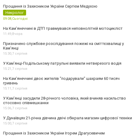
Прощання із Захисником України Сергієм Медухою
Некролог
09:08,
Сьогодні
На Кам’янеччині в ДТП травмувався неповнолітній мотоцикліст
11:49,
Вчора
Призначено службове розслідування пожежі на сміттєзвалищі у
Кам’янці
15:30,
7 серпня
У Кам’янці-Подільському патрульні виявили нетверезого водія
15:21,
7 серпня
На Камʼянеччині двоє жителів "подарували" шахраям 60 тисяч
гривень
15:11,
7 серпня
У Камʼянці засудили 28-річного чоловіка, який вчиняв насильство
стосовно співмешканки
15:06,
7 серпня
У Дунаївцях 21-річна дівчина двічі обікрала магазин цифрової техніки
15:00,
7 серпня
Прощання із Захисником України Ігорем Драгусевичем