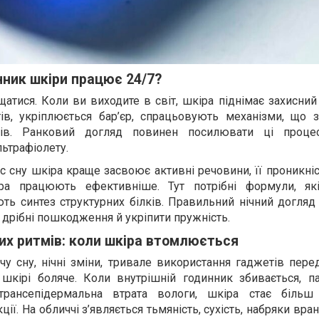
нник шкіри працює 24/7?
щатися. Коли ви виходите в світ, шкіра піднімає захисний
тів, укріплюється бар’єр, спрацьовують механізми, що
ків. Ранковий догляд повинен посилювати ці процес
льтрафіолету.
час сну шкіра краще засвоює активні речовини, її проникніс
ра працюють ефективніше. Тут потрібні формули, які
ть синтез структурних білків. Правильний нічний догляд
 дрібні пошкодження й укріпити пружність.
х ритмів: коли шкіра втомлюється
чу сну, нічні зміни, тривале використання гаджетів пер
 шкірі боляче. Коли внутрішній годинник збивається, па
 трансепідермальна втрата вологи, шкіра стає більш
ії. На обличчі з’являється тьмяність, сухість, набряки вранц