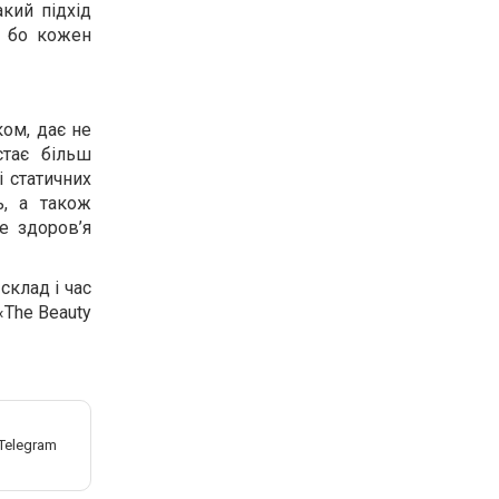
акий підхід
, бо кожен
ком, дає не
стає більш
 статичних
ь, а також
е здоров’я
склад і час
«The Beauty