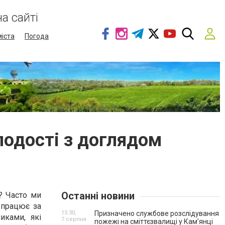
а сайті
міста
Погода
лодості з доглядом
Останні новини
? Часто ми
 працює за
15:30,
Призначено службове розслідування
иками, які
7 серпня
пожежі на сміттєзвалищі у Кам’янці