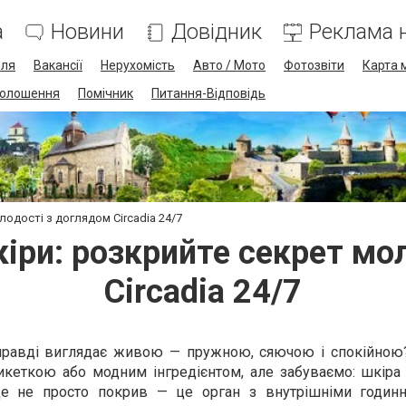
а
Новини
Довідник
Реклама н
лля
Вакансії
Нерухомість
Авто / Мото
Фотозвіти
Карта 
олошення
Помічник
Питання-Відповідь
одості з доглядом Circadia 24/7
іри: розкрийте секрет мо
Circadia 24/7
справді виглядає живою — пружною, сяючою і спокійною
икеткою або модним інгредієнтом, але забуваємо: шкіра
е не просто покрив — це орган з внутрішніми годинн