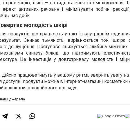
р і превенцію, нічні — на відновлення та омолодження. Т
 ефект активних речовин і мінімізувати побічні реакції
вій» час доби.
повертає молодість шкірі
ня продуктів, що працюють у такт із внутрішнім годинни
результат. Зникає тьмяність, вирівнюється тон, шкіра 
ю до лущення. Поступово знижується глибина мімічних і
механізми синтезу білків, що підтримують еластичніст
екстура. Це інвестиція у довготривалу молодість і міцн
 дійсно працюватимуть у вашому ритмі, зверніть увагу на 
я доступні продукти можна в інтернет-магазині косметики 
йні лінії для цілодобового догляду.
а наші джерела