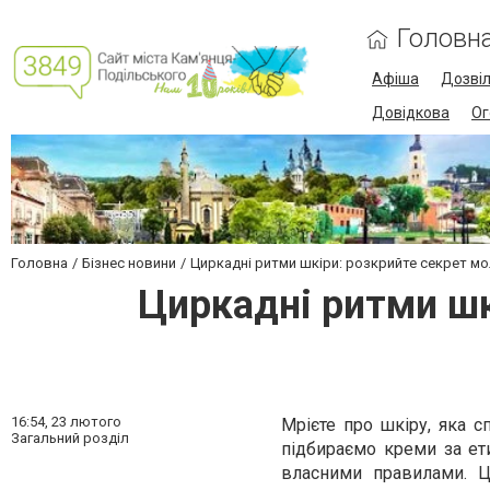
Головн
Афіша
Дозві
Довідкова
Ог
Головна
Бізнес новини
Циркадні ритми шкіри: розкрийте секрет мол
Циркадні ритми шк
16:54,
23 лютого
Мрієте про шкіру, яка 
Загальний розділ
підбираємо креми за ет
власними правилами. Ц