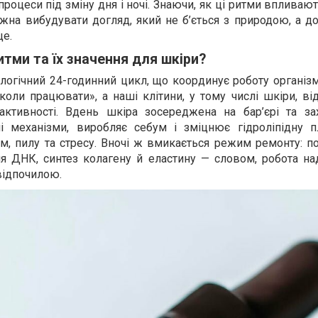
роцеси під зміну дня і ночі. Знаючи, як ці ритми впливают
ожна вибудувати догляд, який не б’ється з природою, а д
ще.
тми та їх значення для шкіри?
логічний 24-годинний цикл, що координує роботу організм
оли працювати», а наші клітини, у тому числі шкіри, ві
ктивності. Вдень шкіра зосереджена на бар’єрі та зах
ні механізми, виробляє себум і зміцнює гідроліпідну п
м, пилу та стресу. Вночі ж вмикається режим ремонту: п
ня ДНК, синтез колагену й еластину — словом, робота на
відпочилою.